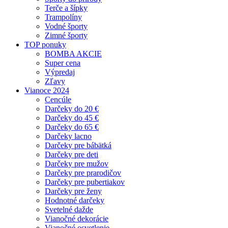
Terče a šípky
Trampolíny
Vodné športy
Zimné športy
TOP ponuky
BOMBA AKCIE
Super cena
Výpredaj
Zľavy
Vianoce 2024
Cencúle
Darčeky do 20 €
Darčeky do 45 €
Darčeky do 65 €
Darčeky lacno
Darčeky pre bábätká
Darčeky pre deti
Darčeky pre mužov
Darčeky pre prarodičov
Darčeky pre pubertiakov
Darčeky pre ženy
Hodnotné darčeky
Svetelné dažde
Vianočné dekorácie
Vianočné osvetlenie