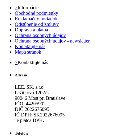
×
Informácie
Obchodné podmienky
Reklamačný poriadok
Odstúpenie od zmluvy
Doprava a platba
Ochrana osobných údajov
Ochrana osobných údajov - newsletter
Kontaktujte nás
Mapa stránok
×
Kontaktujte nás
Adresa
LEE. SK, s.r.o
Pažítková 1202/5
90046 Most pri Bratislave
IČO: 44205902
DIČ 2022676095
IČ DPH: SK2022676095
Je platca DPH.
Telefón