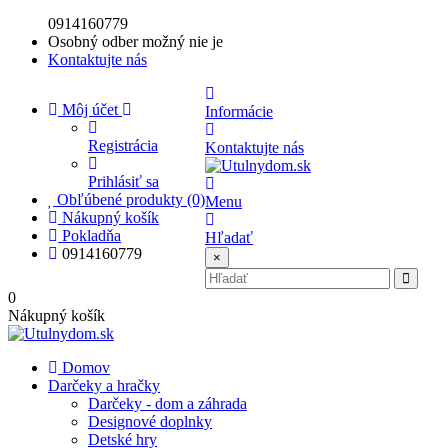
0914160779
Osobný odber možný nie je
Kontaktujte nás
Môj účet
Informácie
Registrácia
Kontaktujte nás
Prihlásiť sa
Obľúbené produkty (0)
Menu
Nákupný košík
Pokladňa
Hľadať
0914160779
×
0
Nákupný košík
Domov
Darčeky a hračky
Darčeky - dom a záhrada
Designové doplnky
Detské hry