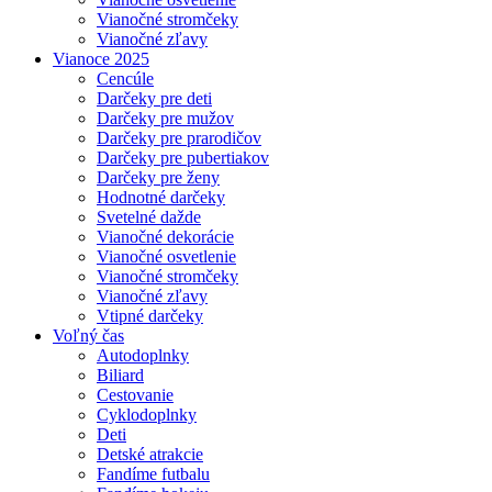
Vianočné stromčeky
Vianočné zľavy
Vianoce 2025
Cencúle
Darčeky pre deti
Darčeky pre mužov
Darčeky pre prarodičov
Darčeky pre pubertiakov
Darčeky pre ženy
Hodnotné darčeky
Svetelné dažde
Vianočné dekorácie
Vianočné osvetlenie
Vianočné stromčeky
Vianočné zľavy
Vtipné darčeky
Voľný čas
Autodoplnky
Biliard
Cestovanie
Cyklodoplnky
Deti
Detské atrakcie
Fandíme futbalu