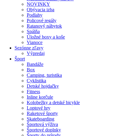
NOVINKY
Obývacia izba
Podlahy
Policové regály
Ratanový nábytok
Spálňa
Úložné boxy a koše
Vianoce
Sezónne zľavy
Výpredaj
Šport
Bandáže
Box
Camping, turistika
Cyklistika
Detské hojdačky
Fitness
Inline korčule
Kolobežky a detské bicykle
Loptové hry
Raketové športy
Skateboarding
Športová výživa
Športové doplnky
Športy do prírody