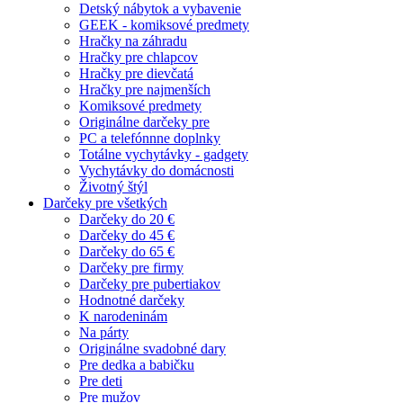
Detský nábytok a vybavenie
GEEK - komiksové predmety
Hračky na záhradu
Hračky pre chlapcov
Hračky pre dievčatá
Hračky pre najmenších
Komiksové predmety
Originálne darčeky pre
PC a telefónnne doplnky
Totálne vychytávky - gadgety
Vychytávky do domácnosti
Životný štýl
Darčeky pre všetkých
Darčeky do 20 €
Darčeky do 45 €
Darčeky do 65 €
Darčeky pre firmy
Darčeky pre pubertiakov
Hodnotné darčeky
K narodeninám
Na párty
Originálne svadobné dary
Pre dedka a babičku
Pre deti
Pre mužov