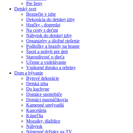
Pre ženy
Detský svet
Bezpečie v izbe
Dekorácia do detskej izby
Hračky - dopredaj
Na cesty s deťmi
Nábytok do detskej izby
Organizéry a úložné riešenie
Podložky a hrazdy na hranie
Šport a pohyb pre deti
Starostlivosť o dieťa
Učenie a vzdelávanie
Vnútorné ihrisko a rebriny
Dom a bývanie
Bytové dekorácie
Detská izba
Do kuchyne
Domáce spotrebiče
Domáci maznáčikovia
Kamenné umývadlá
Kancelária
Kúpeľňa
Mozaiky, dlaždice
Nábytok
Nástenné držiaky na TV