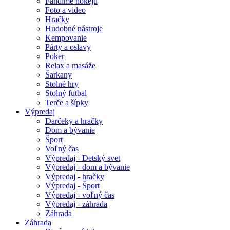
Fandíme hokeju
Foto a video
Hračky
Hudobné nástroje
Kempovanie
Párty a oslavy
Poker
Relax a masáže
Šarkany
Stolné hry
Stolný futbal
Terče a šípky
Výpredaj
Darčeky a hračky
Dom a bývanie
Šport
Voľný čas
Výpredaj - Detský svet
Výpredaj - dom a bývanie
Výpredaj - hračky
Výpredaj - Šport
Výpredaj - voľný čas
Výpredaj - záhrada
Záhrada
Záhrada