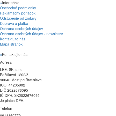
×
Informácie
Obchodné podmienky
Reklamačný poriadok
Odstúpenie od zmluvy
Doprava a platba
Ochrana osobných údajov
Ochrana osobných údajov - newsletter
Kontaktujte nás
Mapa stránok
×
Kontaktujte nás
Adresa
LEE. SK, s.r.o
Pažítková 1202/5
90046 Most pri Bratislave
IČO: 44205902
DIČ 2022676095
IČ DPH: SK2022676095
Je platca DPH.
Telefón
0914160779