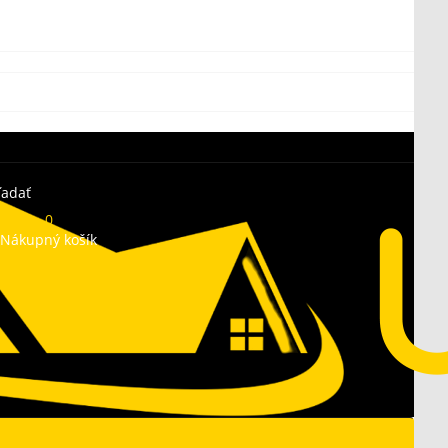
ľadať
0
Nákupný košík