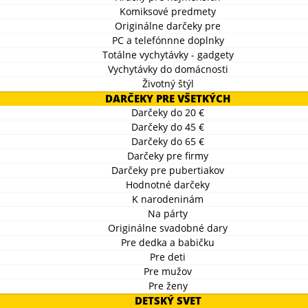
Komiksové predmety
Originálne darčeky pre
PC a telefónnne doplnky
Totálne vychytávky - gadgety
Vychytávky do domácnosti
Životný štýl
DARČEKY PRE VŠETKÝCH
Darčeky do 20 €
Darčeky do 45 €
Darčeky do 65 €
Darčeky pre firmy
Darčeky pre pubertiakov
Hodnotné darčeky
K narodeninám
Na párty
Originálne svadobné dary
Pre dedka a babičku
Pre deti
Pre mužov
Pre ženy
DETSKÝ SVET