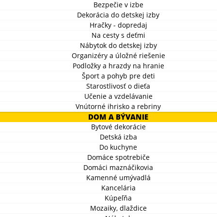
Bezpečie v izbe
Dekorácia do detskej izby
Hračky - dopredaj
Na cesty s deťmi
Nábytok do detskej izby
Organizéry a úložné riešenie
Podložky a hrazdy na hranie
Šport a pohyb pre deti
Starostlivosť o dieťa
Učenie a vzdelávanie
Vnútorné ihrisko a rebriny
DOM A BÝVANIE
Bytové dekorácie
Detská izba
Do kuchyne
Domáce spotrebiče
Domáci maznáčikovia
Kamenné umývadlá
Kancelária
Kúpeľňa
Mozaiky, dlaždice