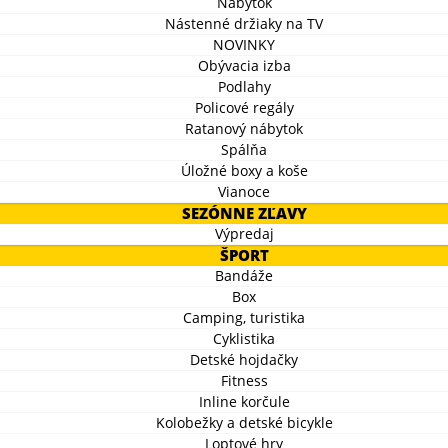
Nábytok
Nástenné držiaky na TV
NOVINKY
Obývacia izba
Podlahy
Policové regály
Ratanový nábytok
Spálňa
Úložné boxy a koše
Vianoce
SEZÓNNE ZĽAVY
Výpredaj
ŠPORT
Bandáže
Box
Camping, turistika
Cyklistika
Detské hojdačky
Fitness
Inline korčule
Kolobežky a detské bicykle
Loptové hry