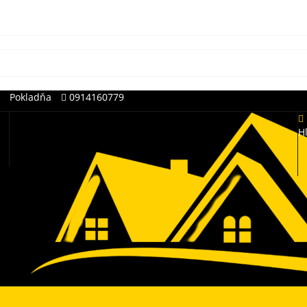
Pokladňa
0914160779
H