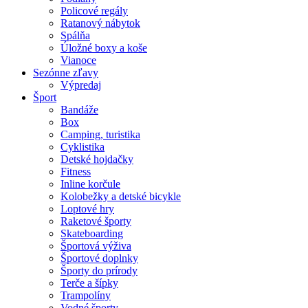
Policové regály
Ratanový nábytok
Spálňa
Úložné boxy a koše
Vianoce
Sezónne zľavy
Výpredaj
Šport
Bandáže
Box
Camping, turistika
Cyklistika
Detské hojdačky
Fitness
Inline korčule
Kolobežky a detské bicykle
Loptové hry
Raketové športy
Skateboarding
Športová výživa
Športové doplnky
Športy do prírody
Terče a šípky
Trampolíny
Vodné športy