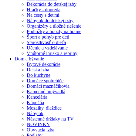
Dekorácia do detskej izby
Hračky - dopredaj
Na cesty s deťmi
Nábytok do detskej izby
Organizéry a úložné riešenie
Podložky a hrazdy na hranie
Šport a pohyb pre deti
Starostlivosť o dieťa
Učenie a vzdelávanie
Vnútorné ihrisko a rebriny
Dom a bývanie
Bytové dekorácie
Detská izba
Do kuchyne
Domáce spotrebiče
Domáci maznáčikovia
Kamenné umývadlá
Kancelária
Kúpeľňa
Mozaiky, dlaždice
Nábytok
Nástenné držiaky na TV
NOVINKY
Obývacia izba
Podlahy