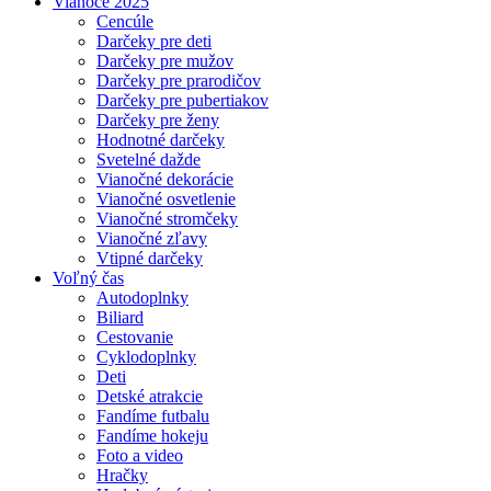
Vianoce 2025
Cencúle
Darčeky pre deti
Darčeky pre mužov
Darčeky pre prarodičov
Darčeky pre pubertiakov
Darčeky pre ženy
Hodnotné darčeky
Svetelné dažde
Vianočné dekorácie
Vianočné osvetlenie
Vianočné stromčeky
Vianočné zľavy
Vtipné darčeky
Voľný čas
Autodoplnky
Biliard
Cestovanie
Cyklodoplnky
Deti
Detské atrakcie
Fandíme futbalu
Fandíme hokeju
Foto a video
Hračky