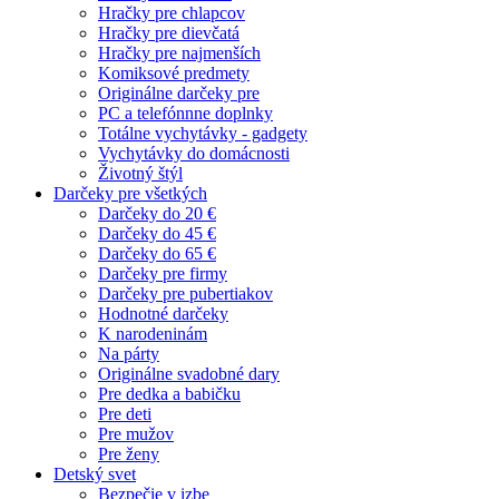
Hračky pre chlapcov
Hračky pre dievčatá
Hračky pre najmenších
Komiksové predmety
Originálne darčeky pre
PC a telefónnne doplnky
Totálne vychytávky - gadgety
Vychytávky do domácnosti
Životný štýl
Darčeky pre všetkých
Darčeky do 20 €
Darčeky do 45 €
Darčeky do 65 €
Darčeky pre firmy
Darčeky pre pubertiakov
Hodnotné darčeky
K narodeninám
Na párty
Originálne svadobné dary
Pre dedka a babičku
Pre deti
Pre mužov
Pre ženy
Detský svet
Bezpečie v izbe