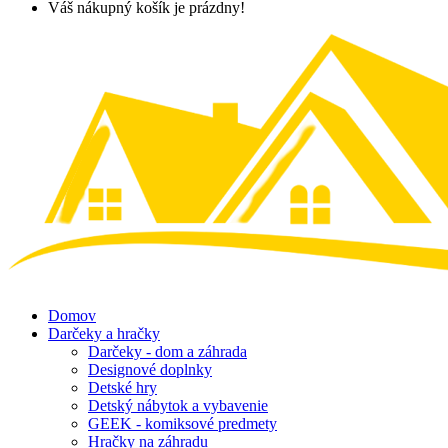
Váš nákupný košík je prázdny!
Domov
Darčeky a hračky
Darčeky - dom a záhrada
Designové doplnky
Detské hry
Detský nábytok a vybavenie
GEEK - komiksové predmety
Hračky na záhradu