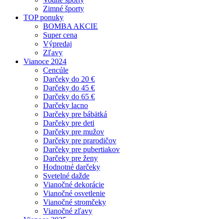
Zimné športy
TOP ponuky
BOMBA AKCIE
Super cena
Výpredaj
Zľavy
Vianoce 2024
Cencúle
Darčeky do 20 €
Darčeky do 45 €
Darčeky do 65 €
Darčeky lacno
Darčeky pre bábätká
Darčeky pre deti
Darčeky pre mužov
Darčeky pre prarodičov
Darčeky pre pubertiakov
Darčeky pre ženy
Hodnotné darčeky
Svetelné dažde
Vianočné dekorácie
Vianočné osvetlenie
Vianočné stromčeky
Vianočné zľavy