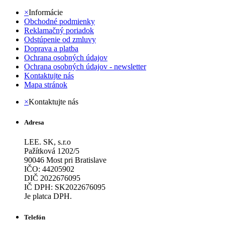
×
Informácie
Obchodné podmienky
Reklamačný poriadok
Odstúpenie od zmluvy
Doprava a platba
Ochrana osobných údajov
Ochrana osobných údajov - newsletter
Kontaktujte nás
Mapa stránok
×
Kontaktujte nás
Adresa
LEE. SK, s.r.o
Pažítková 1202/5
90046 Most pri Bratislave
IČO: 44205902
DIČ 2022676095
IČ DPH: SK2022676095
Je platca DPH.
Telefón