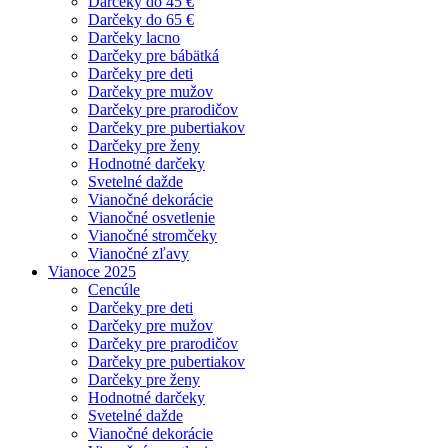
Darčeky do 45 €
Darčeky do 65 €
Darčeky lacno
Darčeky pre bábätká
Darčeky pre deti
Darčeky pre mužov
Darčeky pre prarodičov
Darčeky pre pubertiakov
Darčeky pre ženy
Hodnotné darčeky
Svetelné dažde
Vianočné dekorácie
Vianočné osvetlenie
Vianočné stromčeky
Vianočné zľavy
Vianoce 2025
Cencúle
Darčeky pre deti
Darčeky pre mužov
Darčeky pre prarodičov
Darčeky pre pubertiakov
Darčeky pre ženy
Hodnotné darčeky
Svetelné dažde
Vianočné dekorácie