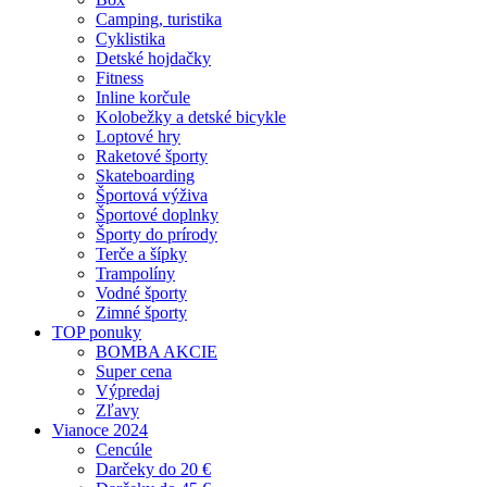
Camping, turistika
Cyklistika
Detské hojdačky
Fitness
Inline korčule
Kolobežky a detské bicykle
Loptové hry
Raketové športy
Skateboarding
Športová výživa
Športové doplnky
Športy do prírody
Terče a šípky
Trampolíny
Vodné športy
Zimné športy
TOP ponuky
BOMBA AKCIE
Super cena
Výpredaj
Zľavy
Vianoce 2024
Cencúle
Darčeky do 20 €