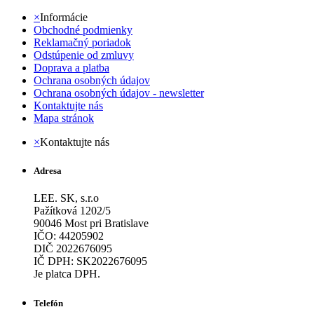
×
Informácie
Obchodné podmienky
Reklamačný poriadok
Odstúpenie od zmluvy
Doprava a platba
Ochrana osobných údajov
Ochrana osobných údajov - newsletter
Kontaktujte nás
Mapa stránok
×
Kontaktujte nás
Adresa
LEE. SK, s.r.o
Pažítková 1202/5
90046 Most pri Bratislave
IČO: 44205902
DIČ 2022676095
IČ DPH: SK2022676095
Je platca DPH.
Telefón