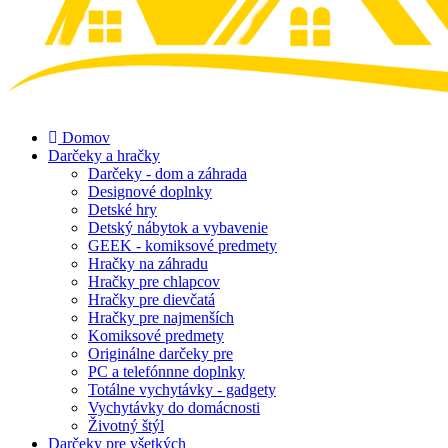
Domov
Darčeky a hračky
Darčeky - dom a záhrada
Designové doplnky
Detské hry
Detský nábytok a vybavenie
GEEK - komiksové predmety
Hračky na záhradu
Hračky pre chlapcov
Hračky pre dievčatá
Hračky pre najmenších
Komiksové predmety
Originálne darčeky pre
PC a telefónnne doplnky
Totálne vychytávky - gadgety
Vychytávky do domácnosti
Životný štýl
Darčeky pre všetkých