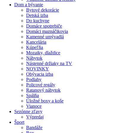
Dom a bývanie
Bytové dekorácie
Detská izba
Do kuchyne
Domáce spotrebiče
Domáci maznáčikovia
Kamenné umývadlá
Kancelária
Kúpeľňa
Mozaiky, dlaždice
Nábytok
Nástenné držiaky na TV
NOVINKY
Obývacia izba
Podlahy
Policové regály
Ratanový nábytok
Spálňa
Úložné boxy a koše
Vianoce
Sezónne zľavy
Výpredaj
Šport
Bandáže
Box