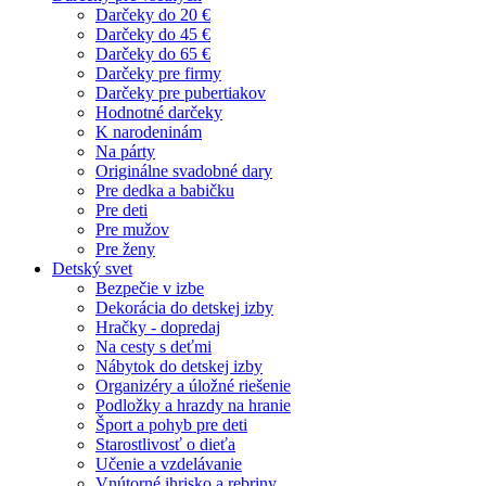
Darčeky do 20 €
Darčeky do 45 €
Darčeky do 65 €
Darčeky pre firmy
Darčeky pre pubertiakov
Hodnotné darčeky
K narodeninám
Na párty
Originálne svadobné dary
Pre dedka a babičku
Pre deti
Pre mužov
Pre ženy
Detský svet
Bezpečie v izbe
Dekorácia do detskej izby
Hračky - dopredaj
Na cesty s deťmi
Nábytok do detskej izby
Organizéry a úložné riešenie
Podložky a hrazdy na hranie
Šport a pohyb pre deti
Starostlivosť o dieťa
Učenie a vzdelávanie
Vnútorné ihrisko a rebriny