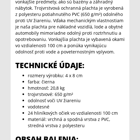
vonkajšie predmety, ako sú bazény a záhradný
nábytok. Trojvrstvová ochranná plachta je vyrobená
z polyesteru potiahnutého PVC (650 g/m²) odolného
proti UV žiareniu. Vďaka mechanickým vlastnostiam
je naša plachta pre nákladné vozidlá, lode a obytné
automobily mimoriadne odolný proti roztrhnutiu a
opotrebovaniu. Vonkajšia plachta je vybavená okami
vo vzdialenosti 100 cm a ponúka vynikajúcu
odolnosť proti vode a poveternostným vplyvom.
TECHNICKÉ ÚDAJE:
rozmery výrobku: 4 x 8 cm
farba: čierna
hmotnosť: 20,8 kg
trojvrstvové: 650 g/m²
odolnosť voči UV žiareniu
vodotesné
24 hliníkových očiek vo vzdialenosti 100 cm
materiál: vrchná a spodná vrstva z PVC,
stredná vrstva z polyesteru
OBSAH BALENIA: