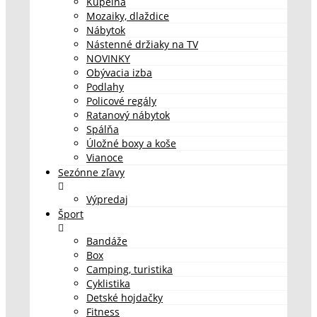
Kúpeľňa
Mozaiky, dlaždice
Nábytok
Nástenné držiaky na TV
NOVINKY
Obývacia izba
Podlahy
Policové regály
Ratanový nábytok
Spálňa
Úložné boxy a koše
Vianoce
Sezónne zľavy
Výpredaj
Šport
Bandáže
Box
Camping, turistika
Cyklistika
Detské hojdačky
Fitness