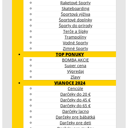
Raketové športy
Skateboarding
Športová výživa
Športové doplnky
Športy do prírody
Terče a šípky
Trampolíny
Vodné športy
Zimné športy
TOP PONUKY
BOMBA AKCIE
Super cena
Výpredaj
Zľavy
VIANOCE 2024
Cencúle
Darčeky do 20 €
Darčeky do 45 €
Darčeky do 65 €
Darčeky lacno
Darčeky pre bábätká
Darčeky pre deti