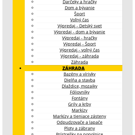
Darčeky a hračky
Dom a bývanie
Šport
Voľný čas
Výpredaj - Detský svet
Výpredaj - dom a bývanie
Výpredaj - hračky
Výpredaj - Šport
Výpredaj - voľný čas
Výpredaj - záhrada
Záhrada
ZÁHRADA
Bazény a vírivky
Dielňa a stavba
Dlaždice, mozaiky
Fóliovníky
Fontány
Grily a krby
Markízy
Markízy a tieniace zásteny
Odpudzovače a lapače
Ploty a zábrany
Prístrešky na popolnice