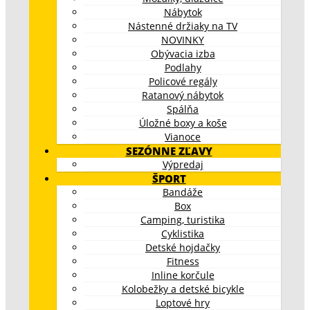
Nábytok
Nástenné držiaky na TV
NOVINKY
Obývacia izba
Podlahy
Policové regály
Ratanový nábytok
Spálňa
Úložné boxy a koše
Vianoce
SEZÓNNE ZĽAVY
Výpredaj
ŠPORT
Bandáže
Box
Camping, turistika
Cyklistika
Detské hojdačky
Fitness
Inline korčule
Kolobežky a detské bicykle
Loptové hry