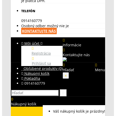
Je platca DPH.
TELEFÓN
0914160779
Osobný odber možný nie je
KONTAKTUJTE NÁS
Môj účet
Informácie
Registrácia
Kontaktujte nás
Prihlásiť sa
Obľúbené produkty (0)
Hľadať
Menu
Nákupný košík
×
Pokladňa
0914160779
0
Nákupný košík
Váš nákupný košík je prázdny!