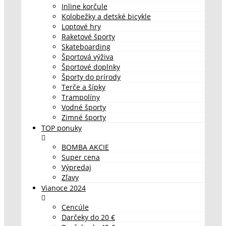
Inline korčule
Kolobežky a detské bicykle
Loptové hry
Raketové športy
Skateboarding
Športová výživa
Športové doplnky
Športy do prírody
Terče a šípky
Trampolíny
Vodné športy
Zimné športy
TOP ponuky
BOMBA AKCIE
Super cena
Výpredaj
Zľavy
Vianoce 2024
Cencúle
Darčeky do 20 €