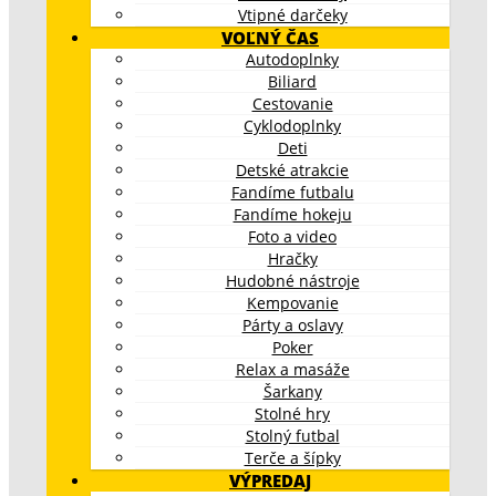
Vtipné darčeky
VOĽNÝ ČAS
Autodoplnky
Biliard
Cestovanie
Cyklodoplnky
Deti
Detské atrakcie
Fandíme futbalu
Fandíme hokeju
Foto a video
Hračky
Hudobné nástroje
Kempovanie
Párty a oslavy
Poker
Relax a masáže
Šarkany
Stolné hry
Stolný futbal
Terče a šípky
VÝPREDAJ