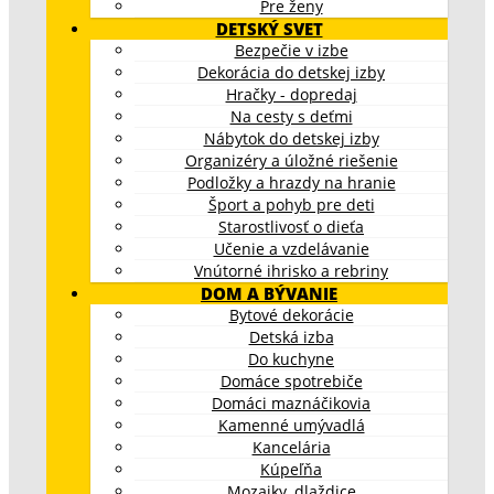
Pre ženy
DETSKÝ SVET
Bezpečie v izbe
Dekorácia do detskej izby
Hračky - dopredaj
Na cesty s deťmi
Nábytok do detskej izby
Organizéry a úložné riešenie
Podložky a hrazdy na hranie
Šport a pohyb pre deti
Starostlivosť o dieťa
Učenie a vzdelávanie
Vnútorné ihrisko a rebriny
DOM A BÝVANIE
Bytové dekorácie
Detská izba
Do kuchyne
Domáce spotrebiče
Domáci maznáčikovia
Kamenné umývadlá
Kancelária
Kúpeľňa
Mozaiky, dlaždice