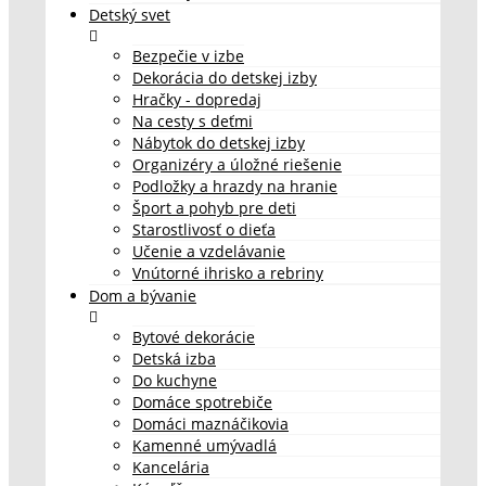
Detský svet
Bezpečie v izbe
Dekorácia do detskej izby
Hračky - dopredaj
Na cesty s deťmi
Nábytok do detskej izby
Organizéry a úložné riešenie
Podložky a hrazdy na hranie
Šport a pohyb pre deti
Starostlivosť o dieťa
Učenie a vzdelávanie
Vnútorné ihrisko a rebriny
Dom a bývanie
Bytové dekorácie
Detská izba
Do kuchyne
Domáce spotrebiče
Domáci maznáčikovia
Kamenné umývadlá
Kancelária