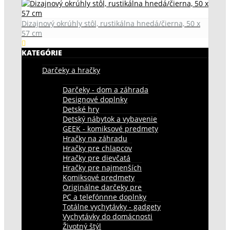
Dizajnový okrúhly stôl, rustikálna hnedá/čierna, 50 x
57 cm
KATEGÓRIE
Darčeky a hračky
Darčeky - dom a záhrada
Designové doplnky
Detské hry
Detský nábytok a vybavenie
GEEK - komiksové predmety
Hračky na záhradu
Hračky pre chlapcov
Hračky pre dievčatá
Hračky pre najmenších
Komiksové predmety
Originálne darčeky pre
PC a telefónnne doplnky
Totálne vychytávky - gadgety
Vychytávky do domácnosti
Životný štýl