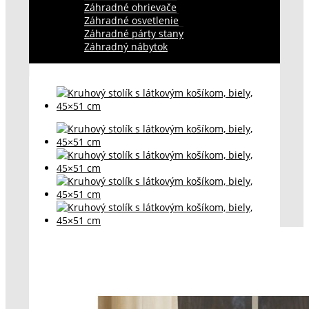
Záhradné ohrievače
Záhradné osvetlenie
Záhradné párty stany
Záhradný nábytok