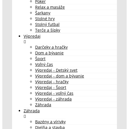
Poker
Relax a masáže
Šarkany
Stolné hry
Stolný futbal
Terče a šípky
Výpredaj
Darčeky a hračky
Dom a bývanie
Šport
Voľný čas
Výpredaj - Detský svet
Výpredaj - dom a bývanie
Výpredaj - hračky
Výpredaj - Šport
Výpredaj - voľný čas
Výpredaj - záhrada
Záhrada
Záhrada
Bazény a vírivky
Dielňa a stavba