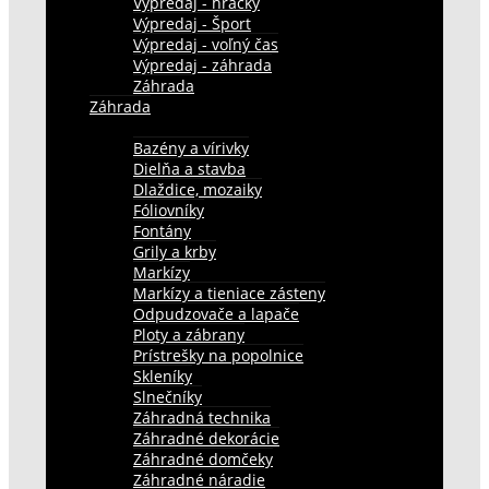
Výpredaj - hračky
Výpredaj - Šport
Výpredaj - voľný čas
Výpredaj - záhrada
Záhrada
Záhrada
Bazény a vírivky
Dielňa a stavba
Dlaždice, mozaiky
Fóliovníky
Fontány
Grily a krby
Markízy
Markízy a tieniace zásteny
Odpudzovače a lapače
Ploty a zábrany
Prístrešky na popolnice
Skleníky
Slnečníky
Záhradná technika
Záhradné dekorácie
Záhradné domčeky
Záhradné náradie