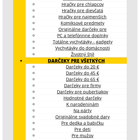
Hračky pre chlapcov
Hračky pre dievčatá
Hračky pre najmenších
Komiksové predmety
Originálne darčeky pre
PC a telefónnne doplnky
Totálne vychytávky - gadgety
Vychytávky do domácnosti
Životný štýl
DARČEKY PRE VŠETKÝCH
Darčeky do 20 €
Darčeky do 45 €
Darčeky do 65 €
Darčeky pre firmy
Darčeky pre pubertiakov
Hodnotné darčeky
K narodeninám
Na párty
Originálne svadobné dary
Pre dedka a babičku
Pre deti
Pre mužov