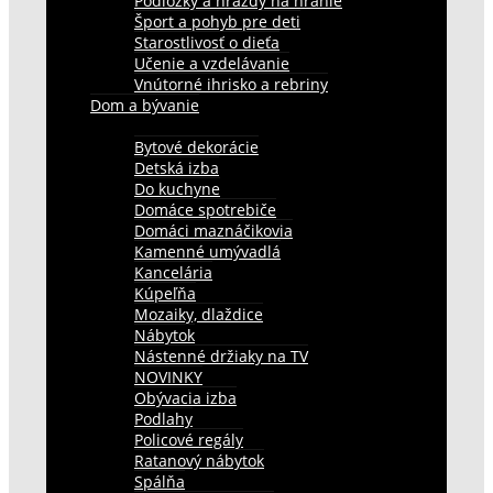
Podložky a hrazdy na hranie
Šport a pohyb pre deti
Starostlivosť o dieťa
Učenie a vzdelávanie
Vnútorné ihrisko a rebriny
Dom a bývanie
Bytové dekorácie
Detská izba
Do kuchyne
Domáce spotrebiče
Domáci maznáčikovia
Kamenné umývadlá
Kancelária
Kúpeľňa
Mozaiky, dlaždice
Nábytok
Nástenné držiaky na TV
NOVINKY
Obývacia izba
Podlahy
Policové regály
Ratanový nábytok
Spálňa