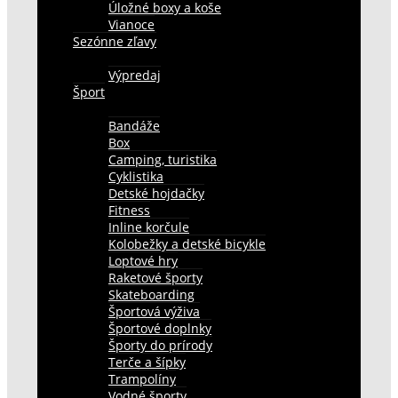
Úložné boxy a koše
Vianoce
Sezónne zľavy
Výpredaj
Šport
Bandáže
Box
Camping, turistika
Cyklistika
Detské hojdačky
Fitness
Inline korčule
Kolobežky a detské bicykle
Loptové hry
Raketové športy
Skateboarding
Športová výživa
Športové doplnky
Športy do prírody
Terče a šípky
Trampolíny
Vodné športy