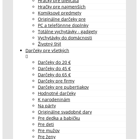
Hračky pre dievčatá
Hračky pre najmenších
Komiksové predmety
Originálne darčeky pre
PC a telefónnne doplnky
Totálne vychytávky - gadgety
Vychytávky do domácnosti
Životný štýl
Darčeky pre všetkých
Darčeky do 20 €
Darčeky do 45 €
Darčeky do 65 €
Darčeky pre firmy
Darčeky pre pubertiakov
Hodnotné darčeky
K narodeninám
Na párty
Originálne svadobné dary
Pre dedka a babičku
Pre deti
Pre mužov
Pre ženy