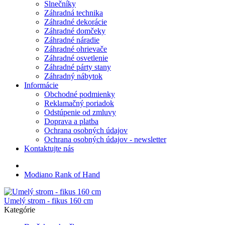
Slnečníky
Záhradná technika
Záhradné dekorácie
Záhradné domčeky
Záhradné náradie
Záhradné ohrievače
Záhradné osvetlenie
Záhradné párty stany
Záhradný nábytok
Informácie
Obchodné podmienky
Reklamačný poriadok
Odstúpenie od zmluvy
Doprava a platba
Ochrana osobných údajov
Ochrana osobných údajov - newsletter
Kontaktujte nás
Modiano Rank of Hand
Umelý strom - fikus 160 cm
Kategórie