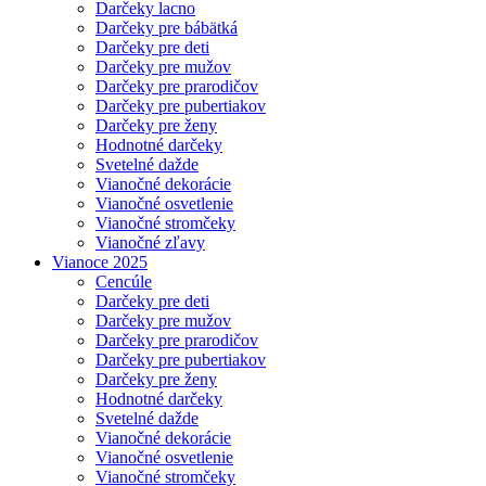
Darčeky lacno
Darčeky pre bábätká
Darčeky pre deti
Darčeky pre mužov
Darčeky pre prarodičov
Darčeky pre pubertiakov
Darčeky pre ženy
Hodnotné darčeky
Svetelné dažde
Vianočné dekorácie
Vianočné osvetlenie
Vianočné stromčeky
Vianočné zľavy
Vianoce 2025
Cencúle
Darčeky pre deti
Darčeky pre mužov
Darčeky pre prarodičov
Darčeky pre pubertiakov
Darčeky pre ženy
Hodnotné darčeky
Svetelné dažde
Vianočné dekorácie
Vianočné osvetlenie
Vianočné stromčeky