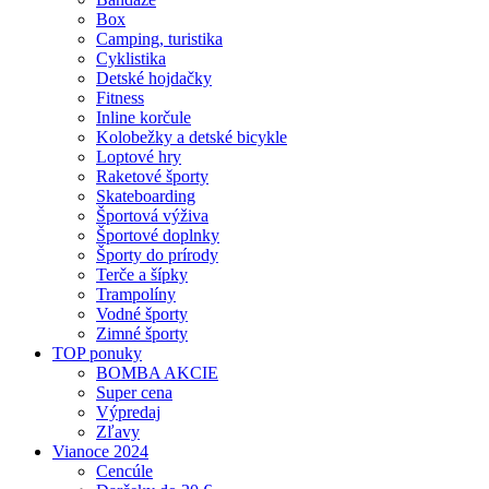
Box
Camping, turistika
Cyklistika
Detské hojdačky
Fitness
Inline korčule
Kolobežky a detské bicykle
Loptové hry
Raketové športy
Skateboarding
Športová výživa
Športové doplnky
Športy do prírody
Terče a šípky
Trampolíny
Vodné športy
Zimné športy
TOP ponuky
BOMBA AKCIE
Super cena
Výpredaj
Zľavy
Vianoce 2024
Cencúle