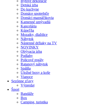
Bytové dekorácie
Detská izba
Do kuchyne
Domáce spotrebiče
Domáci maznáčikovia
Kamenné umývadlá
Kancelária
Kúpeľňa
Mozaiky, dlaždice
Nábytok
Nástenné držiaky na TV
NOVINKY
Obývacia izba
Podlahy
Policové regály
Ratanový nábytok
Spálňa
Úložné boxy a koše
Vianoce
Sezónne zľavy
Výpredaj
Šport
Bandáže
Box
Camping, turistika