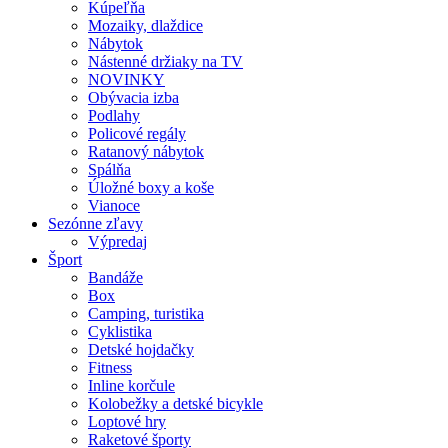
Kúpeľňa
Mozaiky, dlaždice
Nábytok
Nástenné držiaky na TV
NOVINKY
Obývacia izba
Podlahy
Policové regály
Ratanový nábytok
Spálňa
Úložné boxy a koše
Vianoce
Sezónne zľavy
Výpredaj
Šport
Bandáže
Box
Camping, turistika
Cyklistika
Detské hojdačky
Fitness
Inline korčule
Kolobežky a detské bicykle
Loptové hry
Raketové športy