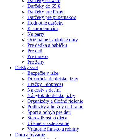
Darčeky do 45 €
Darčeky do 65 €
Darčeky pre firmy
Darčeky pre pubertiakov
Hodnotné darčeky
K narodeninám
Na párty
Originálne svadobné dary
Pre dedka a babičku
Pre deti
Pre mužov
Pre ženy
Detský svet
Bezpečie v izbe
Dekorácia do detskej izby
Hračky - dopredaj
Na cesty s deťmi
Nábytok do detskej izby
Organizéry a úložné riešenie
Podložky a hrazdy na hranie
Šport a pohyb pre deti
Starostlivosť o dieťa
Učenie a vzdelávanie
Vnútorné ihrisko a rebriny
Dom a bývanie