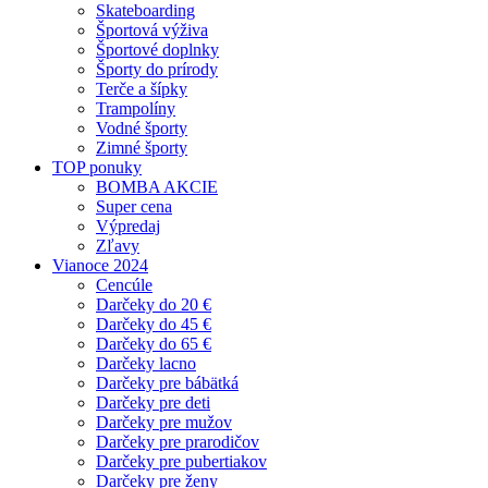
Skateboarding
Športová výživa
Športové doplnky
Športy do prírody
Terče a šípky
Trampolíny
Vodné športy
Zimné športy
TOP ponuky
BOMBA AKCIE
Super cena
Výpredaj
Zľavy
Vianoce 2024
Cencúle
Darčeky do 20 €
Darčeky do 45 €
Darčeky do 65 €
Darčeky lacno
Darčeky pre bábätká
Darčeky pre deti
Darčeky pre mužov
Darčeky pre prarodičov
Darčeky pre pubertiakov
Darčeky pre ženy