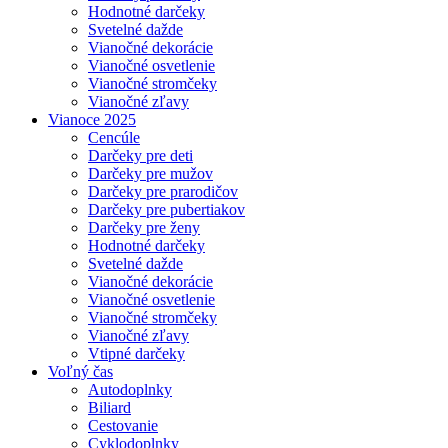
Hodnotné darčeky
Svetelné dažde
Vianočné dekorácie
Vianočné osvetlenie
Vianočné stromčeky
Vianočné zľavy
Vianoce 2025
Cencúle
Darčeky pre deti
Darčeky pre mužov
Darčeky pre prarodičov
Darčeky pre pubertiakov
Darčeky pre ženy
Hodnotné darčeky
Svetelné dažde
Vianočné dekorácie
Vianočné osvetlenie
Vianočné stromčeky
Vianočné zľavy
Vtipné darčeky
Voľný čas
Autodoplnky
Biliard
Cestovanie
Cyklodoplnky