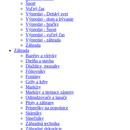
Šport
Voľný čas
Výpredaj - Detský svet
Výpredaj - dom a bývanie
Výpredaj - hračky
Výpredaj - Šport
Výpredaj - voľný čas
Výpredaj - záhrada
Záhrada
Záhrada
Bazény a vírivky
Dielňa a stavba
Dlaždice, mozaiky
Fóliovníky
Fontány
Grily a krby
Markízy
Markízy a tieniace zásteny
Odpudzovače a lapače
Ploty a zábrany
Prístrešky na popolnice
Skleníky
Slnečníky
Záhradná technika
Záhradné dekorácie