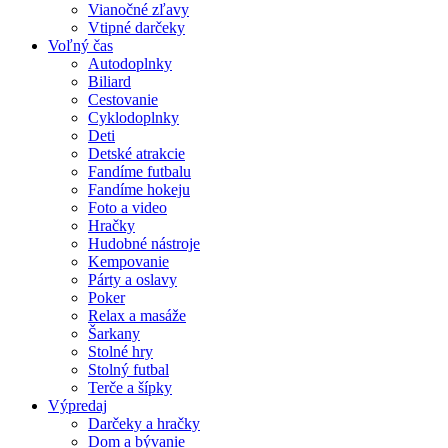
Vianočné zľavy
Vtipné darčeky
Voľný čas
Autodoplnky
Biliard
Cestovanie
Cyklodoplnky
Deti
Detské atrakcie
Fandíme futbalu
Fandíme hokeju
Foto a video
Hračky
Hudobné nástroje
Kempovanie
Párty a oslavy
Poker
Relax a masáže
Šarkany
Stolné hry
Stolný futbal
Terče a šípky
Výpredaj
Darčeky a hračky
Dom a bývanie