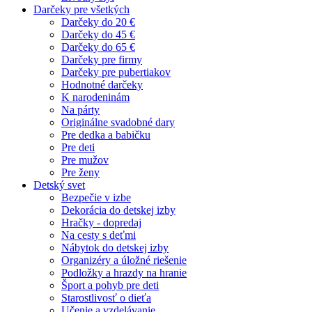
Darčeky pre všetkých
Darčeky do 20 €
Darčeky do 45 €
Darčeky do 65 €
Darčeky pre firmy
Darčeky pre pubertiakov
Hodnotné darčeky
K narodeninám
Na párty
Originálne svadobné dary
Pre dedka a babičku
Pre deti
Pre mužov
Pre ženy
Detský svet
Bezpečie v izbe
Dekorácia do detskej izby
Hračky - dopredaj
Na cesty s deťmi
Nábytok do detskej izby
Organizéry a úložné riešenie
Podložky a hrazdy na hranie
Šport a pohyb pre deti
Starostlivosť o dieťa
Učenie a vzdelávanie