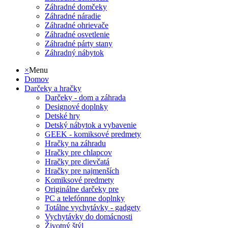
Záhradné domčeky
Záhradné náradie
Záhradné ohrievače
Záhradné osvetlenie
Záhradné párty stany
Záhradný nábytok
×
Menu
Domov
Darčeky a hračky
Darčeky - dom a záhrada
Designové doplnky
Detské hry
Detský nábytok a vybavenie
GEEK - komiksové predmety
Hračky na záhradu
Hračky pre chlapcov
Hračky pre dievčatá
Hračky pre najmenších
Komiksové predmety
Originálne darčeky pre
PC a telefónnne doplnky
Totálne vychytávky - gadgety
Vychytávky do domácnosti
Životný štýl