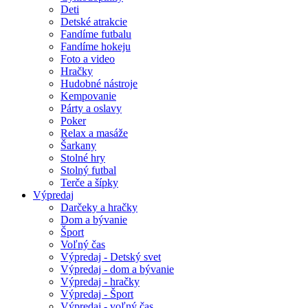
Deti
Detské atrakcie
Fandíme futbalu
Fandíme hokeju
Foto a video
Hračky
Hudobné nástroje
Kempovanie
Párty a oslavy
Poker
Relax a masáže
Šarkany
Stolné hry
Stolný futbal
Terče a šípky
Výpredaj
Darčeky a hračky
Dom a bývanie
Šport
Voľný čas
Výpredaj - Detský svet
Výpredaj - dom a bývanie
Výpredaj - hračky
Výpredaj - Šport
Výpredaj - voľný čas