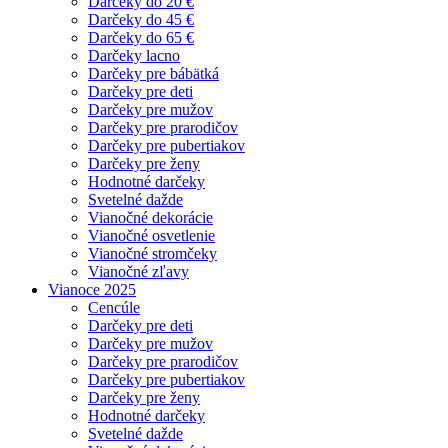
Darčeky do 20 €
Darčeky do 45 €
Darčeky do 65 €
Darčeky lacno
Darčeky pre bábätká
Darčeky pre deti
Darčeky pre mužov
Darčeky pre prarodičov
Darčeky pre pubertiakov
Darčeky pre ženy
Hodnotné darčeky
Svetelné dažde
Vianočné dekorácie
Vianočné osvetlenie
Vianočné stromčeky
Vianočné zľavy
Vianoce 2025
Cencúle
Darčeky pre deti
Darčeky pre mužov
Darčeky pre prarodičov
Darčeky pre pubertiakov
Darčeky pre ženy
Hodnotné darčeky
Svetelné dažde