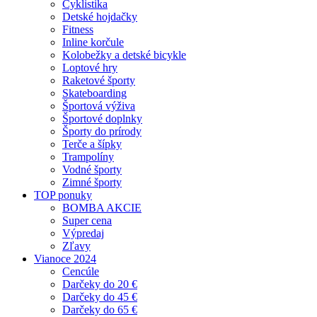
Cyklistika
Detské hojdačky
Fitness
Inline korčule
Kolobežky a detské bicykle
Loptové hry
Raketové športy
Skateboarding
Športová výživa
Športové doplnky
Športy do prírody
Terče a šípky
Trampolíny
Vodné športy
Zimné športy
TOP ponuky
BOMBA AKCIE
Super cena
Výpredaj
Zľavy
Vianoce 2024
Cencúle
Darčeky do 20 €
Darčeky do 45 €
Darčeky do 65 €