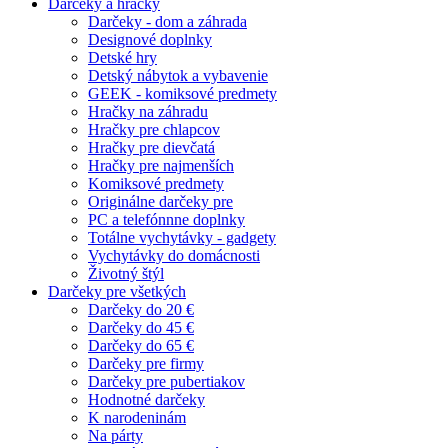
Darčeky a hračky
Darčeky - dom a záhrada
Designové doplnky
Detské hry
Detský nábytok a vybavenie
GEEK - komiksové predmety
Hračky na záhradu
Hračky pre chlapcov
Hračky pre dievčatá
Hračky pre najmenších
Komiksové predmety
Originálne darčeky pre
PC a telefónnne doplnky
Totálne vychytávky - gadgety
Vychytávky do domácnosti
Životný štýl
Darčeky pre všetkých
Darčeky do 20 €
Darčeky do 45 €
Darčeky do 65 €
Darčeky pre firmy
Darčeky pre pubertiakov
Hodnotné darčeky
K narodeninám
Na párty