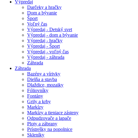
Výpredaj
Darčeky a hračky
Dom a bývanie
Šport
Voľný čas
Výpredaj - Detský svet
Výpredaj - dom a bývanie
Výpredaj - hračky
Výpredaj - Šport
Výpredaj - voľný čas
Výpredaj - záhrada
Záhrada
Záhrada
Bazény a vírivky
Dielňa a stavba
Dlaždice, mozaiky
Fóliovníky
Fontány
Grily a krby
Markízy
Markízy a tieniace zásteny
Odpudzovače a lapače
Ploty a zábrany
Prístrešky na popolnice
Skleníky