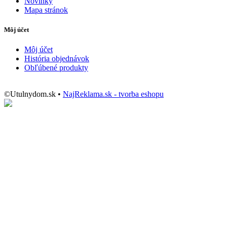
Novinky
Mapa stránok
Môj účet
Môj účet
História objednávok
Obľúbené produkty
©Utulnydom.sk •
NajReklama.sk - tvorba eshopu