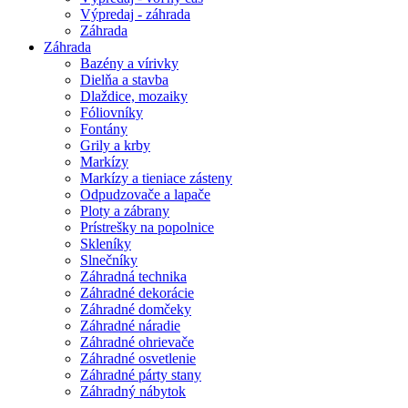
Výpredaj - záhrada
Záhrada
Záhrada
Bazény a vírivky
Dielňa a stavba
Dlaždice, mozaiky
Fóliovníky
Fontány
Grily a krby
Markízy
Markízy a tieniace zásteny
Odpudzovače a lapače
Ploty a zábrany
Prístrešky na popolnice
Skleníky
Slnečníky
Záhradná technika
Záhradné dekorácie
Záhradné domčeky
Záhradné náradie
Záhradné ohrievače
Záhradné osvetlenie
Záhradné párty stany
Záhradný nábytok