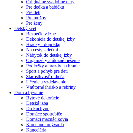
Originálne svadobné dary
Pre dedka a babičku
Pre deti
Pre mužov
Pre ženy
Detský svet
Bezpečie v izbe
Dekorácia do detskej izby
Hračky - dopredaj
Na cesty s deťmi
Nábytok do detskej izby
Organizéry a úložné riešenie
Podložky a hrazdy na hranie
Šport a pohyb pre deti
Starostlivosť o dieťa
Učenie a vzdelávanie
Vnútorné ihrisko a rebriny
Dom a bývanie
Bytové dekorácie
Detská izba
Do kuchyne
Domáce spotrebiče
Domáci maznáčikovia
Kamenné umývadlá
Kancelária