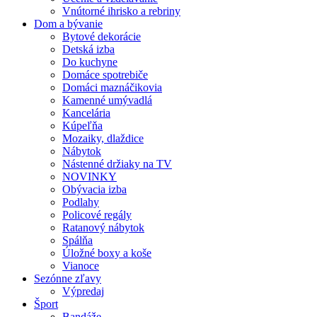
Vnútorné ihrisko a rebriny
Dom a bývanie
Bytové dekorácie
Detská izba
Do kuchyne
Domáce spotrebiče
Domáci maznáčikovia
Kamenné umývadlá
Kancelária
Kúpeľňa
Mozaiky, dlaždice
Nábytok
Nástenné držiaky na TV
NOVINKY
Obývacia izba
Podlahy
Policové regály
Ratanový nábytok
Spálňa
Úložné boxy a koše
Vianoce
Sezónne zľavy
Výpredaj
Šport
Bandáže