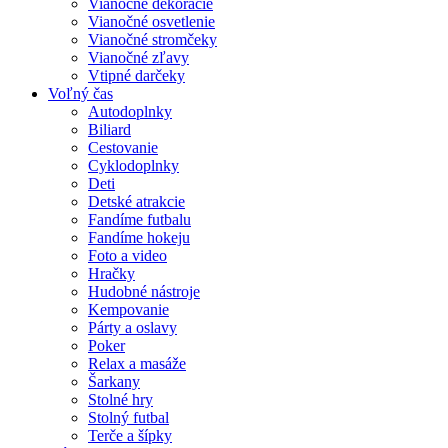
Vianočné dekorácie
Vianočné osvetlenie
Vianočné stromčeky
Vianočné zľavy
Vtipné darčeky
Voľný čas
Autodoplnky
Biliard
Cestovanie
Cyklodoplnky
Deti
Detské atrakcie
Fandíme futbalu
Fandíme hokeju
Foto a video
Hračky
Hudobné nástroje
Kempovanie
Párty a oslavy
Poker
Relax a masáže
Šarkany
Stolné hry
Stolný futbal
Terče a šípky