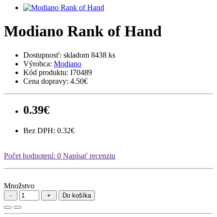
Modiano Rank of Hand
Dostupnosť:
skladom 8438 ks
Výrobca:
Modiano
Kód produktu:
I70489
Cena dopravy:
4.50€
0.39€
Bez DPH: 0.32€
Počet hodnotení: 0
Napísať recenziu
Množstvo
Do košíka