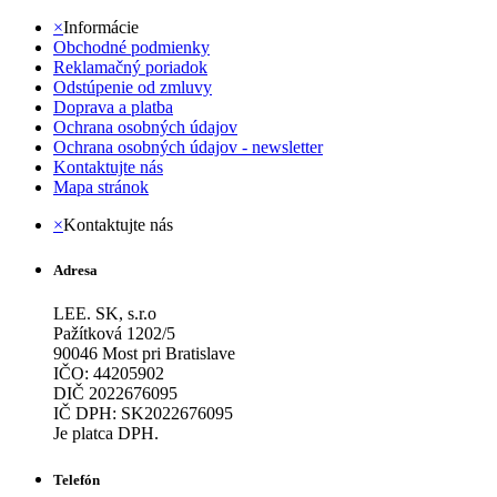
×
Informácie
Obchodné podmienky
Reklamačný poriadok
Odstúpenie od zmluvy
Doprava a platba
Ochrana osobných údajov
Ochrana osobných údajov - newsletter
Kontaktujte nás
Mapa stránok
×
Kontaktujte nás
Adresa
LEE. SK, s.r.o
Pažítková 1202/5
90046 Most pri Bratislave
IČO: 44205902
DIČ 2022676095
IČ DPH: SK2022676095
Je platca DPH.
Telefón