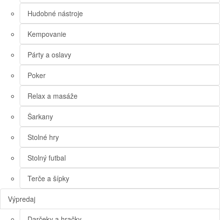
Hudobné nástroje
Kempovanie
Párty a oslavy
Poker
Relax a masáže
Šarkany
Stolné hry
Stolný futbal
Terče a šípky
Výpredaj
Darčeky a hračky