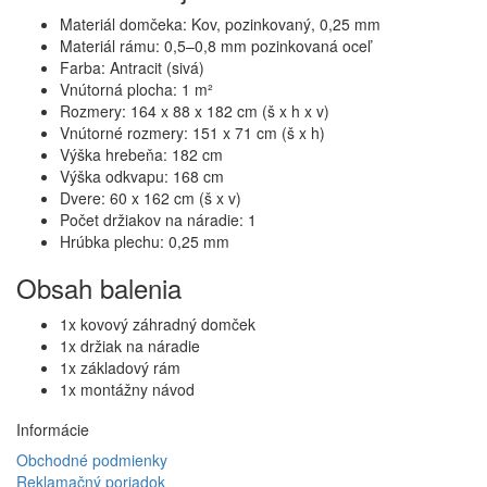
Materiál domčeka: Kov, pozinkovaný, 0,25 mm
Materiál rámu: 0,5–0,8 mm pozinkovaná oceľ
Farba: Antracit (sivá)
Vnútorná plocha: 1 m²
Rozmery: 164 x 88 x 182 cm (š x h x v)
Vnútorné rozmery: 151 x 71 cm (š x h)
Výška hrebeňa: 182 cm
Výška odkvapu: 168 cm
Dvere: 60 x 162 cm (š x v)
Počet držiakov na náradie: 1
Hrúbka plechu: 0,25 mm
Obsah balenia
1x kovový záhradný domček
1x držiak na náradie
1x základový rám
1x montážny návod
Informácie
Obchodné podmienky
Reklamačný poriadok