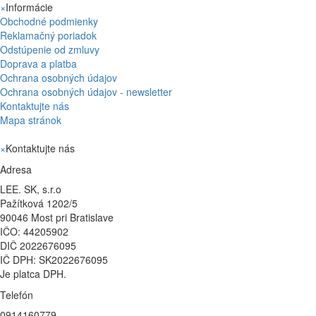
×
Informácie
Obchodné podmienky
Reklamačný poriadok
Odstúpenie od zmluvy
Doprava a platba
Ochrana osobných údajov
Ochrana osobných údajov - newsletter
Kontaktujte nás
Mapa stránok
×
Kontaktujte nás
Adresa
LEE. SK, s.r.o
Pažítková 1202/5
90046 Most pri Bratislave
IČO: 44205902
DIČ 2022676095
IČ DPH: SK2022676095
Je platca DPH.
Telefón
0914160779