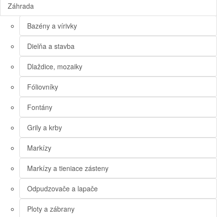
Záhrada
Bazény a vírivky
Dielňa a stavba
Dlaždice, mozaiky
Fóliovníky
Fontány
Grily a krby
Markízy
Markízy a tieniace zásteny
Odpudzovače a lapače
Ploty a zábrany