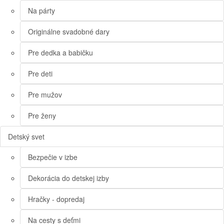
Na párty
Originálne svadobné dary
Pre dedka a babičku
Pre deti
Pre mužov
Pre ženy
Detský svet
Bezpečie v izbe
Dekorácia do detskej izby
Hračky - dopredaj
Na cesty s deťmi