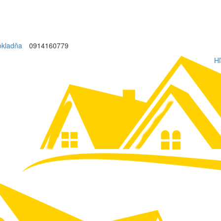
okladňa
0914160779
Hľ