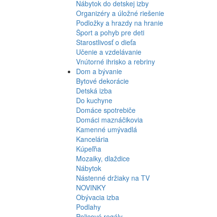
Nábytok do detskej izby
Organizéry a úložné riešenie
Podložky a hrazdy na hranie
Šport a pohyb pre deti
Starostlivosť o dieťa
Učenie a vzdelávanie
Vnútorné ihrisko a rebriny
Dom a bývanie
Bytové dekorácie
Detská izba
Do kuchyne
Domáce spotrebiče
Domáci maznáčikovia
Kamenné umývadlá
Kancelária
Kúpeľňa
Mozaiky, dlaždice
Nábytok
Nástenné držiaky na TV
NOVINKY
Obývacia izba
Podlahy
Policové regály