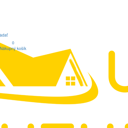
adať
0
Nákupný košík