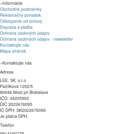
×
Informácie
Obchodné podmienky
Reklamačný poriadok
Odstúpenie od zmluvy
Doprava a platba
Ochrana osobných údajov
Ochrana osobných údajov - newsletter
Kontaktujte nás
Mapa stránok
×
Kontaktujte nás
Adresa
LEE. SK, s.r.o
Pažítková 1202/5
90046 Most pri Bratislave
IČO: 44205902
DIČ 2022676095
IČ DPH: SK2022676095
Je platca DPH.
Telefón
0914160779