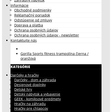
Záhradný nábytok
Informácie
Obchodné podmienky
Reklamačný poriadok
Odstúpenie od zmluvy
Doprava a platba
Ochrana osobných údajov
Ochrana osobných údajov - newsletter
Kontaktujte nás
Gorilla Sports fitness trampolína čierna /
oranžová
KATEGÓRIE
Darčeky a hračky
Darčeky - dom a záhrada
Designové doplnky
Detské hry
Detský nábytok a vybavenie
GEEK - komiksové predmety
Hračky na záhradu
Hračky pre chlapcov