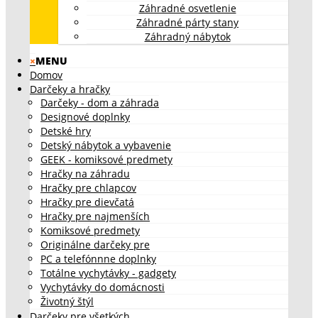
Záhradné osvetlenie
Záhradné párty stany
Záhradný nábytok
×
MENU
Domov
Darčeky a hračky
Darčeky - dom a záhrada
Designové doplnky
Detské hry
Detský nábytok a vybavenie
GEEK - komiksové predmety
Hračky na záhradu
Hračky pre chlapcov
Hračky pre dievčatá
Hračky pre najmenších
Komiksové predmety
Originálne darčeky pre
PC a telefónnne doplnky
Totálne vychytávky - gadgety
Vychytávky do domácnosti
Životný štýl
Darčeky pre všetkých