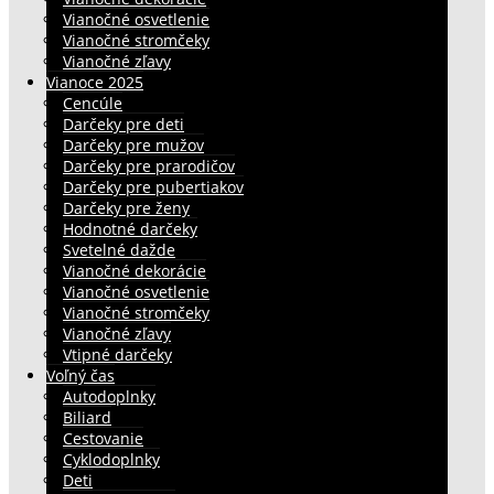
Vianočné osvetlenie
Vianočné stromčeky
Vianočné zľavy
Vianoce 2025
Cencúle
Darčeky pre deti
Darčeky pre mužov
Darčeky pre prarodičov
Darčeky pre pubertiakov
Darčeky pre ženy
Hodnotné darčeky
Svetelné dažde
Vianočné dekorácie
Vianočné osvetlenie
Vianočné stromčeky
Vianočné zľavy
Vtipné darčeky
Voľný čas
Autodoplnky
Biliard
Cestovanie
Cyklodoplnky
Deti