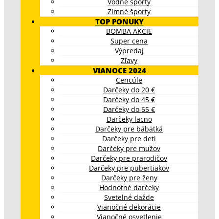
Vodné športy
Zimné športy
TOP PONUKY
BOMBA AKCIE
Super cena
Výpredaj
Zľavy
VIANOCE 2024
Cencúle
Darčeky do 20 €
Darčeky do 45 €
Darčeky do 65 €
Darčeky lacno
Darčeky pre bábätká
Darčeky pre deti
Darčeky pre mužov
Darčeky pre prarodičov
Darčeky pre pubertiakov
Darčeky pre ženy
Hodnotné darčeky
Svetelné dažde
Vianočné dekorácie
Vianočné osvetlenie