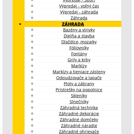
Výpredaj - voľný čas
Výpredaj - záhrada
Záhrada
ZÁHRADA
Bazény a vírivky
Dielňa a stavba
Dlaždice, mozaiky
Fóliovníky
Fontány
Grily a krby
Markízy
Markízy a tieniace zásteny
Odpudzovače a lapače
Ploty a zábrany
Prístrešky na popolnice
Skleníky
Slnečníky
Záhradná technika
Záhradné dekorácie
Záhradné domčeky
Záhradné náradie
Záhradné ohrievače