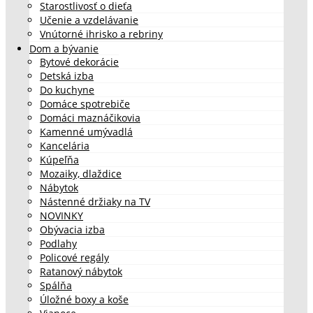
Starostlivosť o dieťa
Učenie a vzdelávanie
Vnútorné ihrisko a rebriny
Dom a bývanie
Bytové dekorácie
Detská izba
Do kuchyne
Domáce spotrebiče
Domáci maznáčikovia
Kamenné umývadlá
Kancelária
Kúpeľňa
Mozaiky, dlaždice
Nábytok
Nástenné držiaky na TV
NOVINKY
Obývacia izba
Podlahy
Policové regály
Ratanový nábytok
Spálňa
Úložné boxy a koše