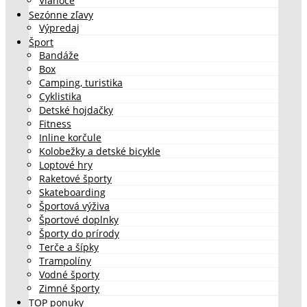
Vianoce
Sezónne zľavy
Výpredaj
Šport
Bandáže
Box
Camping, turistika
Cyklistika
Detské hojdačky
Fitness
Inline korčule
Kolobežky a detské bicykle
Loptové hry
Raketové športy
Skateboarding
Športová výživa
Športové doplnky
Športy do prírody
Terče a šípky
Trampolíny
Vodné športy
Zimné športy
TOP ponuky