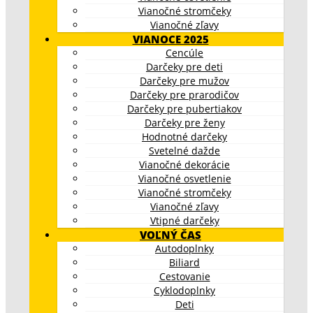
Vianočné stromčeky
Vianočné zľavy
VIANOCE 2025
Cencúle
Darčeky pre deti
Darčeky pre mužov
Darčeky pre prarodičov
Darčeky pre pubertiakov
Darčeky pre ženy
Hodnotné darčeky
Svetelné dažde
Vianočné dekorácie
Vianočné osvetlenie
Vianočné stromčeky
Vianočné zľavy
Vtipné darčeky
VOĽNÝ ČAS
Autodoplnky
Biliard
Cestovanie
Cyklodoplnky
Deti