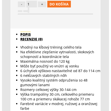
DO KOŠÍKA
POPIS
RECENZIE (0)
Vhodný na kĺbový tréning celého tela
Na efektívne zlepšenie vytrvalosti, skokových
schopností a koordinácie tela
Maximálna nosnosť do 120 kg
Môže byť použitý vo vnútri aj vonku
6 úchytiek výškovo nastaviteľné od 87 do 114 cm
6 nekĺzavých stabilných nôh
Vysoko kvalitný systém odpruženia so 48
gumovými lanami
Rozmery celkovej výšky 30-144 cm
Výška trampolíny 30 cm, celkového priemeru
100 cm a priemeru skákacej rohože 77 cm
Farebné variácie v modrej, ružovej a oranžovej
farbe