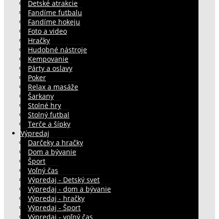
Detské atrakcie
Fandíme futbalu
Fandíme hokeju
Foto a video
Hračky
Hudobné nástroje
Kempovanie
Párty a oslavy
Poker
Relax a masáže
Šarkany
Stolné hry
Stolný futbal
Terče a šípky
Výpredaj
Darčeky a hračky
Dom a bývanie
Šport
Voľný čas
Výpredaj - Detský svet
Výpredaj - dom a bývanie
Výpredaj - hračky
Výpredaj - Šport
Výpredaj - voľný čas