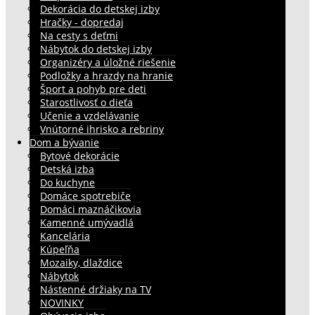
Dekorácia do detskej izby
Hračky - dopredaj
Na cesty s deťmi
Nábytok do detskej izby
Organizéry a úložné riešenie
Podložky a hrazdy na hranie
Šport a pohyb pre deti
Starostlivosť o dieťa
Učenie a vzdelávanie
Vnútorné ihrisko a rebriny
Dom a bývanie
Bytové dekorácie
Detská izba
Do kuchyne
Domáce spotrebiče
Domáci maznáčikovia
Kamenné umývadlá
Kancelária
Kúpeľňa
Mozaiky, dlaždice
Nábytok
Nástenné držiaky na TV
NOVINKY