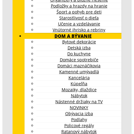
Podložky a hrazdy na hranie
Šport a pohyb pre deti
Starostlivosť o dieťa
Učenie a vzdelávanie
Vnútorné ihrisko a rebriny
DOM A BÝVANIE
Bytové dekorácie
Detská izba
Do kuchyne
Domáce spotrebiče
Domáci maznáčikovia
Kamenné umývadlá
Kancelária
Kúpeľňa
Mozaiky, dlaždice
Nábytok
Nástenné držiaky na TV
NOVINKY
Obývacia izba
Podlahy
Policové regály
Ratanový nábytok