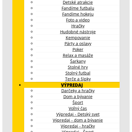
Detské atrakcie
Fandíme futbalu
Fandíme hokeju
Foto a video
Hračky
Hudobné nástroje
Kempovanie
Párty a oslavy
Poker
Relax a masáže
Šarkany
Stolné hry
Stolný futbal
Terče a šípky
VÝPREDAJ
Darčeky a hračky
Dom a bývanie
Šport
Voľný čas
Výpredaj - Detský svet
Výpredaj - dom a bývanie
Výpredaj - hračky
Výpredaj - Šport