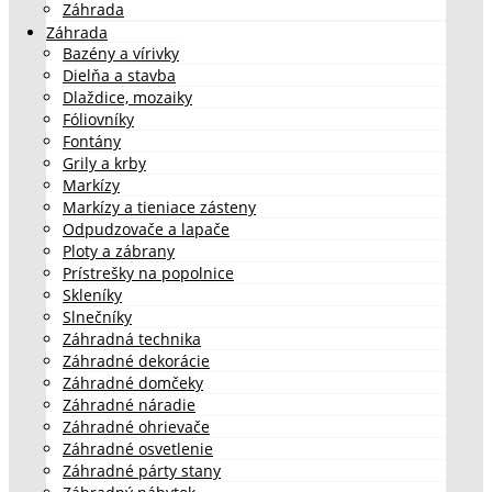
Záhrada
Záhrada
Bazény a vírivky
Dielňa a stavba
Dlaždice, mozaiky
Fóliovníky
Fontány
Grily a krby
Markízy
Markízy a tieniace zásteny
Odpudzovače a lapače
Ploty a zábrany
Prístrešky na popolnice
Skleníky
Slnečníky
Záhradná technika
Záhradné dekorácie
Záhradné domčeky
Záhradné náradie
Záhradné ohrievače
Záhradné osvetlenie
Záhradné párty stany