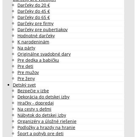
Darčeky do 20 €
Darčeky do 45 €
Darčeky do 65 €
Darčeky pre firmy
Darčeky pre pubertiakov
Hodnotné darčeky
K narodeninám
Na párty
Originálne svadobné dary
Pre dedka a babičku
Pre deti
Pre mužov
Pre ženy
Detský svet
Bezpečie v izbe
Dekorácia do detskej izby
Hračky - dopredaj
Na cesty s deťmi
Nábytok do detskej izby
Organizéry a úložné riešenie
Podložky a hrazdy na hranie
Šport a pohyb pre deti