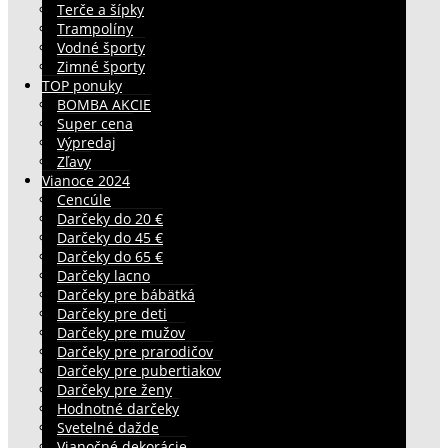
Terče a šípky
Trampolíny
Vodné športy
Zimné športy
TOP ponuky
BOMBA AKCIE
Super cena
Výpredaj
Zľavy
Vianoce 2024
Cencúle
Darčeky do 20 €
Darčeky do 45 €
Darčeky do 65 €
Darčeky lacno
Darčeky pre bábätká
Darčeky pre deti
Darčeky pre mužov
Darčeky pre prarodičov
Darčeky pre pubertiakov
Darčeky pre ženy
Hodnotné darčeky
Svetelné dažde
Vianočné dekorácie