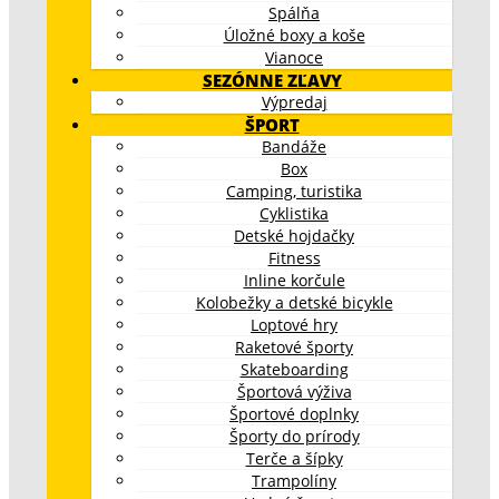
Spálňa
Úložné boxy a koše
Vianoce
SEZÓNNE ZĽAVY
Výpredaj
ŠPORT
Bandáže
Box
Camping, turistika
Cyklistika
Detské hojdačky
Fitness
Inline korčule
Kolobežky a detské bicykle
Loptové hry
Raketové športy
Skateboarding
Športová výživa
Športové doplnky
Športy do prírody
Terče a šípky
Trampolíny