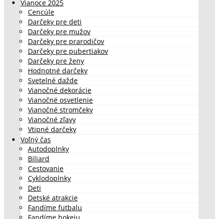
Vianoce 2025
Cencúle
Darčeky pre deti
Darčeky pre mužov
Darčeky pre prarodičov
Darčeky pre pubertiakov
Darčeky pre ženy
Hodnotné darčeky
Svetelné dažde
Vianočné dekorácie
Vianočné osvetlenie
Vianočné stromčeky
Vianočné zľavy
Vtipné darčeky
Voľný čas
Autodoplnky
Biliard
Cestovanie
Cyklodoplnky
Deti
Detské atrakcie
Fandíme futbalu
Fandíme hokeju