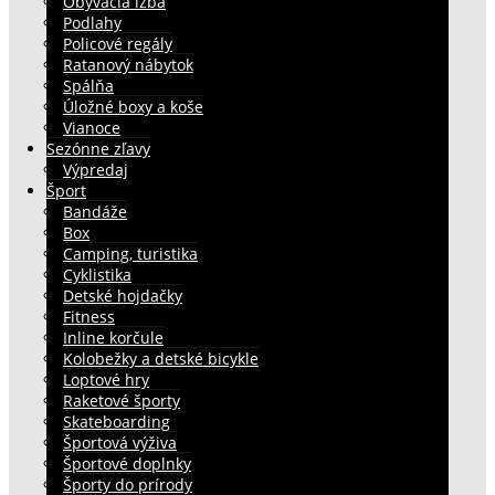
Obývacia izba
Podlahy
Policové regály
Ratanový nábytok
Spálňa
Úložné boxy a koše
Vianoce
Sezónne zľavy
Výpredaj
Šport
Bandáže
Box
Camping, turistika
Cyklistika
Detské hojdačky
Fitness
Inline korčule
Kolobežky a detské bicykle
Loptové hry
Raketové športy
Skateboarding
Športová výživa
Športové doplnky
Športy do prírody