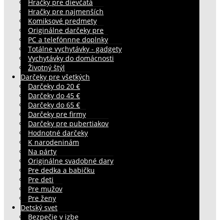
Hračky pre dievčatá
Hračky pre najmenších
Komiksové predmety
Originálne darčeky pre
PC a telefónnne doplnky
Totálne vychytávky - gadgety
Vychytávky do domácnosti
Životný štýl
Darčeky pre všetkých
Darčeky do 20 €
Darčeky do 45 €
Darčeky do 65 €
Darčeky pre firmy
Darčeky pre pubertiakov
Hodnotné darčeky
K narodeninám
Na párty
Originálne svadobné dary
Pre dedka a babičku
Pre deti
Pre mužov
Pre ženy
Detský svet
Bezpečie v izbe