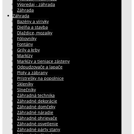
Výpredaj - záhrada
Záhrada
Záhrada
Bazény a vírivky
Dielňa a stavba
Dlaždice, mozaiky
Fóliovníky
Fontány
Grily a krby
Markízy
Markízy a tieniace zásteny
Odpudzovače a lapače
Ploty a zábrany
Prístrešky na popolnice
Skleníky
Slnečníky
Záhradná technika
Záhradné dekorácie
Záhradné domčeky
Záhradné náradie
Záhradné ohrievače
Záhradné osvetlenie
Záhradné párty stany