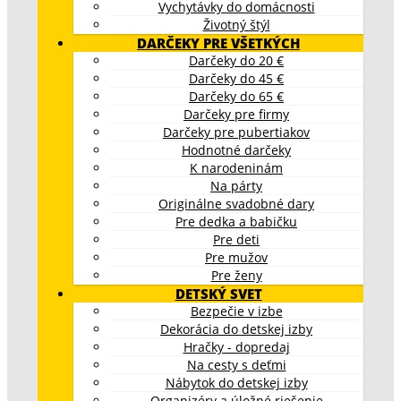
Vychytávky do domácnosti
Životný štýl
DARČEKY PRE VŠETKÝCH
Darčeky do 20 €
Darčeky do 45 €
Darčeky do 65 €
Darčeky pre firmy
Darčeky pre pubertiakov
Hodnotné darčeky
K narodeninám
Na párty
Originálne svadobné dary
Pre dedka a babičku
Pre deti
Pre mužov
Pre ženy
DETSKÝ SVET
Bezpečie v izbe
Dekorácia do detskej izby
Hračky - dopredaj
Na cesty s deťmi
Nábytok do detskej izby
Organizéry a úložné riešenie