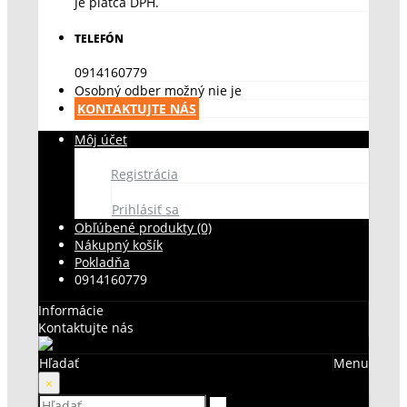
Je platca DPH.
TELEFÓN
0914160779
Osobný odber možný nie je
KONTAKTUJTE NÁS
Môj účet
Registrácia
Prihlásiť sa
Obľúbené produkty (0)
Nákupný košík
Pokladňa
0914160779
Informácie
Kontaktujte nás
Hľadať
Menu
×