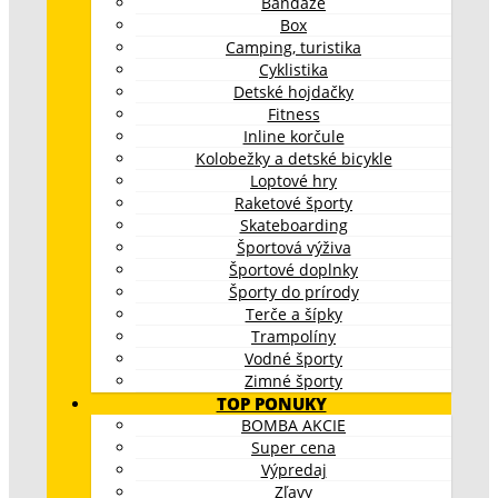
Bandáže
Box
Camping, turistika
Cyklistika
Detské hojdačky
Fitness
Inline korčule
Kolobežky a detské bicykle
Loptové hry
Raketové športy
Skateboarding
Športová výživa
Športové doplnky
Športy do prírody
Terče a šípky
Trampolíny
Vodné športy
Zimné športy
TOP PONUKY
BOMBA AKCIE
Super cena
Výpredaj
Zľavy