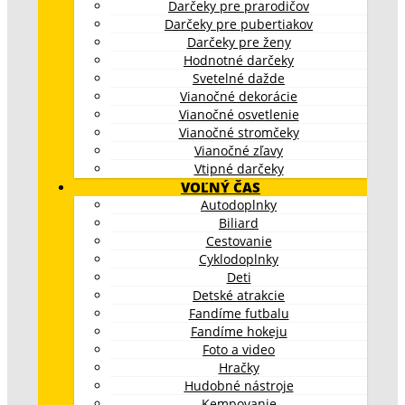
Darčeky pre prarodičov
Darčeky pre pubertiakov
Darčeky pre ženy
Hodnotné darčeky
Svetelné dažde
Vianočné dekorácie
Vianočné osvetlenie
Vianočné stromčeky
Vianočné zľavy
Vtipné darčeky
VOĽNÝ ČAS
Autodoplnky
Biliard
Cestovanie
Cyklodoplnky
Deti
Detské atrakcie
Fandíme futbalu
Fandíme hokeju
Foto a video
Hračky
Hudobné nástroje
Kempovanie