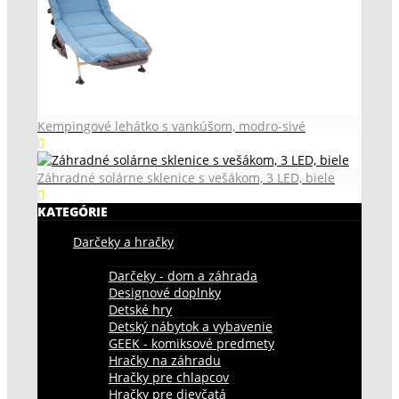
Kempingové lehátko s vankúšom, modro-sivé
Záhradné solárne sklenice s vešákom, 3 LED, biele
KATEGÓRIE
Darčeky a hračky
Darčeky - dom a záhrada
Designové doplnky
Detské hry
Detský nábytok a vybavenie
GEEK - komiksové predmety
Hračky na záhradu
Hračky pre chlapcov
Hračky pre dievčatá