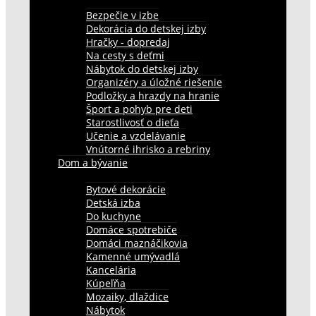
Bezpečie v izbe
Dekorácia do detskej izby
Hračky - dopredaj
Na cesty s deťmi
Nábytok do detskej izby
Organizéry a úložné riešenie
Podložky a hrazdy na hranie
Šport a pohyb pre deti
Starostlivosť o dieťa
Učenie a vzdelávanie
Vnútorné ihrisko a rebriny
Dom a bývanie
Bytové dekorácie
Detská izba
Do kuchyne
Domáce spotrebiče
Domáci maznáčikovia
Kamenné umývadlá
Kancelária
Kúpeľňa
Mozaiky, dlaždice
Nábytok