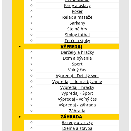
Párty a oslavy
Poker
Relax a masáže
Šarkany
Stolné hry
Stolný futbal
Terče a šípky
VÝPREDAJ
Darčeky a hračky
Dom a bývanie
Šport
Voľný čas
Výpredaj - Detský svet
Výpredaj - dom a bývanie
Výpredaj - hračky
Výpredaj - Šport
Výpredaj - voľný čas
Výpredaj - záhrada
Záhrada
ZÁHRADA
Bazény a vírivky
Dielňa a stavba