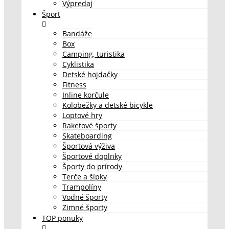
Výpredaj
Šport
Bandáže
Box
Camping, turistika
Cyklistika
Detské hojdačky
Fitness
Inline korčule
Kolobežky a detské bicykle
Loptové hry
Raketové športy
Skateboarding
Športová výživa
Športové doplnky
Športy do prírody
Terče a šípky
Trampolíny
Vodné športy
Zimné športy
TOP ponuky