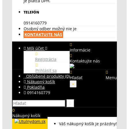
Je platca DPH.
TELEFÓN
0914160779
Osobný odber možný nie je
KONTAKTUJTE NÁS
Môj účet
Informácie
Registrácia
Kontaktujte nás
Prihlásiť sa
Obľúbené produkty (0)
Hľadať
Menu
Nákupný košík
×
Pokladňa
0914160779
0
Nákupný košík
Váš nákupný košík je prázdny!