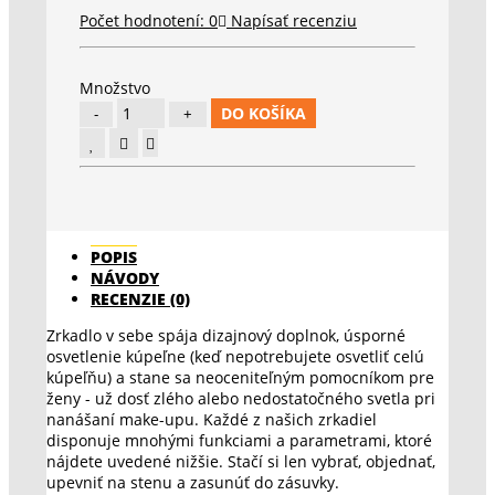
Počet hodnotení: 0
Napísať recenziu
Množstvo
DO KOŠÍKA
POPIS
NÁVODY
RECENZIE (0)
Zrkadlo v sebe spája dizajnový doplnok, úsporné
osvetlenie kúpeľne (keď nepotrebujete osvetliť celú
kúpeľňu) a stane sa neoceniteľným pomocníkom pre
ženy - už dosť zlého alebo nedostatočného svetla pri
nanášaní make-upu. Každé z našich zrkadiel
disponuje mnohými funkciami a parametrami, ktoré
nájdete uvedené nižšie. Stačí si len vybrať, objednať,
upevniť na stenu a zasunúť do zásuvky.