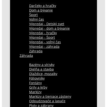
Darčeky a hračky
Dom a bývanie
Šport
Voľný čas
Výpredaj - Detský svet
Výpredaj - dom a bývanie
Výpredaj - hračky
Výpredaj - Šport
Výpredaj - voľný čas
Výpredaj - záhrada
Záhrada
Záhrada
Bazény a vírivky
Dielňa a stavba
Dlaždice, mozaiky
Fóliovníky
Fontány
Grily a krby
Markízy
Markízy a tieniace zásteny
Odpudzovače a lapače
Ploty a zábrany