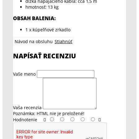
dĺžka napájacieho kábla: cca 1,5 m
hmotnosť: 13 kg
OBSAH BALENIA:
1 x kúpeľňové zrkadlo
Návod na obsluhu
Stiahnúť
NAPÍSAŤ RECENZIU
Vaše meno
Vaša recenzia
Poznámka:
HTML nie je preložené!
Hodnotenie