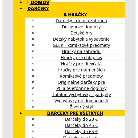
DOMOV
DARČEKY
A HRAČKY
Darčeky - dom a záhrada
Designové doplnky
Detské hry
Detský nábytok a vybavenie
GEEK - komiksové predmety
Hračky na záhradu
Hračky pre chlapcov
Hračky pre dievčatá
Hračky pre najmenších
Komiksové predmety
Originálne darčeky pre
PC a telefónnne doplnky
Totálne vychytávky - gadgety
Vychytávky do domácnosti
Životný štýl
DARČEKY PRE VŠETKÝCH
Darčeky do 20 €
Darčeky do 45 €
Darčeky do 65 €
Darčeky pre firmy