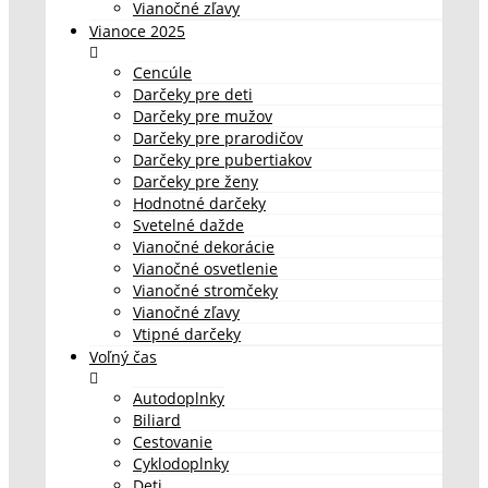
Vianočné zľavy
Vianoce 2025
Cencúle
Darčeky pre deti
Darčeky pre mužov
Darčeky pre prarodičov
Darčeky pre pubertiakov
Darčeky pre ženy
Hodnotné darčeky
Svetelné dažde
Vianočné dekorácie
Vianočné osvetlenie
Vianočné stromčeky
Vianočné zľavy
Vtipné darčeky
Voľný čas
Autodoplnky
Biliard
Cestovanie
Cyklodoplnky
Deti