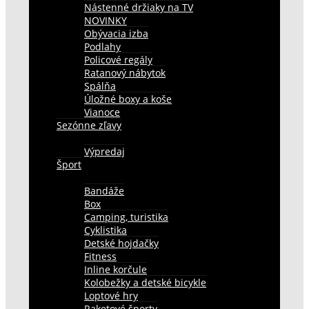
Nástenné držiaky na TV
NOVINKY
Obývacia izba
Podlahy
Policové regály
Ratanový nábytok
Spálňa
Úložné boxy a koše
Vianoce
Sezónne zľavy
Výpredaj
Šport
Bandáže
Box
Camping, turistika
Cyklistika
Detské hojdačky
Fitness
Inline korčule
Kolobežky a detské bicykle
Loptové hry
Raketové športy