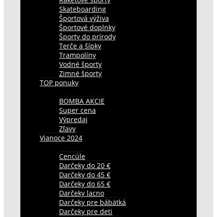
Skateboarding
Športová výživa
Športové doplnky
Športy do prírody
Terče a šípky
Trampolíny
Vodné športy
Zimné športy
TOP ponuky
BOMBA AKCIE
Super cena
Výpredaj
Zľavy
Vianoce 2024
Cencúle
Darčeky do 20 €
Darčeky do 45 €
Darčeky do 65 €
Darčeky lacno
Darčeky pre bábätká
Darčeky pre deti