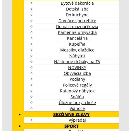
Bytové dekorácie
Detská izba
Do kuchyne
Domáce spotrebiče
Domáci maznáčikovia
Kamenné umývadlá
Kancelária
Kúpeľňa
Mozaiky, dlaždice
Nábytok
Nástenné držiaky na TV
NOVINKY
Obývacia izba
Podlahy
Policové regály
Ratanový nábytok
Spálňa
Úložné boxy a koše
Vianoce
SEZÓNNE ZĽAVY
Výpredaj
ŠPORT