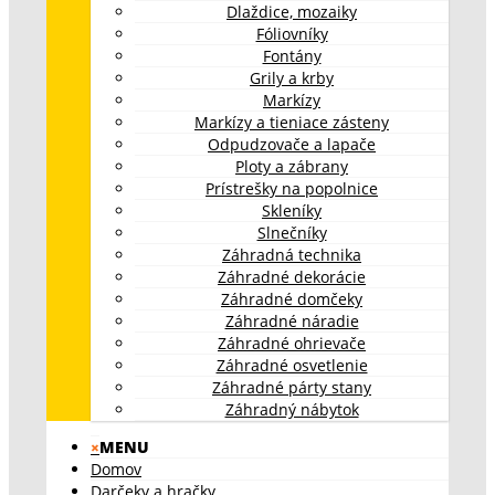
Dlaždice, mozaiky
Fóliovníky
Fontány
Grily a krby
Markízy
Markízy a tieniace zásteny
Odpudzovače a lapače
Ploty a zábrany
Prístrešky na popolnice
Skleníky
Slnečníky
Záhradná technika
Záhradné dekorácie
Záhradné domčeky
Záhradné náradie
Záhradné ohrievače
Záhradné osvetlenie
Záhradné párty stany
Záhradný nábytok
×
MENU
Domov
Darčeky a hračky