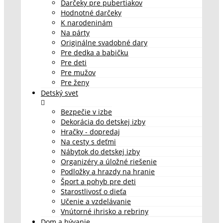
Darčeky pre pubertiakov
Hodnotné darčeky
K narodeninám
Na párty
Originálne svadobné dary
Pre dedka a babičku
Pre deti
Pre mužov
Pre ženy
Detský svet
Bezpečie v izbe
Dekorácia do detskej izby
Hračky - dopredaj
Na cesty s deťmi
Nábytok do detskej izby
Organizéry a úložné riešenie
Podložky a hrazdy na hranie
Šport a pohyb pre deti
Starostlivosť o dieťa
Učenie a vzdelávanie
Vnútorné ihrisko a rebriny
Dom a bývanie