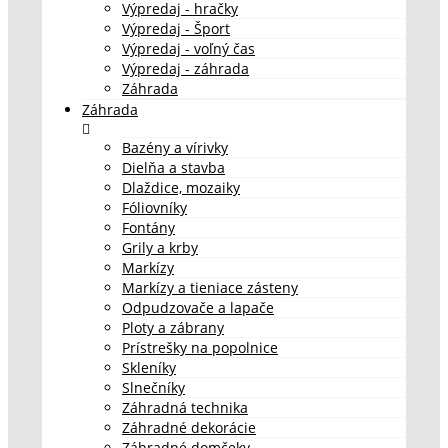
Výpredaj - hračky
Výpredaj - Šport
Výpredaj - voľný čas
Výpredaj - záhrada
Záhrada
Záhrada
Bazény a vírivky
Dielňa a stavba
Dlaždice, mozaiky
Fóliovníky
Fontány
Grily a krby
Markízy
Markízy a tieniace zásteny
Odpudzovače a lapače
Ploty a zábrany
Prístrešky na popolnice
Skleníky
Slnečníky
Záhradná technika
Záhradné dekorácie
Záhradné domčeky