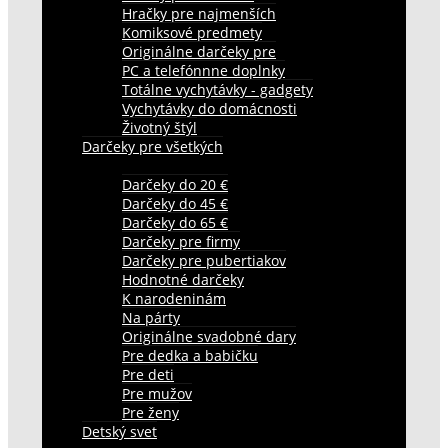
Hračky pre najmenších
Komiksové predmety
Originálne darčeky pre
PC a telefónnne doplnky
Totálne vychytávky - gadgety
Vychytávky do domácnosti
Životný štýl
Darčeky pre všetkých
Darčeky do 20 €
Darčeky do 45 €
Darčeky do 65 €
Darčeky pre firmy
Darčeky pre pubertiakov
Hodnotné darčeky
K narodeninám
Na párty
Originálne svadobné dary
Pre dedka a babičku
Pre deti
Pre mužov
Pre ženy
Detský svet