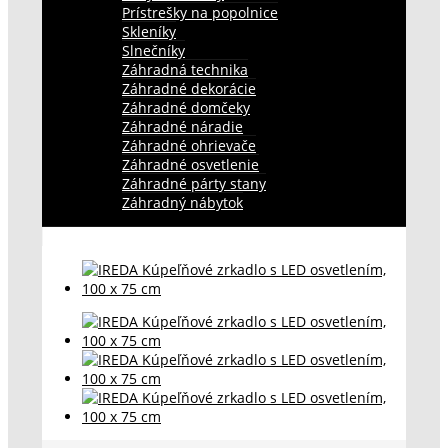
Prístrešky na popolnice
Skleníky
Slnečníky
Záhradná technika
Záhradné dekorácie
Záhradné domčeky
Záhradné náradie
Záhradné ohrievače
Záhradné osvetlenie
Záhradné párty stany
Záhradný nábytok