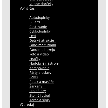
Vtipné darčeky
Voľný čas
Autodoplnky
Biliard
Cestovanie
Cyklodoplnky
Deti
Detské atrakcie
Fandíme futbalu
Fandíme hokeju
Foto a video
Hračky
Hudobné nástroje
Kempovanie
Párty a oslavy
Poker
Relax a masáže
Šarkany
Stolné hry
Stolný futbal
Terče a šípky
Výpredaj