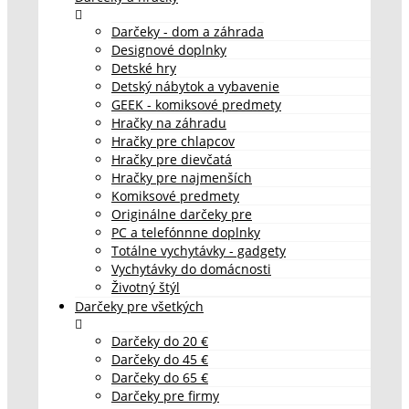
Darčeky - dom a záhrada
Designové doplnky
Detské hry
Detský nábytok a vybavenie
GEEK - komiksové predmety
Hračky na záhradu
Hračky pre chlapcov
Hračky pre dievčatá
Hračky pre najmenších
Komiksové predmety
Originálne darčeky pre
PC a telefónnne doplnky
Totálne vychytávky - gadgety
Vychytávky do domácnosti
Životný štýl
Darčeky pre všetkých
Darčeky do 20 €
Darčeky do 45 €
Darčeky do 65 €
Darčeky pre firmy