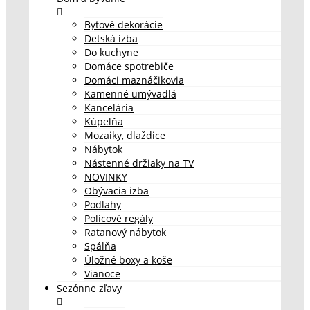
Bytové dekorácie
Detská izba
Do kuchyne
Domáce spotrebiče
Domáci maznáčikovia
Kamenné umývadlá
Kancelária
Kúpeľňa
Mozaiky, dlaždice
Nábytok
Nástenné držiaky na TV
NOVINKY
Obývacia izba
Podlahy
Policové regály
Ratanový nábytok
Spálňa
Úložné boxy a koše
Vianoce
Sezónne zľavy