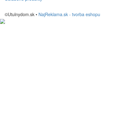
©Utulnydom.sk •
NajReklama.sk - tvorba eshopu