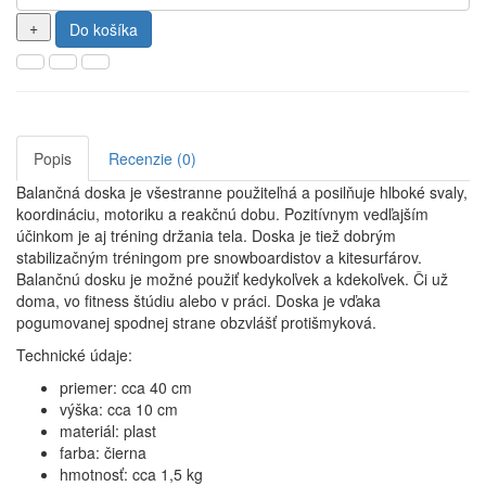
Do košíka
Popis
Recenzie (0)
Balančná doska je všestranne použiteľná a posilňuje hlboké svaly,
koordináciu, motoriku a reakčnú dobu. Pozitívnym vedľajším
účinkom je aj tréning držania tela. Doska je tiež dobrým
stabilizačným tréningom pre snowboardistov a kitesurfárov.
Balančnú dosku je možné použiť kedykoľvek a kdekoľvek. Či už
doma, vo fitness štúdiu alebo v práci. Doska je vďaka
pogumovanej spodnej strane obzvlášť protišmyková.
Technické údaje:
priemer: cca 40 cm
výška: cca 10 cm
materiál: plast
farba: čierna
hmotnosť: cca 1,5 kg