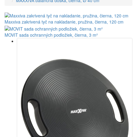
MAXXIVA balančná doska, čierna, Ø 40 cm
Maxxiva zakrivená tyč na nakladanie, pružina, čierna, 120 cm
MOVIT sada ochranných podložiek, čierna, 3 m²