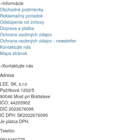
×
Informácie
Obchodné podmienky
Reklamačný poriadok
Odstúpenie od zmluvy
Doprava a platba
Ochrana osobných údajov
Ochrana osobných údajov - newsletter
Kontaktujte nás
Mapa stránok
×
Kontaktujte nás
Adresa
LEE. SK, s.r.o
Pažítková 1202/5
90046 Most pri Bratislave
IČO: 44205902
DIČ 2022676095
IČ DPH: SK2022676095
Je platca DPH.
Telefón
0914160779