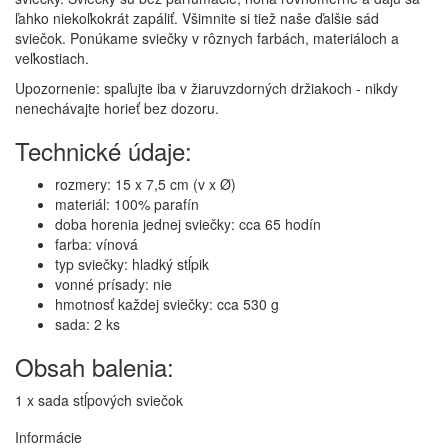
ľahko niekoľkokrát zapáliť. Všimnite si tiež naše ďalšie sád
sviečok. Ponúkame sviečky v rôznych farbách, materiáloch a
veľkostiach.
Upozornenie: spaľujte iba v žiaruvzdorných držiakoch - nikdy
nenechávajte horieť bez dozoru.
Technické údaje:
rozmery: 15 x 7,5 cm (v x Ø)
materiál: 100% parafín
doba horenia jednej sviečky: cca 65 hodín
farba: vínová
typ sviečky: hladký stĺpik
vonné prísady: nie
hmotnosť každej sviečky: cca 530 g
sada: 2 ks
Obsah balenia:
1 x sada stĺpových sviečok
Informácie