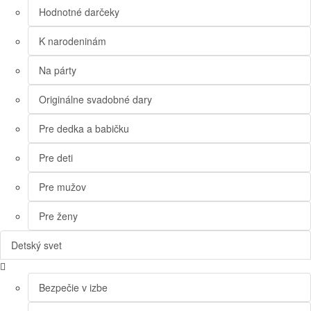
Hodnotné darčeky
K narodeninám
Na párty
Originálne svadobné dary
Pre dedka a babičku
Pre deti
Pre mužov
Pre ženy
Detský svet
Bezpečie v izbe