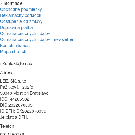
×
Informácie
Obchodné podmienky
Reklamačný poriadok
Odstúpenie od zmluvy
Doprava a platba
Ochrana osobných údajov
Ochrana osobných údajov - newsletter
Kontaktujte nás
Mapa stránok
×
Kontaktujte nás
Adresa
LEE. SK, s.r.o
Pažítková 1202/5
90046 Most pri Bratislave
IČO: 44205902
DIČ 2022676095
IČ DPH: SK2022676095
Je platca DPH.
Telefón
0914160779