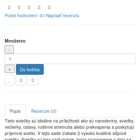
Počet hodnotení: 0
Napísať recenziu
Množstvo
Do košíka
Popis
Recenzie (0)
Tieto sviečky sú ideálne na príležitosti ako sú narodeniny, svadby,
večierky, oslavy, rodinné stretnutia alebo prekvapenia a poskytujú
príjemné svetlo. V tejto sade získate 2 vysoko kvalitné stĺpové
sviečky. Sviečky sú bez parfumácie, horia rovnomerne a dajú sa