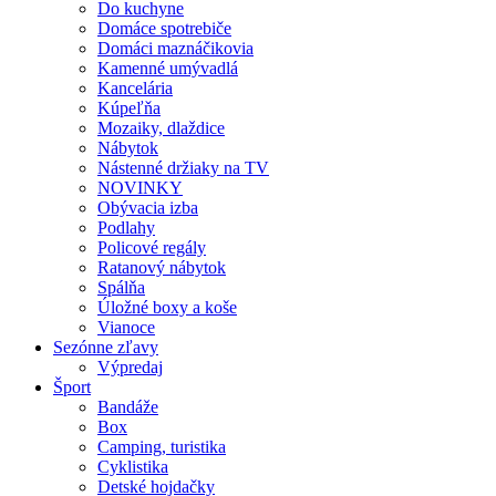
Do kuchyne
Domáce spotrebiče
Domáci maznáčikovia
Kamenné umývadlá
Kancelária
Kúpeľňa
Mozaiky, dlaždice
Nábytok
Nástenné držiaky na TV
NOVINKY
Obývacia izba
Podlahy
Policové regály
Ratanový nábytok
Spálňa
Úložné boxy a koše
Vianoce
Sezónne zľavy
Výpredaj
Šport
Bandáže
Box
Camping, turistika
Cyklistika
Detské hojdačky