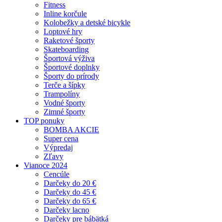
Fitness
Inline korčule
Kolobežky a detské bicykle
Loptové hry
Raketové športy
Skateboarding
Športová výživa
Športové doplnky
Športy do prírody
Terče a šípky
Trampolíny
Vodné športy
Zimné športy
TOP ponuky
BOMBA AKCIE
Super cena
Výpredaj
Zľavy
Vianoce 2024
Cencúle
Darčeky do 20 €
Darčeky do 45 €
Darčeky do 65 €
Darčeky lacno
Darčeky pre bábätká