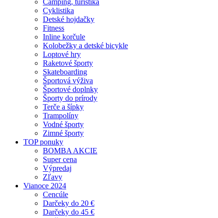
Camping, turistika
Cyklistika
Detské hojdačky
Fitness
Inline korčule
Kolobežky a detské bicykle
Loptové hry
Raketové športy
Skateboarding
Športová výživa
Športové doplnky
Športy do prírody
Terče a šípky
Trampolíny
Vodné športy
Zimné športy
TOP ponuky
BOMBA AKCIE
Super cena
Výpredaj
Zľavy
Vianoce 2024
Cencúle
Darčeky do 20 €
Darčeky do 45 €