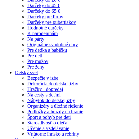
Darčeky do 45 €
Darčeky do 65 €
Darčeky pre firmy
Darčeky pre pubertiakov
Hodnotné darčeky
K narodeninám
Na párty
Originálne svadobné dary
Pre dedka a babičku
Pre deti
Pre mužov
Pre ženy
Detský svet
Bezpečie v izbe
Dekorácia do detskej izby
Hračky - dopredaj
Na cesty s deťmi
Nábytok do detskej izby
Organizéry a úložné riešenie
Podložky a hrazdy na hranie
Šport a pohyb pre deti
Starostlivosť o dieťa
Učenie a vzdelávanie
Vnútorné ihrisko a rebriny