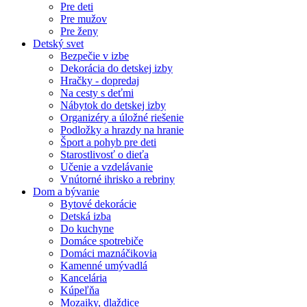
Pre deti
Pre mužov
Pre ženy
Detský svet
Bezpečie v izbe
Dekorácia do detskej izby
Hračky - dopredaj
Na cesty s deťmi
Nábytok do detskej izby
Organizéry a úložné riešenie
Podložky a hrazdy na hranie
Šport a pohyb pre deti
Starostlivosť o dieťa
Učenie a vzdelávanie
Vnútorné ihrisko a rebriny
Dom a bývanie
Bytové dekorácie
Detská izba
Do kuchyne
Domáce spotrebiče
Domáci maznáčikovia
Kamenné umývadlá
Kancelária
Kúpeľňa
Mozaiky, dlaždice