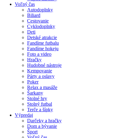
Voľný čas
Autodoplnky
Biliard
Cestovanie
Cyklodoplnky
Deti
Detské atrakcie
Fandíme futbalu
Fandíme hokeju
Foto a video
Hračky
Hudobné nástroje
Kempovanie
Párty a oslavy
Poker
Relax a masáže
Šarkany
Stolné hry
Stolný futbal
Terče a šípky
Výpredaj
Darčeky a hračky
Dom a bývanie
Šport
Voľný čas