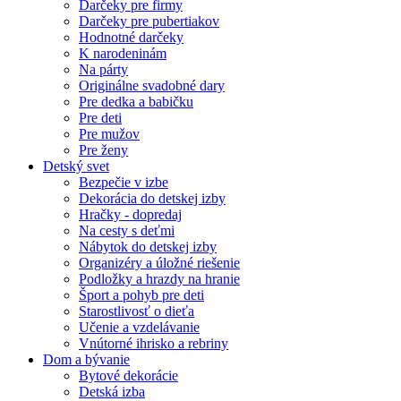
Darčeky pre firmy
Darčeky pre pubertiakov
Hodnotné darčeky
K narodeninám
Na párty
Originálne svadobné dary
Pre dedka a babičku
Pre deti
Pre mužov
Pre ženy
Detský svet
Bezpečie v izbe
Dekorácia do detskej izby
Hračky - dopredaj
Na cesty s deťmi
Nábytok do detskej izby
Organizéry a úložné riešenie
Podložky a hrazdy na hranie
Šport a pohyb pre deti
Starostlivosť o dieťa
Učenie a vzdelávanie
Vnútorné ihrisko a rebriny
Dom a bývanie
Bytové dekorácie
Detská izba