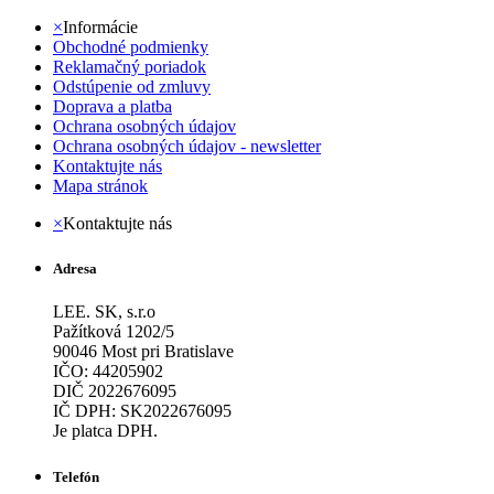
×
Informácie
Obchodné podmienky
Reklamačný poriadok
Odstúpenie od zmluvy
Doprava a platba
Ochrana osobných údajov
Ochrana osobných údajov - newsletter
Kontaktujte nás
Mapa stránok
×
Kontaktujte nás
Adresa
LEE. SK, s.r.o
Pažítková 1202/5
90046 Most pri Bratislave
IČO: 44205902
DIČ 2022676095
IČ DPH: SK2022676095
Je platca DPH.
Telefón