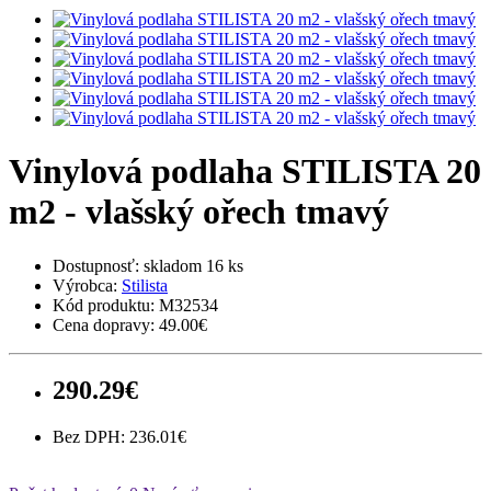
Vinylová podlaha STILISTA 20
m2 - vlašský ořech tmavý
Dostupnosť:
skladom 16 ks
Výrobca:
Stilista
Kód produktu:
M32534
Cena dopravy:
49.00€
290.29€
Bez DPH: 236.01€