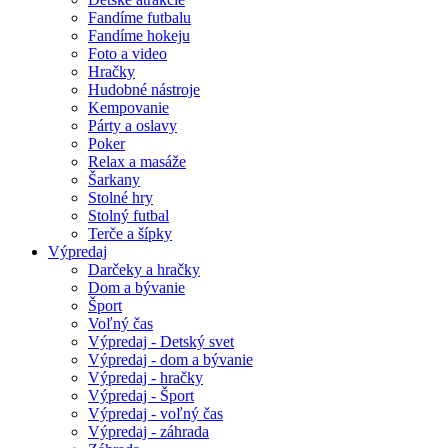
Fandíme futbalu
Fandíme hokeju
Foto a video
Hračky
Hudobné nástroje
Kempovanie
Párty a oslavy
Poker
Relax a masáže
Šarkany
Stolné hry
Stolný futbal
Terče a šípky
Výpredaj
Darčeky a hračky
Dom a bývanie
Šport
Voľný čas
Výpredaj - Detský svet
Výpredaj - dom a bývanie
Výpredaj - hračky
Výpredaj - Šport
Výpredaj - voľný čas
Výpredaj - záhrada