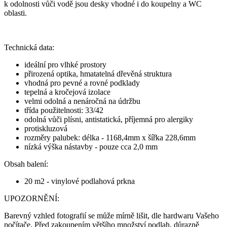
k odolnosti vůči vodě jsou desky vhodné i do koupelny a WC
oblasti.
Technická data:
ideální pro vlhké prostory
přirozená optika, hmatatelná dřevěná struktura
vhodná pro pevné a rovné podklady
tepelná a kročejová izolace
velmi odolná a nenáročná na údržbu
třída použitelnosti: 33/42
odolná vůči plísni, antistatická, příjemná pro alergiky
protiskluzová
rozměry palubek: délka - 1168,4mm x šířka 228,6mm
nízká výška nástavby - pouze cca 2,0 mm
Obsah balení:
20 m2 - vinylové podlahová prkna
UPOZORNĚNÍ:
Barevný vzhled fotografií se může mírně lišit, dle hardwaru Vašeho
počítače. Před zakoupením většího množství podlah, důrazně