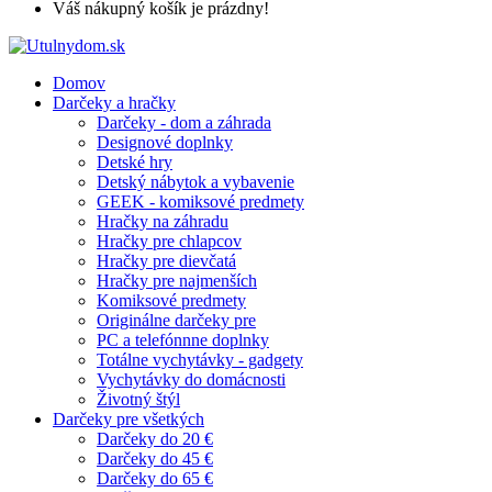
Váš nákupný košík je prázdny!
Domov
Darčeky a hračky
Darčeky - dom a záhrada
Designové doplnky
Detské hry
Detský nábytok a vybavenie
GEEK - komiksové predmety
Hračky na záhradu
Hračky pre chlapcov
Hračky pre dievčatá
Hračky pre najmenších
Komiksové predmety
Originálne darčeky pre
PC a telefónnne doplnky
Totálne vychytávky - gadgety
Vychytávky do domácnosti
Životný štýl
Darčeky pre všetkých
Darčeky do 20 €
Darčeky do 45 €
Darčeky do 65 €