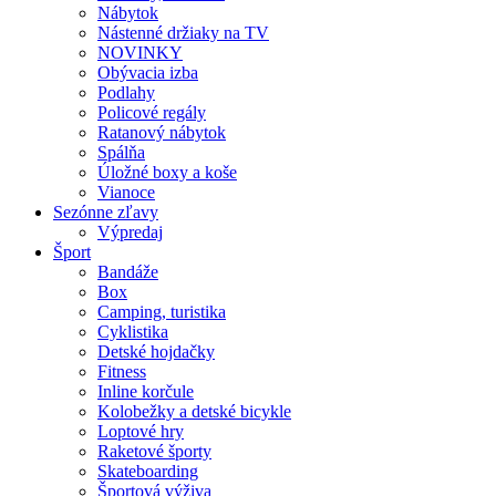
Nábytok
Nástenné držiaky na TV
NOVINKY
Obývacia izba
Podlahy
Policové regály
Ratanový nábytok
Spálňa
Úložné boxy a koše
Vianoce
Sezónne zľavy
Výpredaj
Šport
Bandáže
Box
Camping, turistika
Cyklistika
Detské hojdačky
Fitness
Inline korčule
Kolobežky a detské bicykle
Loptové hry
Raketové športy
Skateboarding
Športová výživa