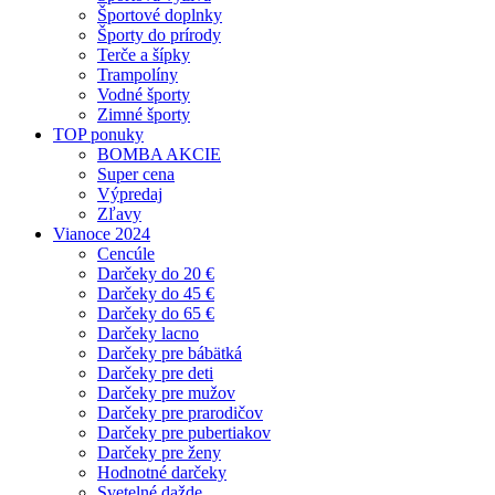
Športové doplnky
Športy do prírody
Terče a šípky
Trampolíny
Vodné športy
Zimné športy
TOP ponuky
BOMBA AKCIE
Super cena
Výpredaj
Zľavy
Vianoce 2024
Cencúle
Darčeky do 20 €
Darčeky do 45 €
Darčeky do 65 €
Darčeky lacno
Darčeky pre bábätká
Darčeky pre deti
Darčeky pre mužov
Darčeky pre prarodičov
Darčeky pre pubertiakov
Darčeky pre ženy
Hodnotné darčeky
Svetelné dažde