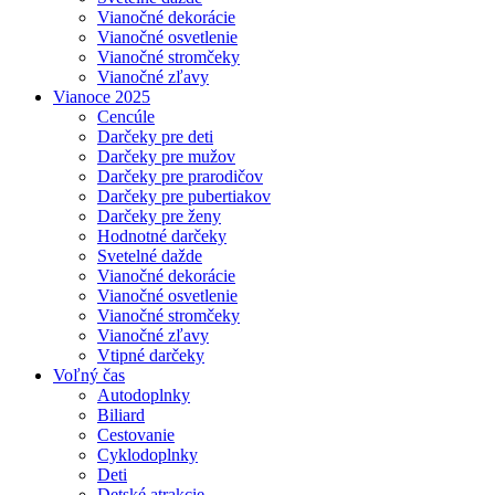
Vianočné dekorácie
Vianočné osvetlenie
Vianočné stromčeky
Vianočné zľavy
Vianoce 2025
Cencúle
Darčeky pre deti
Darčeky pre mužov
Darčeky pre prarodičov
Darčeky pre pubertiakov
Darčeky pre ženy
Hodnotné darčeky
Svetelné dažde
Vianočné dekorácie
Vianočné osvetlenie
Vianočné stromčeky
Vianočné zľavy
Vtipné darčeky
Voľný čas
Autodoplnky
Biliard
Cestovanie
Cyklodoplnky
Deti
Detské atrakcie