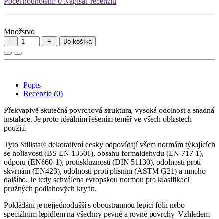
Počet hodnotení: 0
Napísať recenziu
Množstvo
Do košíka
Popis
Recenzie (0)
Překvapivě skutečná povrchová struktura, vysoká odolnost a snadná
instalace. Je proto ideálním řešením téměř ve všech oblastech
použití.
Tyto Stilista® dekorativní desky odpovídají všem normám týkajících
se hořlavosti (BS EN 13501), obsahu formaldehydu (EN 717-1),
odporu (EN660-1), protiskluznosti (DIN 51130), odolnosti proti
skvrnám (EN423), odolnosti proti plísním (ASTM G21) a mnoho
dalšího. Je tedy schválena evropskou normou pro klasifikaci
pružných podlahových krytin.
Pokládání je nejjednodušší s oboustrannou lepicí fólií nebo
speciálním lepidlem na všechny pevné a rovné povrchy. Vzhledem