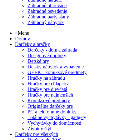
Záhradné ohrievače
Záhradné osvetlenie
Záhradné párty stany
Záhradný nábytok
×
Menu
Domov
Darčeky a hračky
Darčeky - dom a záhrada
Designové doplnky
Detské hry
Detský nábytok a vybavenie
GEEK - komiksové predmety
Hračky na záhradu
Hračky pre chlapcov
Hračky pre dievčatá
Hračky pre najmenších
Komiksové predmety
Originálne darčeky pre
PC a telefónnne doplnky
Totálne vychytávky - gadgety
Vychytávky do domácnosti
Životný štýl
Darčeky pre všetkých
Darčeky do 20 €