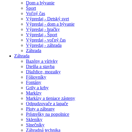
Dom a bývanie
Šport
Voľný čas
Výpredaj - Detský svet
Výpredaj - dom a bývanie
Výpredaj - hračky
Výpredaj - Šport
Výpredaj - voľný čas
Výpredaj - záhrada
Záhrada
Záhrada
Bazény a vírivky
Dielňa a stavba
Dlaždice, mozaiky
Fóliovníky
Fontány
Grily a krby
Markízy
Markízy a tieniace zásteny
Odpudzovače a lapače
Ploty a zábrany
Prístrešky na popolnice
Skleníky
Slnečníky
Záhradná technika