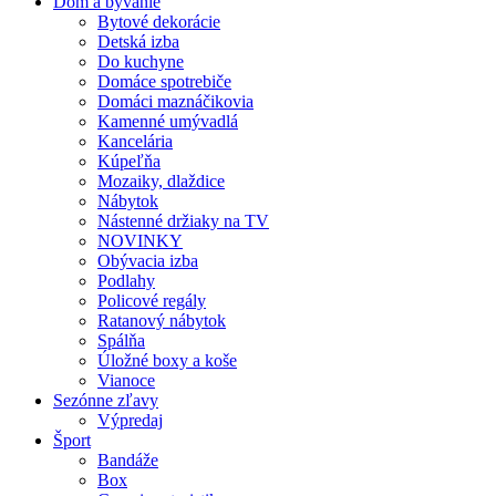
Dom a bývanie
Bytové dekorácie
Detská izba
Do kuchyne
Domáce spotrebiče
Domáci maznáčikovia
Kamenné umývadlá
Kancelária
Kúpeľňa
Mozaiky, dlaždice
Nábytok
Nástenné držiaky na TV
NOVINKY
Obývacia izba
Podlahy
Policové regály
Ratanový nábytok
Spálňa
Úložné boxy a koše
Vianoce
Sezónne zľavy
Výpredaj
Šport
Bandáže
Box