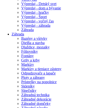
Výpredaj - Detský svet
Výpredaj - dom a bývanie
Výpredaj - hračky
Výpredaj - Šport
Výpredaj - voľný čas
Výpredaj - záhrada
Záhrada
Záhrada
Bazény a vírivky
Dielňa a stavba
Dlaždice, mozaiky
Fóliovníky
Fontány
Grily a krby
Markízy
Markízy a tieniace zásteny
Odpudzovače a lapače
Ploty a zábrany
Prístrešky na popolnice
Skleníky
Slnečníky
Záhradná technika
Záhradné dekorácie
Záhradné domčeky
Záhradné náradie