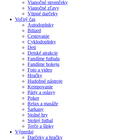
Vianočné stromčeky
Vianočné zľavy
Vtipné darčeky
Voľný čas
Autodoplnky
Biliard
Cestovanie
Cyklodoplnky
Deti
Detské atrakcie
Fandíme futbalu
Fandíme hokeju
Foto a video
Hračky
Hudobné nástroje
Kempovanie
Párty a oslavy
Poker
Relax a masáže
Šarkany
Stolné hry
Stolný futbal
Terče a šípky
Výpredaj
Darčeky a hračky