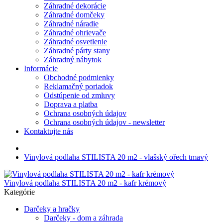
Záhradné dekorácie
Záhradné domčeky
Záhradné náradie
Záhradné ohrievače
Záhradné osvetlenie
Záhradné párty stany
Záhradný nábytok
Informácie
Obchodné podmienky
Reklamačný poriadok
Odstúpenie od zmluvy
Doprava a platba
Ochrana osobných údajov
Ochrana osobných údajov - newsletter
Kontaktujte nás
Vinylová podlaha STILISTA 20 m2 - vlašský ořech tmavý
Vinylová podlaha STILISTA 20 m2 - kafr krémový
Kategórie
Darčeky a hračky
Darčeky - dom a záhrada