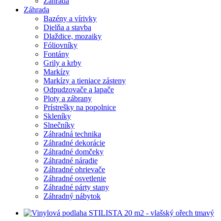
Záhrada
Záhrada
Bazény a vírivky
Dielňa a stavba
Dlaždice, mozaiky
Fóliovníky
Fontány
Grily a krby
Markízy
Markízy a tieniace zásteny
Odpudzovače a lapače
Ploty a zábrany
Prístrešky na popolnice
Skleníky
Slnečníky
Záhradná technika
Záhradné dekorácie
Záhradné domčeky
Záhradné náradie
Záhradné ohrievače
Záhradné osvetlenie
Záhradné párty stany
Záhradný nábytok