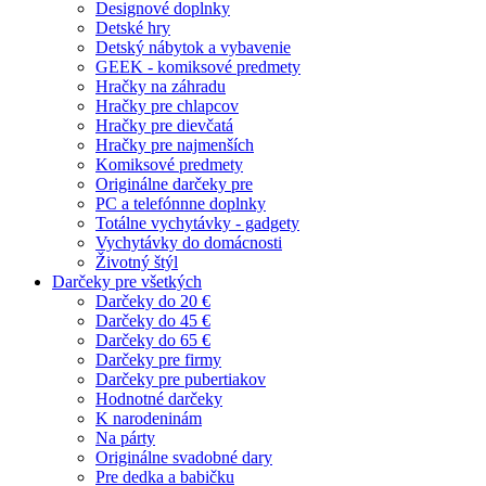
Designové doplnky
Detské hry
Detský nábytok a vybavenie
GEEK - komiksové predmety
Hračky na záhradu
Hračky pre chlapcov
Hračky pre dievčatá
Hračky pre najmenších
Komiksové predmety
Originálne darčeky pre
PC a telefónnne doplnky
Totálne vychytávky - gadgety
Vychytávky do domácnosti
Životný štýl
Darčeky pre všetkých
Darčeky do 20 €
Darčeky do 45 €
Darčeky do 65 €
Darčeky pre firmy
Darčeky pre pubertiakov
Hodnotné darčeky
K narodeninám
Na párty
Originálne svadobné dary
Pre dedka a babičku