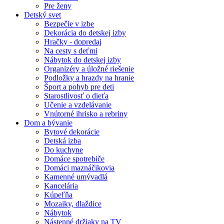
Pre ženy
Detský svet
Bezpečie v izbe
Dekorácia do detskej izby
Hračky - dopredaj
Na cesty s deťmi
Nábytok do detskej izby
Organizéry a úložné riešenie
Podložky a hrazdy na hranie
Šport a pohyb pre deti
Starostlivosť o dieťa
Učenie a vzdelávanie
Vnútorné ihrisko a rebriny
Dom a bývanie
Bytové dekorácie
Detská izba
Do kuchyne
Domáce spotrebiče
Domáci maznáčikovia
Kamenné umývadlá
Kancelária
Kúpeľňa
Mozaiky, dlaždice
Nábytok
Nástenné držiaky na TV