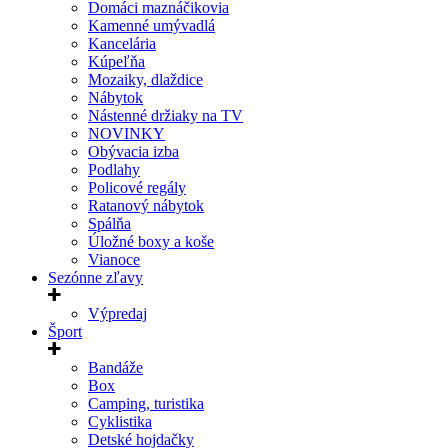
Domáci maznáčikovia
Kamenné umývadlá
Kancelária
Kúpeľňa
Mozaiky, dlaždice
Nábytok
Nástenné držiaky na TV
NOVINKY
Obývacia izba
Podlahy
Policové regály
Ratanový nábytok
Spálňa
Úložné boxy a koše
Vianoce
Sezónne zľavy
Výpredaj
Šport
Bandáže
Box
Camping, turistika
Cyklistika
Detské hojdačky