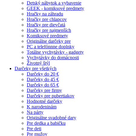
Detský nábytok a vybavenie
GEEK - komiksové predmety
Hračky na záhradu
Hračky pre chlapcov
Hračky pre dievčatá
Hračky pre najmenších
Komiksové predmety
Originálne darčeky pre
PC a telefónnne doplnky
Totálne vychytávky - gadgety
Vychytávky do domácnosti
Životný štýl
Darčeky pre všetkých
Darčeky do 20 €
Darčeky do 45 €
Darčeky do 65 €
Darčeky pre firmy
Darčeky pre pubertiakov
Hodnotné darčeky
K narodeninám
Na párty
Originálne svadobné dary
Pre dedka a babičku
Pre deti
Pre mužov