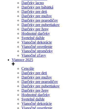
Darčeky lacno
Darčeky pre bábätká
Darčeky pre deti
Darčeky pre mužov
Darčeky pre prarodičov
Darčeky pre pubertiakov
Darčeky pre ženy
Hodnotné darčeky
Svetelné dažde
Vianočné dekorácie
Vianočné osvetlenie
Vianočné stromčeky
Vianočné zľavy
Vianoce 2025
Cencúle
Darčeky pre deti
Darčeky pre mužov
Darčeky pre prarodičov
Darčeky pre pubertiakov
Darčeky pre ženy
Hodnotné darčeky
Svetelné dažde
Vianočné dekorácie
Vianočné osvetlenie