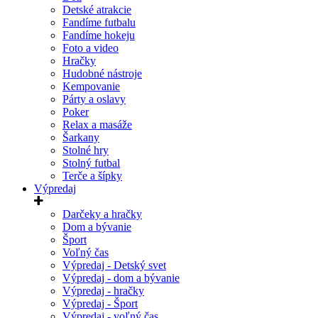
Detské atrakcie
Fandíme futbalu
Fandíme hokeju
Foto a video
Hračky
Hudobné nástroje
Kempovanie
Párty a oslavy
Poker
Relax a masáže
Šarkany
Stolné hry
Stolný futbal
Terče a šípky
Výpredaj
Darčeky a hračky
Dom a bývanie
Šport
Voľný čas
Výpredaj - Detský svet
Výpredaj - dom a bývanie
Výpredaj - hračky
Výpredaj - Šport
Výpredaj - voľný čas