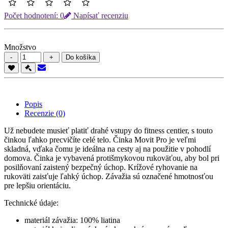
Počet hodnotení: 0
Napísať recenziu
Množstvo
Do košíka
Popis
Recenzie (0)
Už nebudete musieť platiť drahé vstupy do fitness centier, s touto
činkou ľahko precvičíte celé telo. Činka Movit Pro je veľmi
skladná, vďaka čomu je ideálna na cesty aj na použitie v pohodlí
domova. Činka je vybavená protišmykovou rukoväťou, aby bol pri
posilňovaní zaistený bezpečný úchop. Krížové ryhovanie na
rukoväti zaisťuje ľahký úchop. Závažia sú označené hmotnosťou
pre lepšiu orientáciu.
Technické údaje:
materiál závažia: 100% liatina