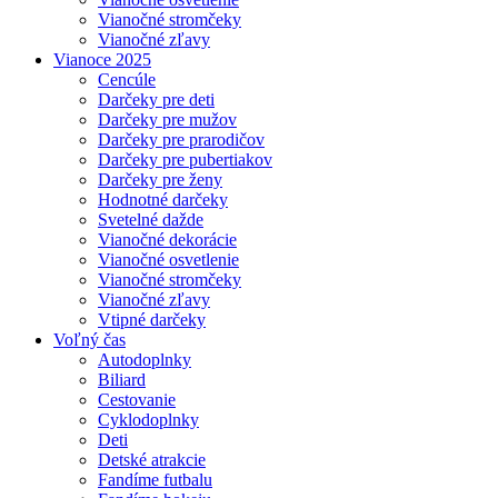
Vianočné stromčeky
Vianočné zľavy
Vianoce 2025
Cencúle
Darčeky pre deti
Darčeky pre mužov
Darčeky pre prarodičov
Darčeky pre pubertiakov
Darčeky pre ženy
Hodnotné darčeky
Svetelné dažde
Vianočné dekorácie
Vianočné osvetlenie
Vianočné stromčeky
Vianočné zľavy
Vtipné darčeky
Voľný čas
Autodoplnky
Biliard
Cestovanie
Cyklodoplnky
Deti
Detské atrakcie
Fandíme futbalu