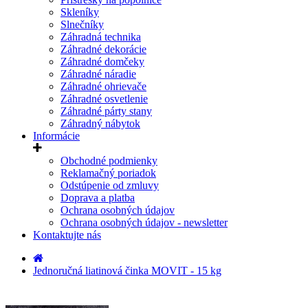
Skleníky
Slnečníky
Záhradná technika
Záhradné dekorácie
Záhradné domčeky
Záhradné náradie
Záhradné ohrievače
Záhradné osvetlenie
Záhradné párty stany
Záhradný nábytok
Informácie
Obchodné podmienky
Reklamačný poriadok
Odstúpenie od zmluvy
Doprava a platba
Ochrana osobných údajov
Ochrana osobných údajov - newsletter
Kontaktujte nás
Jednoručná liatinová činka MOVIT - 15 kg