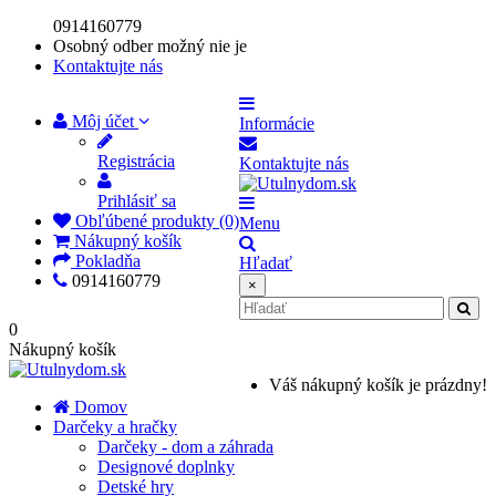
0914160779
Osobný odber možný nie je
Kontaktujte nás
Môj účet
Informácie
Registrácia
Kontaktujte nás
Prihlásiť sa
Obľúbené produkty (0)
Menu
Nákupný košík
Pokladňa
Hľadať
0914160779
×
0
Nákupný košík
Váš nákupný košík je prázdny!
Domov
Darčeky a hračky
Darčeky - dom a záhrada
Designové doplnky
Detské hry