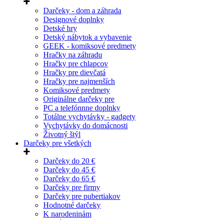
Darčeky - dom a záhrada
Designové doplnky
Detské hry
Detský nábytok a vybavenie
GEEK - komiksové predmety
Hračky na záhradu
Hračky pre chlapcov
Hračky pre dievčatá
Hračky pre najmenších
Komiksové predmety
Originálne darčeky pre
PC a telefónnne doplnky
Totálne vychytávky - gadgety
Vychytávky do domácnosti
Životný štýl
Darčeky pre všetkých
Darčeky do 20 €
Darčeky do 45 €
Darčeky do 65 €
Darčeky pre firmy
Darčeky pre pubertiakov
Hodnotné darčeky
K narodeninám