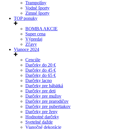
Trampolíny
Vodné športy
Zimné športy
TOP ponuky
BOMBA AKCIE
Super cena
Výpredaj
Zľavy
Vianoce 2024
Cencúle
Darčeky do 20 €
Darčeky do 45 €
Darčeky do 65 €
Darčeky lacno
Darčeky pre bábätká
Darčeky pre deti
Darčeky pre mužov
Darčeky pre prarodičov
Darčeky pre pubertiakov
Darčeky pre ženy
Hodnotné darčeky
Svetelné dažde
Vianočné dekorácie