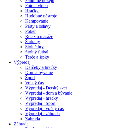
Fandíme hokeju
Foto a video
Hračky
Hudobné nástroje
Kempovanie
Párty a oslavy
Poker
Relax a masáže
Šarkany
Stolné hry
Stolný futbal
Terče a šípky
Výpredaj
Darčeky a hračky
Dom a bývanie
Šport
Voľný čas
Výpredaj - Detský svet
Výpredaj - dom a bývanie
Výpredaj - hračky
Výpredaj - Šport
Výpredaj - voľný čas
Výpredaj - záhrada
Záhrada
Záhrada