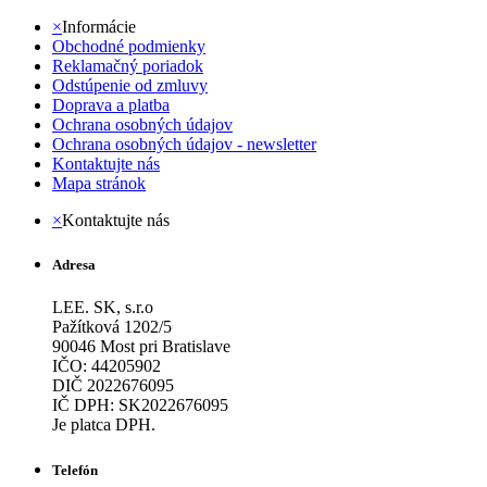
×
Informácie
Obchodné podmienky
Reklamačný poriadok
Odstúpenie od zmluvy
Doprava a platba
Ochrana osobných údajov
Ochrana osobných údajov - newsletter
Kontaktujte nás
Mapa stránok
×
Kontaktujte nás
Adresa
LEE. SK, s.r.o
Pažítková 1202/5
90046 Most pri Bratislave
IČO: 44205902
DIČ 2022676095
IČ DPH: SK2022676095
Je platca DPH.
Telefón