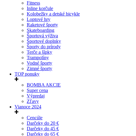
Fitness
Inline korčule
Kolobežky a detské bicykle
Loptové hry
Raketové športy
Skateboarding
Športová výživa
Športové doplnky
Športy do prírody
Terče a šípky
Trampolíny
Vodné športy
Zimné športy
TOP ponuky
BOMBA AKCIE
Super cena
Výpredaj
Zľavy
Vianoce 2024
Cencúle
Darčeky do 20 €
Darčeky do 45 €
Darčeky do 65 €