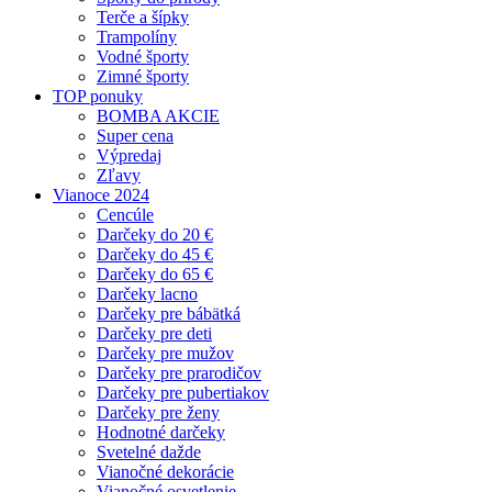
Terče a šípky
Trampolíny
Vodné športy
Zimné športy
TOP ponuky
BOMBA AKCIE
Super cena
Výpredaj
Zľavy
Vianoce 2024
Cencúle
Darčeky do 20 €
Darčeky do 45 €
Darčeky do 65 €
Darčeky lacno
Darčeky pre bábätká
Darčeky pre deti
Darčeky pre mužov
Darčeky pre prarodičov
Darčeky pre pubertiakov
Darčeky pre ženy
Hodnotné darčeky
Svetelné dažde
Vianočné dekorácie
Vianočné osvetlenie