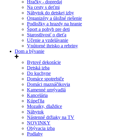
Hračky - dopredaj
Na cesty s deťmi
Nábytok do detskej izby
Organizéry a úložné riešenie
Podložky a hrazdy na hranie
Šport a pohyb pre deti
Starostlivosť o dieťa
Učenie a vzdelávanie
Vnútorné ihrisko a rebriny
Dom a bývanie
Bytové dekorácie
Detská izba
Do kuchyne
Domáce spotrebiče
Domáci maznáčikovia
Kamenné umývadlá
Kancelária
Kúpeľňa
Mozaiky, dlaždice
Nábytok
Nástenné držiaky na TV
NOVINKY
Obývacia izba
Podlahy