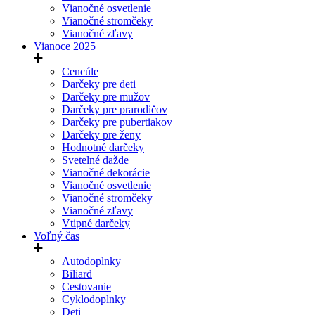
Vianočné osvetlenie
Vianočné stromčeky
Vianočné zľavy
Vianoce 2025
Cencúle
Darčeky pre deti
Darčeky pre mužov
Darčeky pre prarodičov
Darčeky pre pubertiakov
Darčeky pre ženy
Hodnotné darčeky
Svetelné dažde
Vianočné dekorácie
Vianočné osvetlenie
Vianočné stromčeky
Vianočné zľavy
Vtipné darčeky
Voľný čas
Autodoplnky
Biliard
Cestovanie
Cyklodoplnky
Deti