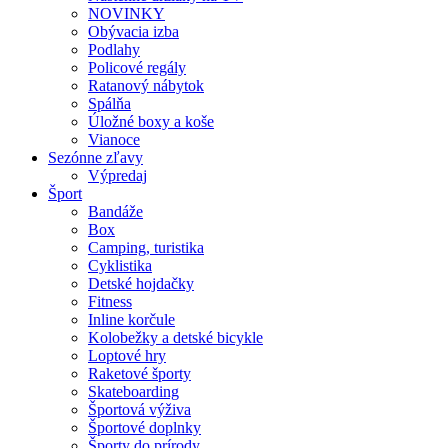
NOVINKY
Obývacia izba
Podlahy
Policové regály
Ratanový nábytok
Spálňa
Úložné boxy a koše
Vianoce
Sezónne zľavy
Výpredaj
Šport
Bandáže
Box
Camping, turistika
Cyklistika
Detské hojdačky
Fitness
Inline korčule
Kolobežky a detské bicykle
Loptové hry
Raketové športy
Skateboarding
Športová výživa
Športové doplnky
Športy do prírody