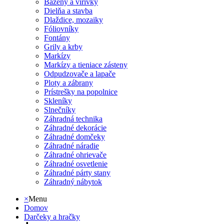
Bazény a vírivky
Dielňa a stavba
Dlaždice, mozaiky
Fóliovníky
Fontány
Grily a krby
Markízy
Markízy a tieniace zásteny
Odpudzovače a lapače
Ploty a zábrany
Prístrešky na popolnice
Skleníky
Slnečníky
Záhradná technika
Záhradné dekorácie
Záhradné domčeky
Záhradné náradie
Záhradné ohrievače
Záhradné osvetlenie
Záhradné párty stany
Záhradný nábytok
×
Menu
Domov
Darčeky a hračky