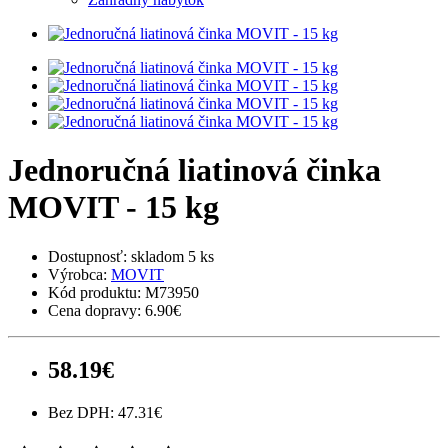
Jednoručná liatinová činka
MOVIT - 15 kg
Dostupnosť:
skladom 5 ks
Výrobca:
MOVIT
Kód produktu:
M73950
Cena dopravy:
6.90€
58.19€
Bez DPH: 47.31€