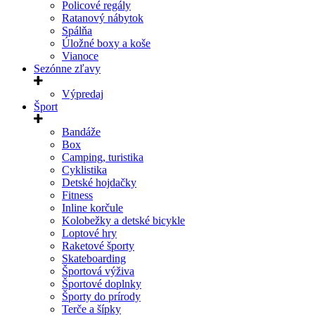
Policové regály
Ratanový nábytok
Spálňa
Úložné boxy a koše
Vianoce
Sezónne zľavy
Výpredaj
Šport
Bandáže
Box
Camping, turistika
Cyklistika
Detské hojdačky
Fitness
Inline korčule
Kolobežky a detské bicykle
Loptové hry
Raketové športy
Skateboarding
Športová výživa
Športové doplnky
Športy do prírody
Terče a šípky