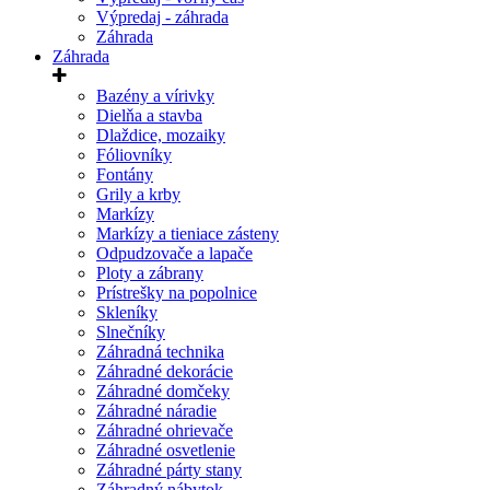
Výpredaj - záhrada
Záhrada
Záhrada
Bazény a vírivky
Dielňa a stavba
Dlaždice, mozaiky
Fóliovníky
Fontány
Grily a krby
Markízy
Markízy a tieniace zásteny
Odpudzovače a lapače
Ploty a zábrany
Prístrešky na popolnice
Skleníky
Slnečníky
Záhradná technika
Záhradné dekorácie
Záhradné domčeky
Záhradné náradie
Záhradné ohrievače
Záhradné osvetlenie
Záhradné párty stany
Záhradný nábytok