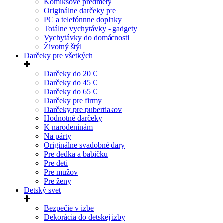
Komiksové predmety
Originálne darčeky pre
PC a telefónnne doplnky
Totálne vychytávky - gadgety
Vychytávky do domácnosti
Životný štýl
Darčeky pre všetkých
Darčeky do 20 €
Darčeky do 45 €
Darčeky do 65 €
Darčeky pre firmy
Darčeky pre pubertiakov
Hodnotné darčeky
K narodeninám
Na párty
Originálne svadobné dary
Pre dedka a babičku
Pre deti
Pre mužov
Pre ženy
Detský svet
Bezpečie v izbe
Dekorácia do detskej izby