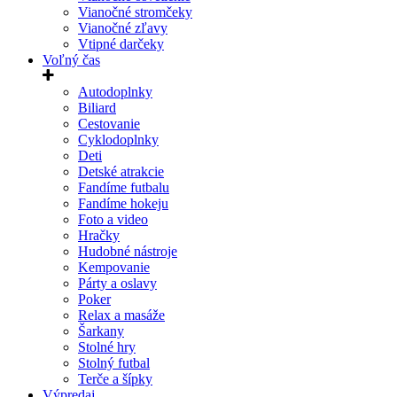
Vianočné stromčeky
Vianočné zľavy
Vtipné darčeky
Voľný čas
Autodoplnky
Biliard
Cestovanie
Cyklodoplnky
Deti
Detské atrakcie
Fandíme futbalu
Fandíme hokeju
Foto a video
Hračky
Hudobné nástroje
Kempovanie
Párty a oslavy
Poker
Relax a masáže
Šarkany
Stolné hry
Stolný futbal
Terče a šípky
Výpredaj