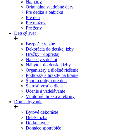
Na párty
Originálne svadobné dary
Pre dedka a babičku
Pre deti
Pre mužov
Pre ženy
Detský svet
Bezpečie v izbe
Dekorácia do detskej izby
Hračky - dopredaj
Na cesty s deťmi
Nábytok do detskej izby
Organizéry a úložné riešenie
Podložky a hrazdy na hranie
Šport a pohyb pre deti
Starostlivosť o dieťa
Učenie a vzdelávanie
Vnútorné ihrisko a rebriny
Dom a bývanie
Bytové dekorácie
Detská izba
Do kuchyne
Domáce spotrebiče