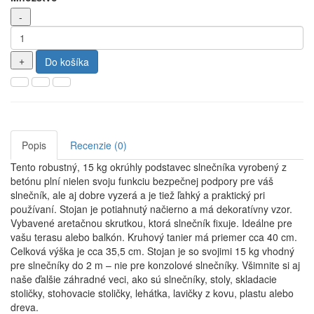
Do košíka
Popis
Recenzie (0)
Tento robustný, 15 kg okrúhly podstavec slnečníka vyrobený z
betónu plní nielen svoju funkciu bezpečnej podpory pre váš
slnečník, ale aj dobre vyzerá a je tiež ľahký a praktický pri
používaní. Stojan je potiahnutý načierno a má dekoratívny vzor.
Vybavené aretačnou skrutkou, ktorá slnečník fixuje. Ideálne pre
vašu terasu alebo balkón. Kruhový tanier má priemer cca 40 cm.
Celková výška je cca 35,5 cm. Stojan je so svojimi 15 kg vhodný
pre slnečníky do 2 m – nie pre konzolové slnečníky. Všimnite si aj
naše ďalšie záhradné veci, ako sú slnečníky, stoly, skladacie
stoličky, stohovacie stoličky, lehátka, lavičky z kovu, plastu alebo
dreva.