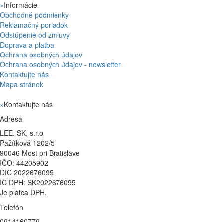
×
Informácie
Obchodné podmienky
Reklamačný poriadok
Odstúpenie od zmluvy
Doprava a platba
Ochrana osobných údajov
Ochrana osobných údajov - newsletter
Kontaktujte nás
Mapa stránok
×
Kontaktujte nás
Adresa
LEE. SK, s.r.o
Pažítková 1202/5
90046 Most pri Bratislave
IČO: 44205902
DIČ 2022676095
IČ DPH: SK2022676095
Je platca DPH.
Telefón
0914160779