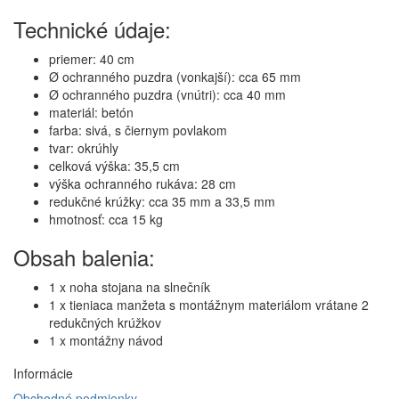
Technické údaje:
priemer: 40 cm
Ø ochranného puzdra (vonkajší): cca 65 mm
Ø ochranného puzdra (vnútri): cca 40 mm
materiál: betón
farba: sivá, s čiernym povlakom
tvar: okrúhly
celková výška: 35,5 cm
výška ochranného rukáva: 28 cm
redukčné krúžky: cca 35 mm a 33,5 mm
hmotnosť: cca 15 kg
Obsah balenia:
1 x noha stojana na slnečník
1 x tieniaca manžeta s montážnym materiálom vrátane 2
redukčných krúžkov
1 x montážny návod
Informácie
Obchodné podmienky