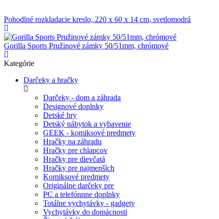
Pohodlné rozkladacie kreslo, 220 x 60 x 14 cm, svetlomodrá
Gorilla Sports Pružinové zámky 50/51mm, chrómové
Kategórie
Darčeky a hračky
Darčeky - dom a záhrada
Designové doplnky
Detské hry
Detský nábytok a vybavenie
GEEK - komiksové predmety
Hračky na záhradu
Hračky pre chlapcov
Hračky pre dievčatá
Hračky pre najmenších
Komiksové predmety
Originálne darčeky pre
PC a telefónnne doplnky
Totálne vychytávky - gadgety
Vychytávky do domácnosti