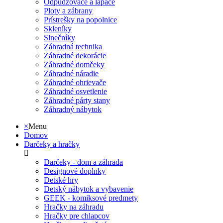
Odpudzovače a lapače
Ploty a zábrany
Prístrešky na popolnice
Skleníky
Slnečníky
Záhradná technika
Záhradné dekorácie
Záhradné domčeky
Záhradné náradie
Záhradné ohrievače
Záhradné osvetlenie
Záhradné párty stany
Záhradný nábytok
×
Menu
Domov
Darčeky a hračky
Darčeky - dom a záhrada
Designové doplnky
Detské hry
Detský nábytok a vybavenie
GEEK - komiksové predmety
Hračky na záhradu
Hračky pre chlapcov