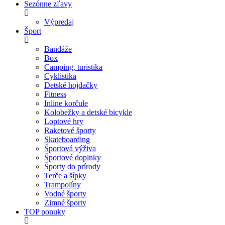
Sezónne zľavy
Výpredaj
Šport
Bandáže
Box
Camping, turistika
Cyklistika
Detské hojdačky
Fitness
Inline korčule
Kolobežky a detské bicykle
Loptové hry
Raketové športy
Skateboarding
Športová výživa
Športové doplnky
Športy do prírody
Terče a šípky
Trampolíny
Vodné športy
Zimné športy
TOP ponuky