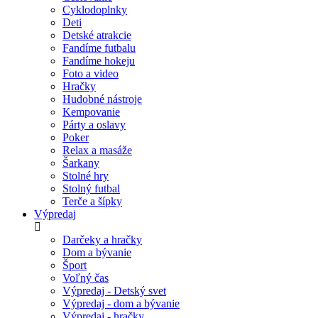
Cyklodoplnky
Deti
Detské atrakcie
Fandíme futbalu
Fandíme hokeju
Foto a video
Hračky
Hudobné nástroje
Kempovanie
Párty a oslavy
Poker
Relax a masáže
Šarkany
Stolné hry
Stolný futbal
Terče a šípky
Výpredaj
Darčeky a hračky
Dom a bývanie
Šport
Voľný čas
Výpredaj - Detský svet
Výpredaj - dom a bývanie
Výpredaj - hračky