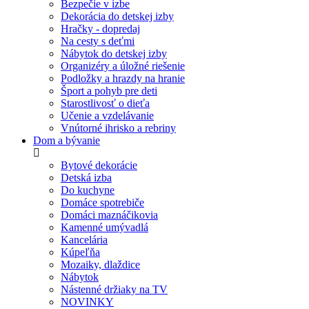
Bezpečie v izbe
Dekorácia do detskej izby
Hračky - dopredaj
Na cesty s deťmi
Nábytok do detskej izby
Organizéry a úložné riešenie
Podložky a hrazdy na hranie
Šport a pohyb pre deti
Starostlivosť o dieťa
Učenie a vzdelávanie
Vnútorné ihrisko a rebriny
Dom a bývanie
Bytové dekorácie
Detská izba
Do kuchyne
Domáce spotrebiče
Domáci maznáčikovia
Kamenné umývadlá
Kancelária
Kúpeľňa
Mozaiky, dlaždice
Nábytok
Nástenné držiaky na TV
NOVINKY