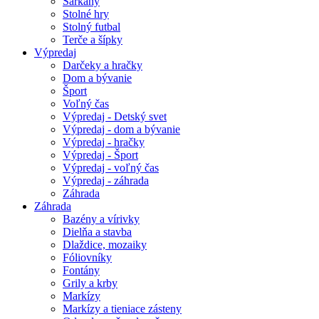
Šarkany
Stolné hry
Stolný futbal
Terče a šípky
Výpredaj
Darčeky a hračky
Dom a bývanie
Šport
Voľný čas
Výpredaj - Detský svet
Výpredaj - dom a bývanie
Výpredaj - hračky
Výpredaj - Šport
Výpredaj - voľný čas
Výpredaj - záhrada
Záhrada
Záhrada
Bazény a vírivky
Dielňa a stavba
Dlaždice, mozaiky
Fóliovníky
Fontány
Grily a krby
Markízy
Markízy a tieniace zásteny