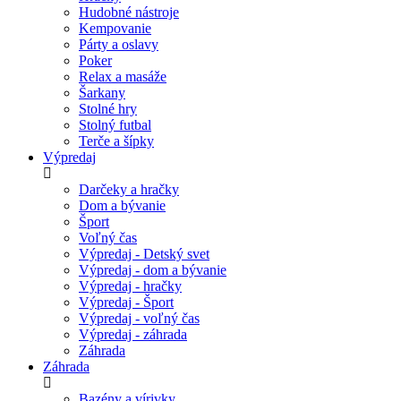
Hudobné nástroje
Kempovanie
Párty a oslavy
Poker
Relax a masáže
Šarkany
Stolné hry
Stolný futbal
Terče a šípky
Výpredaj
Darčeky a hračky
Dom a bývanie
Šport
Voľný čas
Výpredaj - Detský svet
Výpredaj - dom a bývanie
Výpredaj - hračky
Výpredaj - Šport
Výpredaj - voľný čas
Výpredaj - záhrada
Záhrada
Záhrada
Bazény a vírivky