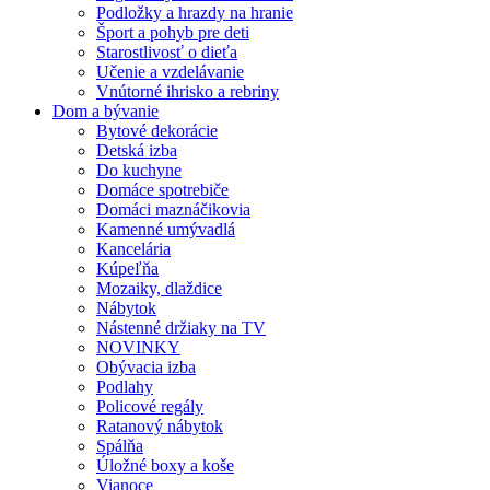
Podložky a hrazdy na hranie
Šport a pohyb pre deti
Starostlivosť o dieťa
Učenie a vzdelávanie
Vnútorné ihrisko a rebriny
Dom a bývanie
Bytové dekorácie
Detská izba
Do kuchyne
Domáce spotrebiče
Domáci maznáčikovia
Kamenné umývadlá
Kancelária
Kúpeľňa
Mozaiky, dlaždice
Nábytok
Nástenné držiaky na TV
NOVINKY
Obývacia izba
Podlahy
Policové regály
Ratanový nábytok
Spálňa
Úložné boxy a koše
Vianoce