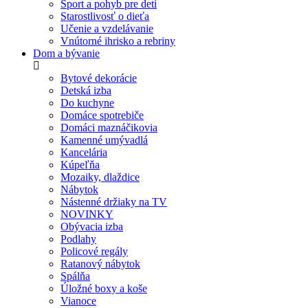
Šport a pohyb pre deti
Starostlivosť o dieťa
Učenie a vzdelávanie
Vnútorné ihrisko a rebriny
Dom a bývanie
Bytové dekorácie
Detská izba
Do kuchyne
Domáce spotrebiče
Domáci maznáčikovia
Kamenné umývadlá
Kancelária
Kúpeľňa
Mozaiky, dlaždice
Nábytok
Nástenné držiaky na TV
NOVINKY
Obývacia izba
Podlahy
Policové regály
Ratanový nábytok
Spálňa
Úložné boxy a koše
Vianoce