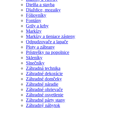
Dielňa a stavba
Dlaždice, mozaiky
Fóliovníky
Fontány
Grily a krby
Markízy
Markízy a tieniace zásteny
Odpudzovače a lapače
Ploty a zábrany
Prístrešky na popolnice
Skleníky
Slnečníky
Záhradná technika
Záhradné dekorácie
Záhradné domčeky
Záhradné náradie
Záhradné ohrievače
Záhradné osvetlenie
Záhradné párty stany
Záhradný nábytok