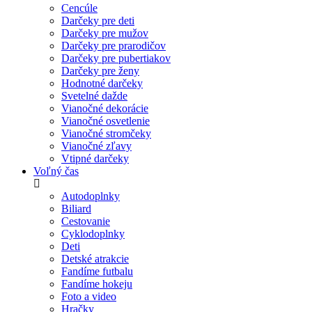
Cencúle
Darčeky pre deti
Darčeky pre mužov
Darčeky pre prarodičov
Darčeky pre pubertiakov
Darčeky pre ženy
Hodnotné darčeky
Svetelné dažde
Vianočné dekorácie
Vianočné osvetlenie
Vianočné stromčeky
Vianočné zľavy
Vtipné darčeky
Voľný čas
Autodoplnky
Biliard
Cestovanie
Cyklodoplnky
Deti
Detské atrakcie
Fandíme futbalu
Fandíme hokeju
Foto a video
Hračky