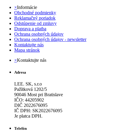
×
Informácie
Obchodné podmienky
Reklamačný poriadok
Odstúpenie od zmluvy
Doprava a platba
Ochrana osobných údajov
Ochrana osobných údajov - newsletter
Kontaktujte nás
Mapa stránok
×
Kontaktujte nás
Adresa
LEE. SK, s.r.o
Pažítková 1202/5
90046 Most pri Bratislave
IČO: 44205902
DIČ 2022676095
IČ DPH: SK2022676095
Je platca DPH.
Telefón