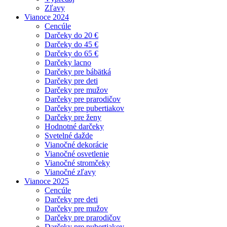
Zľavy
Vianoce 2024
Cencúle
Darčeky do 20 €
Darčeky do 45 €
Darčeky do 65 €
Darčeky lacno
Darčeky pre bábätká
Darčeky pre deti
Darčeky pre mužov
Darčeky pre prarodičov
Darčeky pre pubertiakov
Darčeky pre ženy
Hodnotné darčeky
Svetelné dažde
Vianočné dekorácie
Vianočné osvetlenie
Vianočné stromčeky
Vianočné zľavy
Vianoce 2025
Cencúle
Darčeky pre deti
Darčeky pre mužov
Darčeky pre prarodičov
Darčeky pre pubertiakov