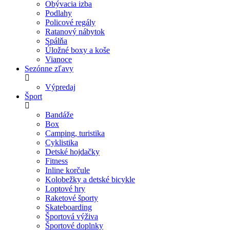
Obývacia izba
Podlahy
Policové regály
Ratanový nábytok
Spálňa
Úložné boxy a koše
Vianoce
Sezónne zľavy
Výpredaj
Šport
Bandáže
Box
Camping, turistika
Cyklistika
Detské hojdačky
Fitness
Inline korčule
Kolobežky a detské bicykle
Loptové hry
Raketové športy
Skateboarding
Športová výživa
Športové doplnky