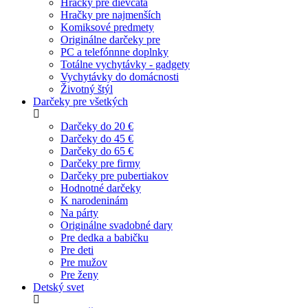
Hračky pre dievčatá
Hračky pre najmenších
Komiksové predmety
Originálne darčeky pre
PC a telefónnne doplnky
Totálne vychytávky - gadgety
Vychytávky do domácnosti
Životný štýl
Darčeky pre všetkých
Darčeky do 20 €
Darčeky do 45 €
Darčeky do 65 €
Darčeky pre firmy
Darčeky pre pubertiakov
Hodnotné darčeky
K narodeninám
Na párty
Originálne svadobné dary
Pre dedka a babičku
Pre deti
Pre mužov
Pre ženy
Detský svet