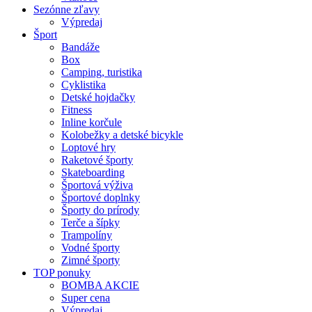
Sezónne zľavy
Výpredaj
Šport
Bandáže
Box
Camping, turistika
Cyklistika
Detské hojdačky
Fitness
Inline korčule
Kolobežky a detské bicykle
Loptové hry
Raketové športy
Skateboarding
Športová výživa
Športové doplnky
Športy do prírody
Terče a šípky
Trampolíny
Vodné športy
Zimné športy
TOP ponuky
BOMBA AKCIE
Super cena
Výpredaj