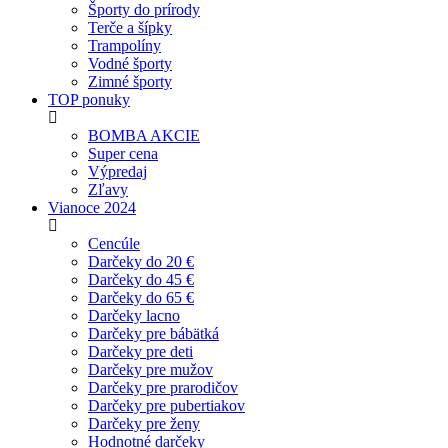
Športy do prírody
Terče a šípky
Trampolíny
Vodné športy
Zimné športy
TOP ponuky
BOMBA AKCIE
Super cena
Výpredaj
Zľavy
Vianoce 2024
Cencúle
Darčeky do 20 €
Darčeky do 45 €
Darčeky do 65 €
Darčeky lacno
Darčeky pre bábätká
Darčeky pre deti
Darčeky pre mužov
Darčeky pre prarodičov
Darčeky pre pubertiakov
Darčeky pre ženy
Hodnotné darčeky