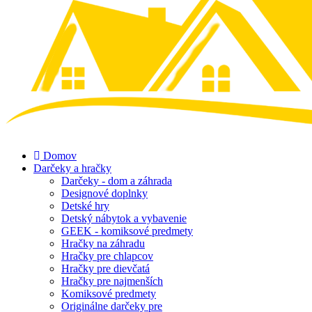
Domov
Darčeky a hračky
Darčeky - dom a záhrada
Designové doplnky
Detské hry
Detský nábytok a vybavenie
GEEK - komiksové predmety
Hračky na záhradu
Hračky pre chlapcov
Hračky pre dievčatá
Hračky pre najmenších
Komiksové predmety
Originálne darčeky pre