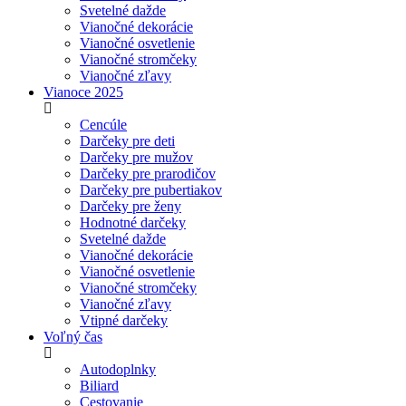
Svetelné dažde
Vianočné dekorácie
Vianočné osvetlenie
Vianočné stromčeky
Vianočné zľavy
Vianoce 2025
Cencúle
Darčeky pre deti
Darčeky pre mužov
Darčeky pre prarodičov
Darčeky pre pubertiakov
Darčeky pre ženy
Hodnotné darčeky
Svetelné dažde
Vianočné dekorácie
Vianočné osvetlenie
Vianočné stromčeky
Vianočné zľavy
Vtipné darčeky
Voľný čas
Autodoplnky
Biliard
Cestovanie