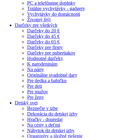
PC a telefónnne doplnky
Totálne vychytávky - gadgety
Vychytávky do domácnosti
Životný štýl
Darčeky pre všetkých
Darčeky do 20 €
Darčeky do 45 €
Darčeky do 65 €
Darčeky pre firmy
Darčeky pre pubertiakov
Hodnotné darčeky
K narodeninám
Na párty
Originálne svadobné dary
Pre dedka a babičku
Pre deti
Pre mužov
Pre ženy
Detský svet
Bezpečie v izbe
Dekorácia do detskej izby
Hračky - dopredaj
Na cesty s deťmi
Nábytok do detskej izby
Organizéry a úložné riešenie