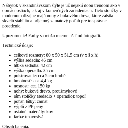
Nábytok v škandinávskom štýle je už nejakú dobu trendom ako v
domácnostiach, tak aj v komerčných zariadeniach. Tieto stoličky v
modernom dizajne majú nohy z bukového dreva, ktoré zaistia
skvelú stabilitu a príjemný zamatový poťah pre to správne
posedenie.
Upozornenie! Farby sa môžu mierne líšiť od fotografií.
Technické údaje:
celkové rozmery: 80 x 50 x 51,5 cm (v x š x h)
výška sedadla: 46 cm
hĺbka sedadla: 42 cm
výška operadla: 35 cm
polstrovanie: cca 5 cm hrubé
hmotnosť: cca 4,4 kg
nosnosť: cca 150 kg
nohy: bukové drevo, protišmykové
rám stoličky (sedadlo + operadlo): topoľ
poťah látky: zamat
výplň z PP peny
ostatné materiály: kov
farba: tmavosivá
Obsah balenia: