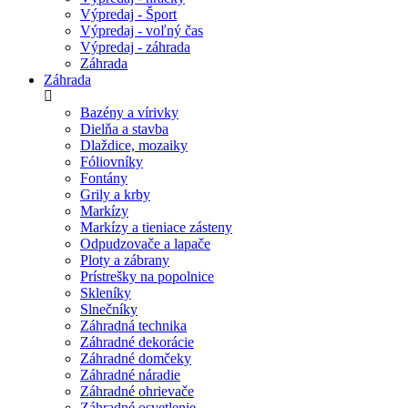
Výpredaj - Šport
Výpredaj - voľný čas
Výpredaj - záhrada
Záhrada
Záhrada
Bazény a vírivky
Dielňa a stavba
Dlaždice, mozaiky
Fóliovníky
Fontány
Grily a krby
Markízy
Markízy a tieniace zásteny
Odpudzovače a lapače
Ploty a zábrany
Prístrešky na popolnice
Skleníky
Slnečníky
Záhradná technika
Záhradné dekorácie
Záhradné domčeky
Záhradné náradie
Záhradné ohrievače
Záhradné osvetlenie