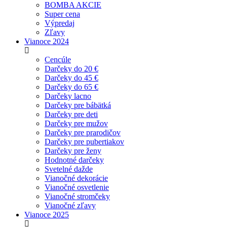
BOMBA AKCIE
Super cena
Výpredaj
Zľavy
Vianoce 2024
Cencúle
Darčeky do 20 €
Darčeky do 45 €
Darčeky do 65 €
Darčeky lacno
Darčeky pre bábätká
Darčeky pre deti
Darčeky pre mužov
Darčeky pre prarodičov
Darčeky pre pubertiakov
Darčeky pre ženy
Hodnotné darčeky
Svetelné dažde
Vianočné dekorácie
Vianočné osvetlenie
Vianočné stromčeky
Vianočné zľavy
Vianoce 2025