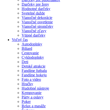
Darčeky pre ženy
Hodnotné darčeky
Svetelné dažde
Vianočné dekorácie
Vianočné osvetlenie
Vianočné stromčeky
Vianočné zľavy
Vtipné darčeky
Voľný čas
Autodoplnky
Biliard
Cestovanie
Cyklodoplnky
Deti
Detské atrakcie
Fandíme futbalu
Fandíme hokeju
Foto a video
Hračky
Hudobné nástroje
Kempovanie
Párty a oslavy
Poker
Relax a masáže