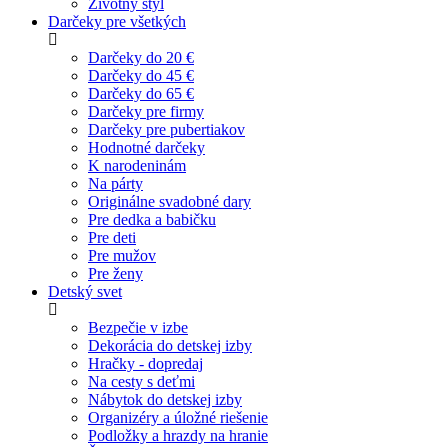
Životný štýl
Darčeky pre všetkých
Darčeky do 20 €
Darčeky do 45 €
Darčeky do 65 €
Darčeky pre firmy
Darčeky pre pubertiakov
Hodnotné darčeky
K narodeninám
Na párty
Originálne svadobné dary
Pre dedka a babičku
Pre deti
Pre mužov
Pre ženy
Detský svet
Bezpečie v izbe
Dekorácia do detskej izby
Hračky - dopredaj
Na cesty s deťmi
Nábytok do detskej izby
Organizéry a úložné riešenie
Podložky a hrazdy na hranie