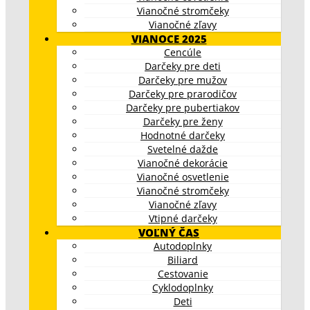
Vianočné stromčeky
Vianočné zľavy
VIANOCE 2025
Cencúle
Darčeky pre deti
Darčeky pre mužov
Darčeky pre prarodičov
Darčeky pre pubertiakov
Darčeky pre ženy
Hodnotné darčeky
Svetelné dažde
Vianočné dekorácie
Vianočné osvetlenie
Vianočné stromčeky
Vianočné zľavy
Vtipné darčeky
VOĽNÝ ČAS
Autodoplnky
Biliard
Cestovanie
Cyklodoplnky
Deti