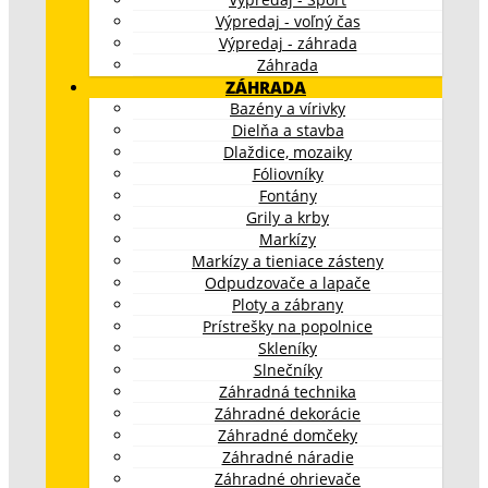
Výpredaj - voľný čas
Výpredaj - záhrada
Záhrada
ZÁHRADA
Bazény a vírivky
Dielňa a stavba
Dlaždice, mozaiky
Fóliovníky
Fontány
Grily a krby
Markízy
Markízy a tieniace zásteny
Odpudzovače a lapače
Ploty a zábrany
Prístrešky na popolnice
Skleníky
Slnečníky
Záhradná technika
Záhradné dekorácie
Záhradné domčeky
Záhradné náradie
Záhradné ohrievače