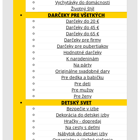
Vychytávky do domácnosti
Životný štýl
DARČEKY PRE VŠETKÝCH
Darčeky do 20 €
Darčeky do 45 €
Darčeky do 65 €
Darčeky pre firmy
Darčeky pre pubertiakov
Hodnotné darčeky
K narodeninám
Na párty
Originálne svadobné dary
Pre dedka a babičku
Pre deti
Pre mužov
Pre ženy
DETSKÝ SVET
Bezpečie v izbe
Dekorácia do detskej izby
Hračky - dopredaj
Na cesty s deťmi
Nábytok do detskej izby
Organizéry a úložné riešenie