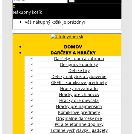
0
Nákupný košík
Váš nákupný košík je prázdny!
DOMOV
DARČEKY A HRAČKY
Darčeky - dom a záhrada
Designové doplnky
Detské hry
Detský nábytok a vybavenie
GEEK - komiksové predmety
Hračky na záhradu
Hračky pre chlapcov
Hračky pre dievčatá
Hračky pre najmenších
Komiksové predmety
Originálne darčeky pre
PC a telefónnne doplnky
Totálne vychytávky - gadgety