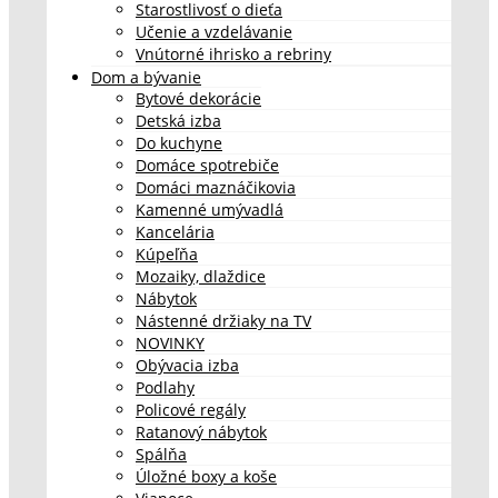
Starostlivosť o dieťa
Učenie a vzdelávanie
Vnútorné ihrisko a rebriny
Dom a bývanie
Bytové dekorácie
Detská izba
Do kuchyne
Domáce spotrebiče
Domáci maznáčikovia
Kamenné umývadlá
Kancelária
Kúpeľňa
Mozaiky, dlaždice
Nábytok
Nástenné držiaky na TV
NOVINKY
Obývacia izba
Podlahy
Policové regály
Ratanový nábytok
Spálňa
Úložné boxy a koše