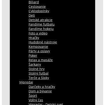
Biliard
Cestovanie
Cyklodoplnky
Deti
Detské atrakcie
Fandíme futbalu
Fandíme hokeju
Foto a video
Hračky
Hudobné nástroje
Kempovanie
Párty a oslavy
Poker
Relax a masáže
Šarkany
Stolné hry
Stolný futbal
Terče a šípky
Výpredaj
Darčeky a hračky
Dom a bývanie
Šport
Voľný čas
Výpredaj - Detský svet