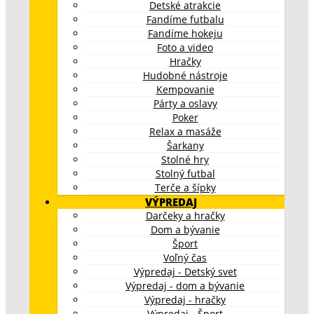
Detské atrakcie
Fandíme futbalu
Fandíme hokeju
Foto a video
Hračky
Hudobné nástroje
Kempovanie
Párty a oslavy
Poker
Relax a masáže
Šarkany
Stolné hry
Stolný futbal
Terče a šípky
VÝPREDAJ
Darčeky a hračky
Dom a bývanie
Šport
Voľný čas
Výpredaj - Detský svet
Výpredaj - dom a bývanie
Výpredaj - hračky
Výpredaj - Šport