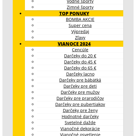
Vodné športy
Zimné športy
TOP PONUKY
BOMBA AKCIE
Super cena
Výpredaj
Zľavy
VIANOCE 2024
Cencúle
Darčeky do 20 €
Darčeky do 45 €
Darčeky do 65 €
Darčeky lacno
Darčeky pre bábätká
Darčeky pre deti
Darčeky pre mužov
Darčeky pre prarodičov
Darčeky pre pubertiakov
Darčeky pre ženy
Hodnotné darčeky
Svetelné dažde
Vianočné dekorácie
Vianočné osvetlenie