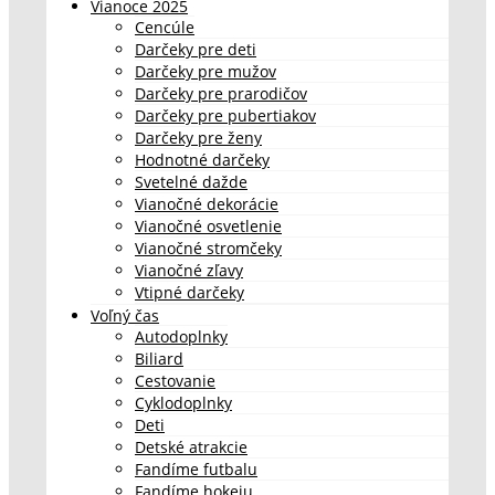
Vianoce 2025
Cencúle
Darčeky pre deti
Darčeky pre mužov
Darčeky pre prarodičov
Darčeky pre pubertiakov
Darčeky pre ženy
Hodnotné darčeky
Svetelné dažde
Vianočné dekorácie
Vianočné osvetlenie
Vianočné stromčeky
Vianočné zľavy
Vtipné darčeky
Voľný čas
Autodoplnky
Biliard
Cestovanie
Cyklodoplnky
Deti
Detské atrakcie
Fandíme futbalu
Fandíme hokeju