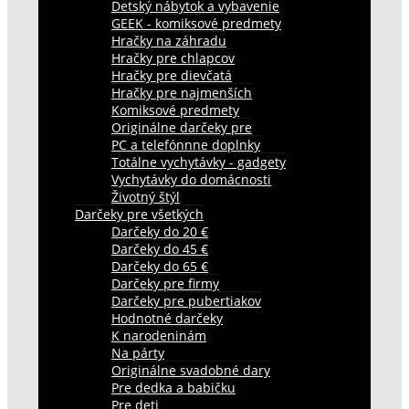
Detský nábytok a vybavenie
GEEK - komiksové predmety
Hračky na záhradu
Hračky pre chlapcov
Hračky pre dievčatá
Hračky pre najmenších
Komiksové predmety
Originálne darčeky pre
PC a telefónnne doplnky
Totálne vychytávky - gadgety
Vychytávky do domácnosti
Životný štýl
Darčeky pre všetkých
Darčeky do 20 €
Darčeky do 45 €
Darčeky do 65 €
Darčeky pre firmy
Darčeky pre pubertiakov
Hodnotné darčeky
K narodeninám
Na párty
Originálne svadobné dary
Pre dedka a babičku
Pre deti