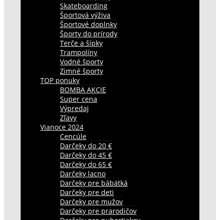
Skateboarding
Športová výživa
Športové doplnky
Športy do prírody
Terče a šípky
Trampolíny
Vodné športy
Zimné športy
TOP ponuky
BOMBA AKCIE
Super cena
Výpredaj
Zľavy
Vianoce 2024
Cencúle
Darčeky do 20 €
Darčeky do 45 €
Darčeky do 65 €
Darčeky lacno
Darčeky pre bábätká
Darčeky pre deti
Darčeky pre mužov
Darčeky pre prarodičov