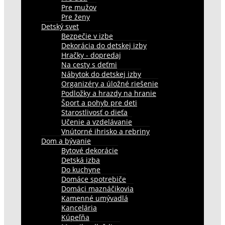
Pre mužov
Pre ženy
Detský svet
Bezpečie v izbe
Dekorácia do detskej izby
Hračky - dopredaj
Na cesty s deťmi
Nábytok do detskej izby
Organizéry a úložné riešenie
Podložky a hrazdy na hranie
Šport a pohyb pre deti
Starostlivosť o dieťa
Učenie a vzdelávanie
Vnútorné ihrisko a rebriny
Dom a bývanie
Bytové dekorácie
Detská izba
Do kuchyne
Domáce spotrebiče
Domáci maznáčikovia
Kamenné umývadlá
Kancelária
Kúpeľňa