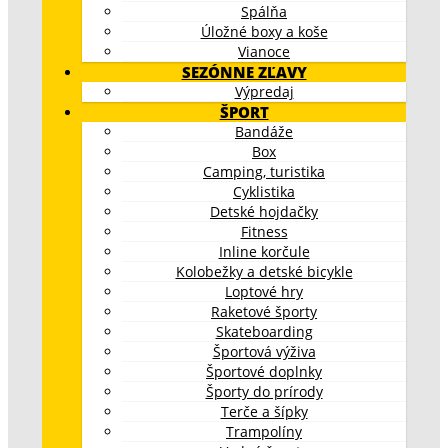
Spálňa
Úložné boxy a koše
Vianoce
SEZÓNNE ZĽAVY
Výpredaj
ŠPORT
Bandáže
Box
Camping, turistika
Cyklistika
Detské hojdačky
Fitness
Inline korčule
Kolobežky a detské bicykle
Loptové hry
Raketové športy
Skateboarding
Športová výživa
Športové doplnky
Športy do prírody
Terče a šípky
Trampolíny