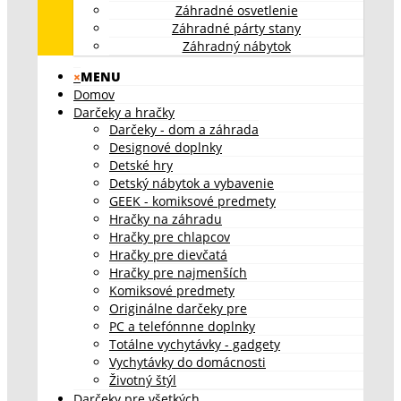
Záhradné osvetlenie
Záhradné párty stany
Záhradný nábytok
×
MENU
Domov
Darčeky a hračky
Darčeky - dom a záhrada
Designové doplnky
Detské hry
Detský nábytok a vybavenie
GEEK - komiksové predmety
Hračky na záhradu
Hračky pre chlapcov
Hračky pre dievčatá
Hračky pre najmenších
Komiksové predmety
Originálne darčeky pre
PC a telefónnne doplnky
Totálne vychytávky - gadgety
Vychytávky do domácnosti
Životný štýl
Darčeky pre všetkých