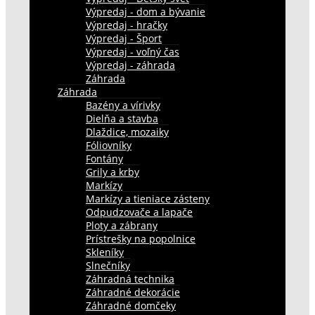
Výpredaj - dom a bývanie
Výpredaj - hračky
Výpredaj - Šport
Výpredaj - voľný čas
Výpredaj - záhrada
Záhrada
Záhrada
Bazény a vírivky
Dielňa a stavba
Dlaždice, mozaiky
Fóliovníky
Fontány
Grily a krby
Markízy
Markízy a tieniace zásteny
Odpudzovače a lapače
Ploty a zábrany
Prístrešky na popolnice
Skleníky
Slnečníky
Záhradná technika
Záhradné dekorácie
Záhradné domčeky