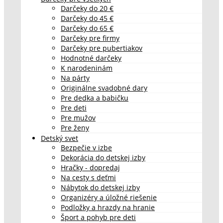
Darčeky do 20 €
Darčeky do 45 €
Darčeky do 65 €
Darčeky pre firmy
Darčeky pre pubertiakov
Hodnotné darčeky
K narodeninám
Na párty
Originálne svadobné dary
Pre dedka a babičku
Pre deti
Pre mužov
Pre ženy
Detský svet
Bezpečie v izbe
Dekorácia do detskej izby
Hračky - dopredaj
Na cesty s deťmi
Nábytok do detskej izby
Organizéry a úložné riešenie
Podložky a hrazdy na hranie
Šport a pohyb pre deti