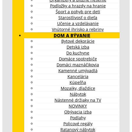
Podložky a hrazdy na hranie
Šport a pohyb pre deti
Starostlivosť o dieťa
Učenie a vzdelávanie
Vnútorné ihrisko a rebriny
DOM A BÝVANIE
Bytové dekorácie
Detská izba
Do kuchyne
Domáce spotrebiče
Domáci maznáčikovia
Kamenné umývadlá
Kancelária
Kúpeľňa
Mozaiky, dlaždice
Nábytok
Nástenné držiaky na TV
NOVINKY
Obývacia izba
Podlahy
Policové regály
Ratanový nábytok