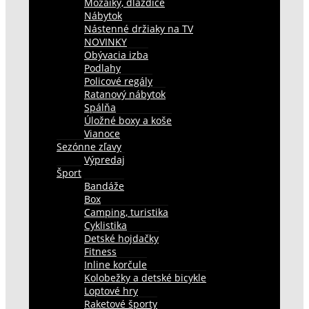
Mozaiky, dlaždice
Nábytok
Nástenné držiaky na TV
NOVINKY
Obývacia izba
Podlahy
Policové regály
Ratanový nábytok
Spálňa
Úložné boxy a koše
Vianoce
Sezónne zľavy
Výpredaj
Šport
Bandáže
Box
Camping, turistika
Cyklistika
Detské hojdačky
Fitness
Inline korčule
Kolobežky a detské bicykle
Loptové hry
Raketové športy