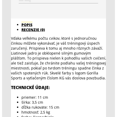
POPIS
RECENZIE (0)
Vďaka veľkému počtu cvikov, ktoré s jednoručnou
činkou môžete vykonávať, je váš tréningový úspech
zaručený. Prispieva k tomu aj mnoho rôznych závaží.
Liatinové jadro je obklopené silným gumovým
plášťom. To prispieva nielen k pohodliu vašich cvičení,
ale tiež zaisťuje, že chránite podlahu vašej tréningovej
miestnosti, pokiaľ po tvrdom tréningu spadne činka z
vašich spotených rúk. Skvelé farby s logom Gorilla
Sports a vytlačeným číslom KG vás doslova povzbudia.
TECHNICKÉ ÚDAJE:
priemer: 11 cm
šírka: 3,5 cm
dĺžka rukoväte: 15 cm
hmotnosť: 2,5 kg