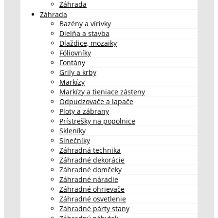
Záhrada
Záhrada
Bazény a vírivky
Dielňa a stavba
Dlaždice, mozaiky
Fóliovníky
Fontány
Grily a krby
Markízy
Markízy a tieniace zásteny
Odpudzovače a lapače
Ploty a zábrany
Prístrešky na popolnice
Skleníky
Slnečníky
Záhradná technika
Záhradné dekorácie
Záhradné domčeky
Záhradné náradie
Záhradné ohrievače
Záhradné osvetlenie
Záhradné párty stany