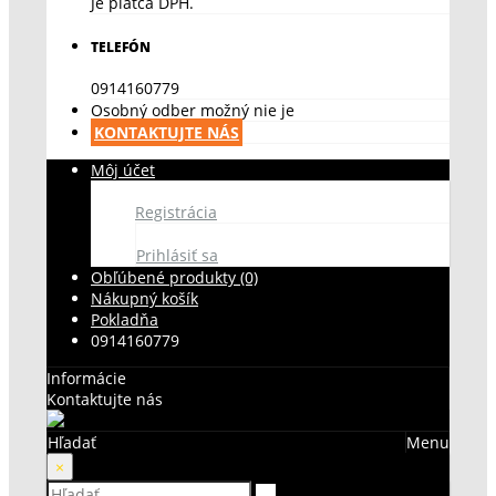
Je platca DPH.
TELEFÓN
0914160779
Osobný odber možný nie je
KONTAKTUJTE NÁS
Môj účet
Registrácia
Prihlásiť sa
Obľúbené produkty (0)
Nákupný košík
Pokladňa
0914160779
Informácie
Kontaktujte nás
Hľadať
Menu
×