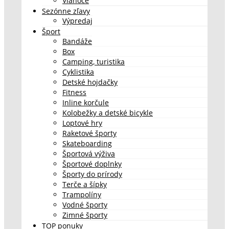
Vianoce
Sezónne zľavy
Výpredaj
Šport
Bandáže
Box
Camping, turistika
Cyklistika
Detské hojdačky
Fitness
Inline korčule
Kolobežky a detské bicykle
Loptové hry
Raketové športy
Skateboarding
Športová výživa
Športové doplnky
Športy do prírody
Terče a šípky
Trampolíny
Vodné športy
Zimné športy
TOP ponuky