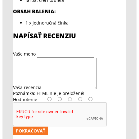
farba: čierno/biela
OBSAH BALENIA:
1 x jednoručná činka
NAPÍSAŤ RECENZIU
Vaše meno
Vaša recenzia
Poznámka:
HTML nie je preložené!
Hodnotenie
POKRAČOVAŤ