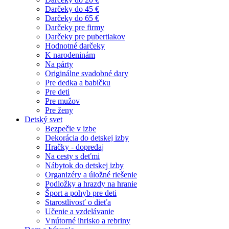
Darčeky do 45 €
Darčeky do 65 €
Darčeky pre firmy
Darčeky pre pubertiakov
Hodnotné darčeky
K narodeninám
Na párty
Originálne svadobné dary
Pre dedka a babičku
Pre deti
Pre mužov
Pre ženy
Detský svet
Bezpečie v izbe
Dekorácia do detskej izby
Hračky - dopredaj
Na cesty s deťmi
Nábytok do detskej izby
Organizéry a úložné riešenie
Podložky a hrazdy na hranie
Šport a pohyb pre deti
Starostlivosť o dieťa
Učenie a vzdelávanie
Vnútorné ihrisko a rebriny