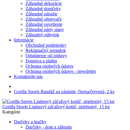
Záhradné dekorácie
Záhradné domčeky
Záhradné náradie
Záhradné ohrievače
Záhradné osvetlenie
Záhradné párty stany
Záhradný nábytok
Informácie
Obchodné podmienky
Reklamačný poriadok
Odstúpenie od zmluvy
Doprava a platba
Ochrana osobných údajov
Ochrana osobných údajov - newsletter
Kontaktujte nás
Gorilla Sports Bandáž na zápästie, čierna/červená, 2 ks
Gorilla Sports Liatinový záťažový kotúč, strieborný, 15 kg
Kategórie
Darčeky a hračky
Darčeky - dom a záhrada