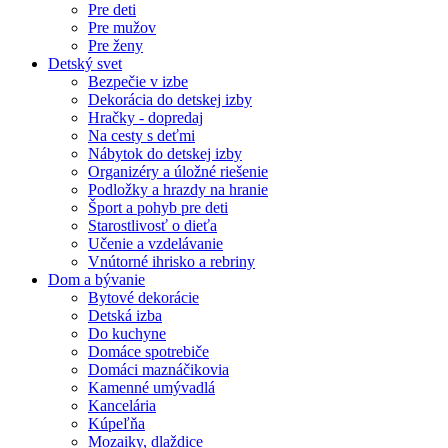
Pre deti
Pre mužov
Pre ženy
Detský svet
Bezpečie v izbe
Dekorácia do detskej izby
Hračky - dopredaj
Na cesty s deťmi
Nábytok do detskej izby
Organizéry a úložné riešenie
Podložky a hrazdy na hranie
Šport a pohyb pre deti
Starostlivosť o dieťa
Učenie a vzdelávanie
Vnútorné ihrisko a rebriny
Dom a bývanie
Bytové dekorácie
Detská izba
Do kuchyne
Domáce spotrebiče
Domáci maznáčikovia
Kamenné umývadlá
Kancelária
Kúpeľňa
Mozaiky, dlaždice