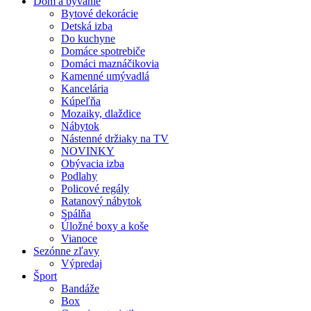
Dom a bývanie
Bytové dekorácie
Detská izba
Do kuchyne
Domáce spotrebiče
Domáci maznáčikovia
Kamenné umývadlá
Kancelária
Kúpeľňa
Mozaiky, dlaždice
Nábytok
Nástenné držiaky na TV
NOVINKY
Obývacia izba
Podlahy
Policové regály
Ratanový nábytok
Spálňa
Úložné boxy a koše
Vianoce
Sezónne zľavy
Výpredaj
Šport
Bandáže
Box