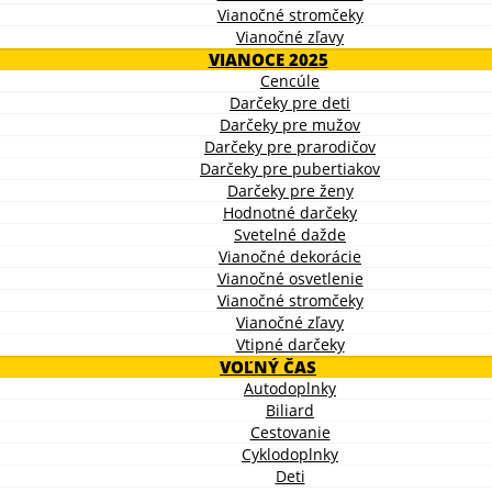
Vianočné stromčeky
Vianočné zľavy
VIANOCE 2025
Cencúle
Darčeky pre deti
Darčeky pre mužov
Darčeky pre prarodičov
Darčeky pre pubertiakov
Darčeky pre ženy
Hodnotné darčeky
Svetelné dažde
Vianočné dekorácie
Vianočné osvetlenie
Vianočné stromčeky
Vianočné zľavy
Vtipné darčeky
VOĽNÝ ČAS
Autodoplnky
Biliard
Cestovanie
Cyklodoplnky
Deti