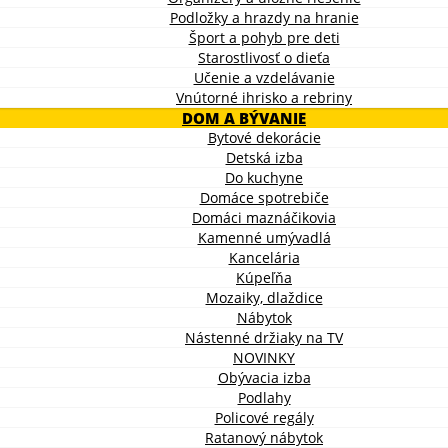
Podložky a hrazdy na hranie
Šport a pohyb pre deti
Starostlivosť o dieťa
Učenie a vzdelávanie
Vnútorné ihrisko a rebriny
DOM A BÝVANIE
Bytové dekorácie
Detská izba
Do kuchyne
Domáce spotrebiče
Domáci maznáčikovia
Kamenné umývadlá
Kancelária
Kúpeľňa
Mozaiky, dlaždice
Nábytok
Nástenné držiaky na TV
NOVINKY
Obývacia izba
Podlahy
Policové regály
Ratanový nábytok