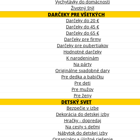
Vychytávky do domácnosti
Životný štýl
DARČEKY PRE VŠETKÝCH
Darčeky do 20 €
Darčeky do 45 €
Darčeky do 65 €
Darčeky pre firmy
Darčeky pre pubertiakov
Hodnotné darčeky
K narodeninám
Na párty
Originálne svadobné dary
Pre dedka a babičku
Pre deti
Pre mužov
Pre ženy
DETSKÝ SVET
Bezpečie v izbe
Dekorácia do detskej izby
Hračky - dopredaj
Na cesty s deťmi
Nábytok do detskej izby
Organizéry a úložné riešenie