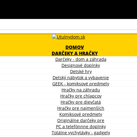
DOMOV
DARČEKY A HRAČKY
Darčeky - dom a záhrada
Designové doplnky
Detské hry
Detský nábytok a vybavenie
GEEK - komiksové predmety
Hračky na záhradu
Hračky pre chlapcov
Hračky pre dievčatá
Hračky pre najmenších
Komiksové predmety
Originálne darčeky pre
PC a telefónnne doplnky
Totálne vychytávky - gadgety