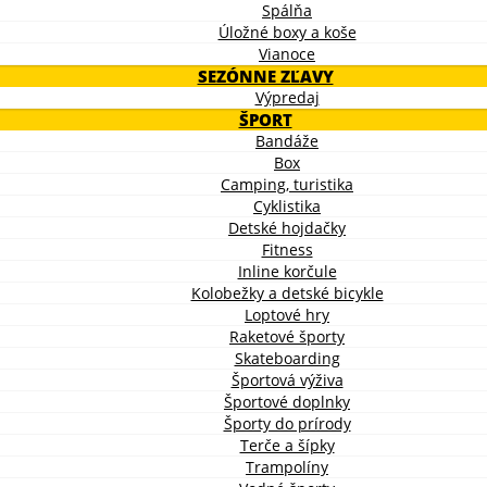
Spálňa
Úložné boxy a koše
Vianoce
SEZÓNNE ZĽAVY
Výpredaj
ŠPORT
Bandáže
Box
Camping, turistika
Cyklistika
Detské hojdačky
Fitness
Inline korčule
Kolobežky a detské bicykle
Loptové hry
Raketové športy
Skateboarding
Športová výživa
Športové doplnky
Športy do prírody
Terče a šípky
Trampolíny