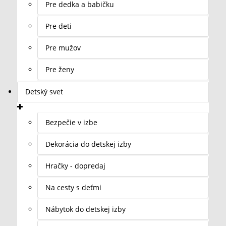
Pre dedka a babičku
Pre deti
Pre mužov
Pre ženy
Detský svet
Bezpečie v izbe
Dekorácia do detskej izby
Hračky - dopredaj
Na cesty s deťmi
Nábytok do detskej izby