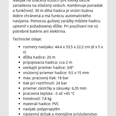
Navijak na stlačený vzduch pre všetky bežné
zariadenia na stlačený vzduch. Kombinuje poriadok
a funkčnosť. 30 m dlhá hadica je vnútri bubna
dobre chránená a má funkciu automatického
navíjania. Pomocou guľovej zarážky môžete hadicu
upevniť v požadovanej dĺžke. Pri používaní nie sú
potrebné batérie ani elektrina.
Technické údaje:
rozmery navijaku: 44,4 x 33,5 x 22,2 cm (d x š x
v)
dĺžka hadice: 20 m
pripojovacia hadica: cca 2 m
vonkajší priemer hadice: 3/8"
vnútorný priemer hadice: 9,5 x 15 mm
max. pracovný tlak: 18 bar
tlak pri roztrhnutí: 24 bar
priemer zástrčky a zásuvky: 6,35 mm
pracovná teplota: -5 až +45 °C
hmotnosť: 7,8 kg
materiál hadice: PVC
navijak: polypropylén
nástenný držiak a montážne príslušenstvo: