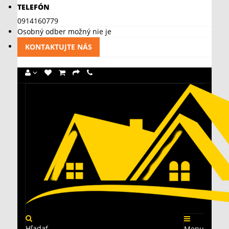
TELEFÓN
0914160779
Osobný odber možný nie je
KONTAKTUJTE NÁS
Hľadať
Menu