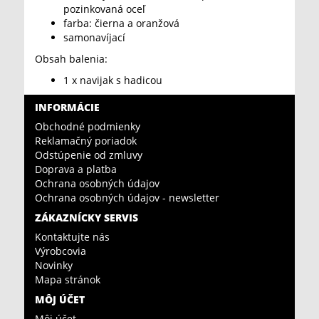
pozinkovaná oceľ
farba: čierna a oranžová
samonavíjací
Obsah balenia:
1 x navijak s hadicou
INFORMÁCIE
Obchodné podmienky
Reklamačný poriadok
Odstúpenie od zmluvy
Doprava a platba
Ochrana osobných údajov
Ochrana osobných údajov - newsletter
ZÁKAZNÍCKY SERVIS
Kontaktujte nás
Výrobcovia
Novinky
Mapa stránok
MÔJ ÚČET
Môj účet