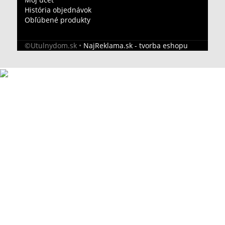
História objednávok
Obľúbené produkty
©Utulnydom.sk •
NajReklama.sk - tvorba eshopu