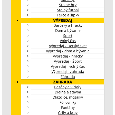
Stolné hry
Stolný futbal
Terče a šípky
VÝPREDAJ
Darčeky a hračky
Dom a bývanie
Šport
Voľný čas
Výpredaj - Detský svet
Výpredaj - dom a bývanie
Výpredaj - hračky
Výpredaj - Šport
Výpredaj - voľný čas
Výpredaj - záhrada
Záhrada
ZÁHRADA
Bazény a vírivky
Dielňa a stavba
Dlaždice, mozaiky
Fóliovníky
Fontány
Grily a krby