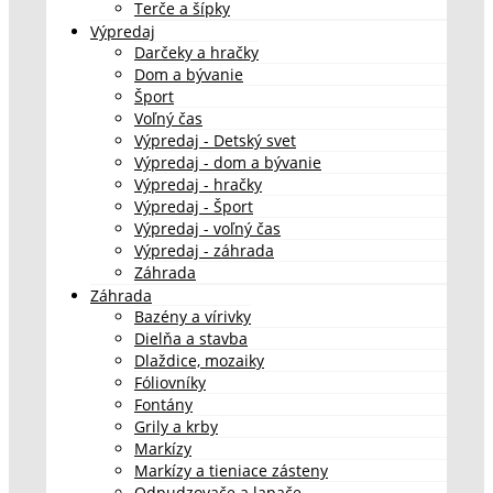
Terče a šípky
Výpredaj
Darčeky a hračky
Dom a bývanie
Šport
Voľný čas
Výpredaj - Detský svet
Výpredaj - dom a bývanie
Výpredaj - hračky
Výpredaj - Šport
Výpredaj - voľný čas
Výpredaj - záhrada
Záhrada
Záhrada
Bazény a vírivky
Dielňa a stavba
Dlaždice, mozaiky
Fóliovníky
Fontány
Grily a krby
Markízy
Markízy a tieniace zásteny
Odpudzovače a lapače