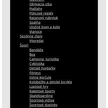
Obývacia izba
Podlahy
Policové regály
Ratanový nábytok
Spálňa
Úložné boxy a koše
Vianoce
Sezónne zľavy
Výpredaj
Šport
Bandáže
Box
Camping, turistika
Cyklistika
Detské hojdačky
Fitness
Inline korčule
Kolobežky a detské bicykle
Loptové hry
Raketové športy
Skateboarding
Športová výživa
Športové doplnky