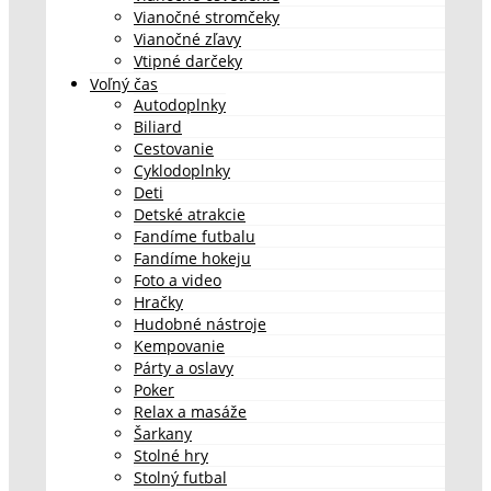
Vianočné stromčeky
Vianočné zľavy
Vtipné darčeky
Voľný čas
Autodoplnky
Biliard
Cestovanie
Cyklodoplnky
Deti
Detské atrakcie
Fandíme futbalu
Fandíme hokeju
Foto a video
Hračky
Hudobné nástroje
Kempovanie
Párty a oslavy
Poker
Relax a masáže
Šarkany
Stolné hry
Stolný futbal