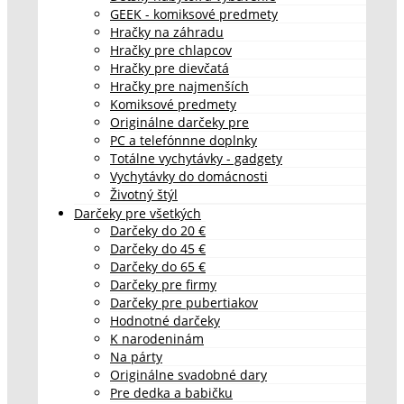
GEEK - komiksové predmety
Hračky na záhradu
Hračky pre chlapcov
Hračky pre dievčatá
Hračky pre najmenších
Komiksové predmety
Originálne darčeky pre
PC a telefónnne doplnky
Totálne vychytávky - gadgety
Vychytávky do domácnosti
Životný štýl
Darčeky pre všetkých
Darčeky do 20 €
Darčeky do 45 €
Darčeky do 65 €
Darčeky pre firmy
Darčeky pre pubertiakov
Hodnotné darčeky
K narodeninám
Na párty
Originálne svadobné dary
Pre dedka a babičku