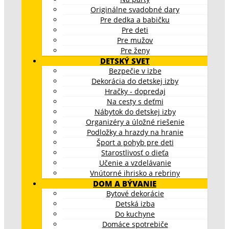
Originálne svadobné dary
Pre dedka a babičku
Pre deti
Pre mužov
Pre ženy
DETSKÝ SVET
Bezpečie v izbe
Dekorácia do detskej izby
Hračky - dopredaj
Na cesty s deťmi
Nábytok do detskej izby
Organizéry a úložné riešenie
Podložky a hrazdy na hranie
Šport a pohyb pre deti
Starostlivosť o dieťa
Učenie a vzdelávanie
Vnútorné ihrisko a rebriny
DOM A BÝVANIE
Bytové dekorácie
Detská izba
Do kuchyne
Domáce spotrebiče