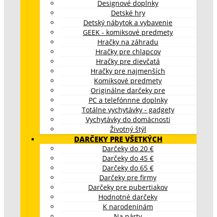
Designové doplnky
Detské hry
Detský nábytok a vybavenie
GEEK - komiksové predmety
Hračky na záhradu
Hračky pre chlapcov
Hračky pre dievčatá
Hračky pre najmenších
Komiksové predmety
Originálne darčeky pre
PC a telefónnne doplnky
Totálne vychytávky - gadgety
Vychytávky do domácnosti
Životný štýl
DARČEKY PRE VŠETKÝCH
Darčeky do 20 €
Darčeky do 45 €
Darčeky do 65 €
Darčeky pre firmy
Darčeky pre pubertiakov
Hodnotné darčeky
K narodeninám
Na párty