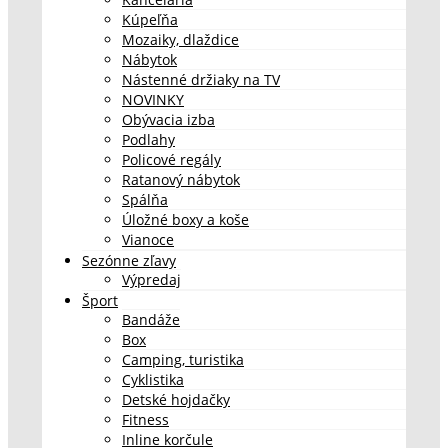
Kúpeľňa
Mozaiky, dlaždice
Nábytok
Nástenné držiaky na TV
NOVINKY
Obývacia izba
Podlahy
Policové regály
Ratanový nábytok
Spálňa
Úložné boxy a koše
Vianoce
Sezónne zľavy
Výpredaj
Šport
Bandáže
Box
Camping, turistika
Cyklistika
Detské hojdačky
Fitness
Inline korčule