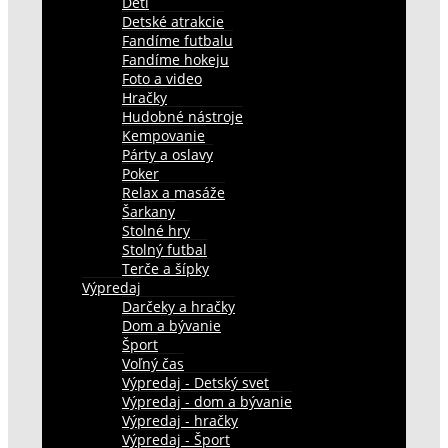
Deti
Detské atrakcie
Fandíme futbalu
Fandíme hokeju
Foto a video
Hračky
Hudobné nástroje
Kempovanie
Párty a oslavy
Poker
Relax a masáže
Šarkany
Stolné hry
Stolný futbal
Terče a šípky
Výpredaj
Darčeky a hračky
Dom a bývanie
Šport
Voľný čas
Výpredaj - Detský svet
Výpredaj - dom a bývanie
Výpredaj - hračky
Výpredaj - Šport