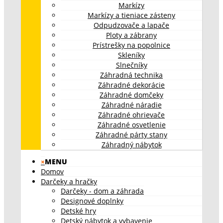
Markízy
Markízy a tieniace zásteny
Odpudzovače a lapače
Ploty a zábrany
Prístrešky na popolnice
Skleníky
Slnečníky
Záhradná technika
Záhradné dekorácie
Záhradné domčeky
Záhradné náradie
Záhradné ohrievače
Záhradné osvetlenie
Záhradné párty stany
Záhradný nábytok
×
MENU
Domov
Darčeky a hračky
Darčeky - dom a záhrada
Designové doplnky
Detské hry
Detský nábytok a vybavenie