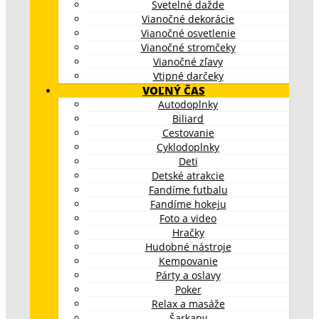
Svetelné dažde
Vianočné dekorácie
Vianočné osvetlenie
Vianočné stromčeky
Vianočné zľavy
Vtipné darčeky
VOĽNÝ ČAS
Autodoplnky
Biliard
Cestovanie
Cyklodoplnky
Deti
Detské atrakcie
Fandíme futbalu
Fandíme hokeju
Foto a video
Hračky
Hudobné nástroje
Kempovanie
Párty a oslavy
Poker
Relax a masáže
Šarkany