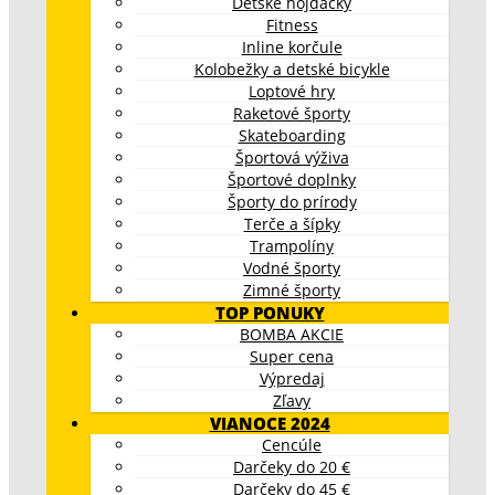
Detské hojdačky
Fitness
Inline korčule
Kolobežky a detské bicykle
Loptové hry
Raketové športy
Skateboarding
Športová výživa
Športové doplnky
Športy do prírody
Terče a šípky
Trampolíny
Vodné športy
Zimné športy
TOP PONUKY
BOMBA AKCIE
Super cena
Výpredaj
Zľavy
VIANOCE 2024
Cencúle
Darčeky do 20 €
Darčeky do 45 €