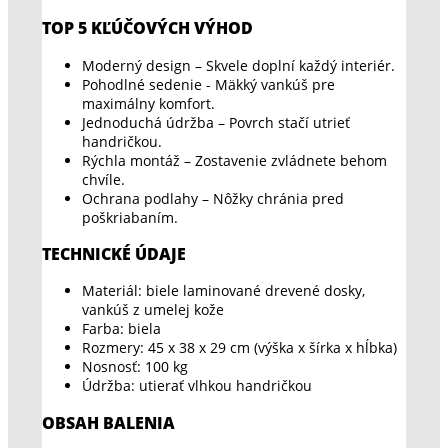
TOP 5 KĽÚČOVÝCH VÝHOD
Moderný design – Skvele doplní každý interiér.
Pohodlné sedenie - Mäkký vankúš pre
maximálny komfort.
Jednoduchá údržba – Povrch stačí utrieť
handričkou.
Rýchla montáž – Zostavenie zvládnete behom
chvíle.
Ochrana podlahy – Nôžky chránia pred
poškriabaním.
TECHNICKÉ ÚDAJE
Materiál: biele laminované drevené dosky,
vankúš z umelej kože
Farba: biela
Rozmery: 45 x 38 x 29 cm (výška x šírka x hĺbka)
Nosnosť: 100 kg
Údržba: utierať vlhkou handričkou
OBSAH BALENIA