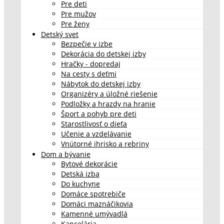
Pre deti
Pre mužov
Pre ženy
Detský svet
Bezpečie v izbe
Dekorácia do detskej izby
Hračky - dopredaj
Na cesty s deťmi
Nábytok do detskej izby
Organizéry a úložné riešenie
Podložky a hrazdy na hranie
Šport a pohyb pre deti
Starostlivosť o dieťa
Učenie a vzdelávanie
Vnútorné ihrisko a rebriny
Dom a bývanie
Bytové dekorácie
Detská izba
Do kuchyne
Domáce spotrebiče
Domáci maznáčikovia
Kamenné umývadlá
Kancelária