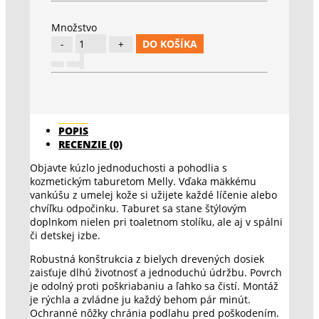
Množstvo
DO KOŠÍKA
POPIS
RECENZIE (0)
Objavte kúzlo jednoduchosti a pohodlia s
kozmetickým taburetom Melly. Vďaka mäkkému
vankúšu z umelej kože si užijete každé líčenie alebo
chvíľku odpočinku. Taburet sa stane štýlovým
doplnkom nielen pri toaletnom stolíku, ale aj v spálni
či detskej izbe.
Robustná konštrukcia z bielych drevených dosiek
zaisťuje dlhú životnosť a jednoduchú údržbu. Povrch
je odolný proti poškriabaniu a ľahko sa čistí. Montáž
je rýchla a zvládne ju každý behom pár minút.
Ochranné nôžky chránia podlahu pred poškodením.