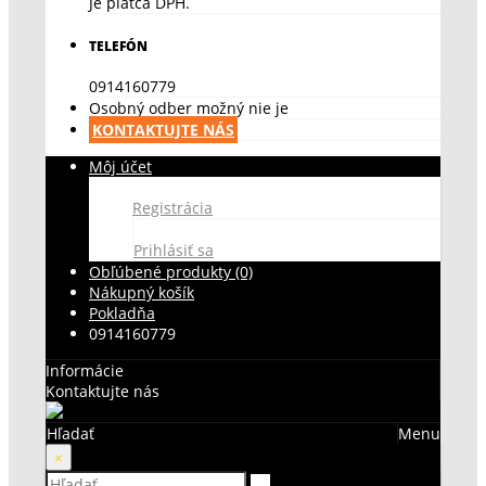
Je platca DPH.
TELEFÓN
0914160779
Osobný odber možný nie je
KONTAKTUJTE NÁS
Môj účet
Registrácia
Prihlásiť sa
Obľúbené produkty (0)
Nákupný košík
Pokladňa
0914160779
Informácie
Kontaktujte nás
Hľadať
Menu
×