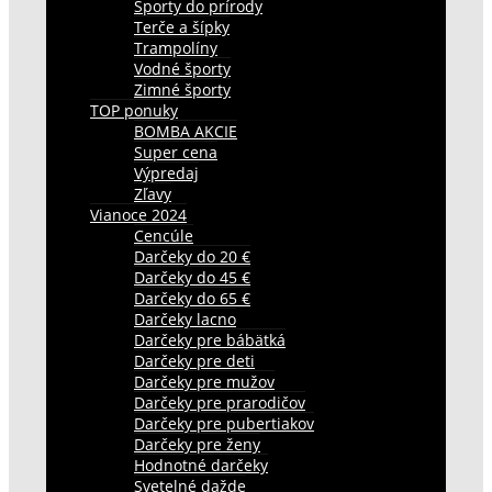
Športy do prírody
Terče a šípky
Trampolíny
Vodné športy
Zimné športy
TOP ponuky
BOMBA AKCIE
Super cena
Výpredaj
Zľavy
Vianoce 2024
Cencúle
Darčeky do 20 €
Darčeky do 45 €
Darčeky do 65 €
Darčeky lacno
Darčeky pre bábätká
Darčeky pre deti
Darčeky pre mužov
Darčeky pre prarodičov
Darčeky pre pubertiakov
Darčeky pre ženy
Hodnotné darčeky
Svetelné dažde