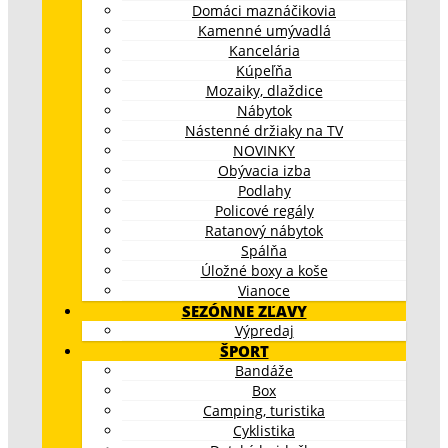
Domáci maznáčikovia
Kamenné umývadlá
Kancelária
Kúpeľňa
Mozaiky, dlaždice
Nábytok
Nástenné držiaky na TV
NOVINKY
Obývacia izba
Podlahy
Policové regály
Ratanový nábytok
Spálňa
Úložné boxy a koše
Vianoce
SEZÓNNE ZĽAVY
Výpredaj
ŠPORT
Bandáže
Box
Camping, turistika
Cyklistika