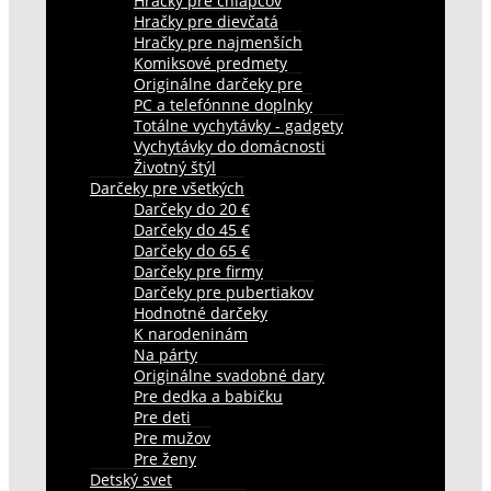
Hračky pre chlapcov
Hračky pre dievčatá
Hračky pre najmenších
Komiksové predmety
Originálne darčeky pre
PC a telefónnne doplnky
Totálne vychytávky - gadgety
Vychytávky do domácnosti
Životný štýl
Darčeky pre všetkých
Darčeky do 20 €
Darčeky do 45 €
Darčeky do 65 €
Darčeky pre firmy
Darčeky pre pubertiakov
Hodnotné darčeky
K narodeninám
Na párty
Originálne svadobné dary
Pre dedka a babičku
Pre deti
Pre mužov
Pre ženy
Detský svet