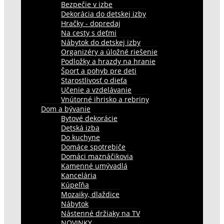
Bezpečie v izbe
Dekorácia do detskej izby
Hračky - dopredaj
Na cesty s deťmi
Nábytok do detskej izby
Organizéry a úložné riešenie
Podložky a hrazdy na hranie
Šport a pohyb pre deti
Starostlivosť o dieťa
Učenie a vzdelávanie
Vnútorné ihrisko a rebriny
Dom a bývanie
Bytové dekorácie
Detská izba
Do kuchyne
Domáce spotrebiče
Domáci maznáčikovia
Kamenné umývadlá
Kancelária
Kúpeľňa
Mozaiky, dlaždice
Nábytok
Nástenné držiaky na TV
NOVINKY