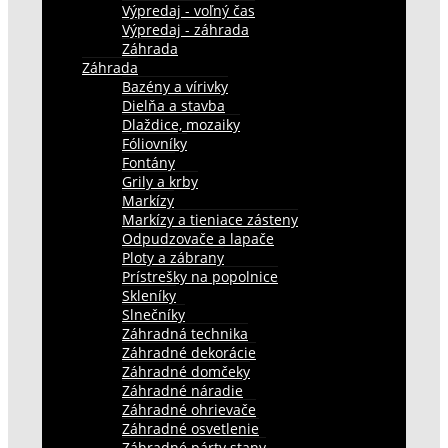
Výpredaj - voľný čas
Výpredaj - záhrada
Záhrada
Záhrada
Bazény a vírivky
Dielňa a stavba
Dlaždice, mozaiky
Fóliovníky
Fontány
Grily a krby
Markízy
Markízy a tieniace zásteny
Odpudzovače a lapače
Ploty a zábrany
Prístrešky na popolnice
Skleníky
Slnečníky
Záhradná technika
Záhradné dekorácie
Záhradné domčeky
Záhradné náradie
Záhradné ohrievače
Záhradné osvetlenie
Záhradné párty stany