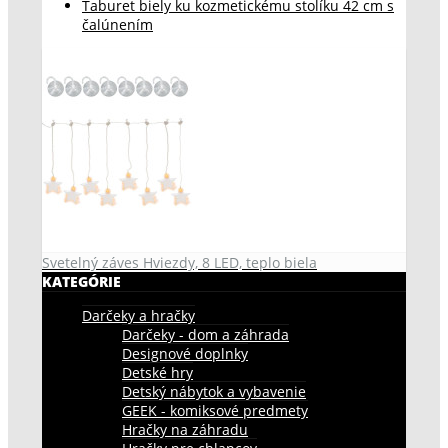
Taburet biely ku kozmetickému stolíku 42 cm s
čalúnením
Svetelný záves Hviezdy, 8 LED, teplo biela
KATEGÓRIE
Darčeky a hračky
Darčeky - dom a záhrada
Designové doplnky
Detské hry
Detský nábytok a vybavenie
GEEK - komiksové predmety
Hračky na záhradu