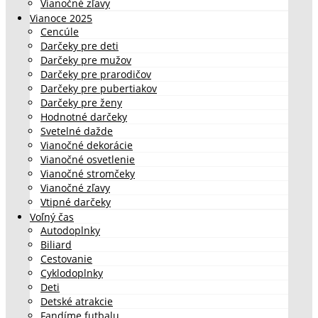
Vianočné zľavy
Vianoce 2025
Cencúle
Darčeky pre deti
Darčeky pre mužov
Darčeky pre prarodičov
Darčeky pre pubertiakov
Darčeky pre ženy
Hodnotné darčeky
Svetelné dažde
Vianočné dekorácie
Vianočné osvetlenie
Vianočné stromčeky
Vianočné zľavy
Vtipné darčeky
Voľný čas
Autodoplnky
Biliard
Cestovanie
Cyklodoplnky
Deti
Detské atrakcie
Fandíme futbalu