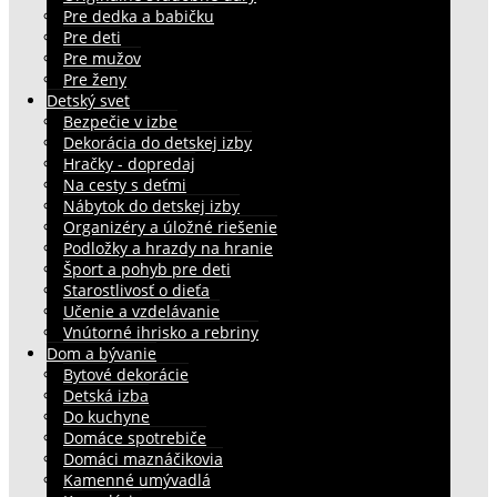
Pre dedka a babičku
Pre deti
Pre mužov
Pre ženy
Detský svet
Bezpečie v izbe
Dekorácia do detskej izby
Hračky - dopredaj
Na cesty s deťmi
Nábytok do detskej izby
Organizéry a úložné riešenie
Podložky a hrazdy na hranie
Šport a pohyb pre deti
Starostlivosť o dieťa
Učenie a vzdelávanie
Vnútorné ihrisko a rebriny
Dom a bývanie
Bytové dekorácie
Detská izba
Do kuchyne
Domáce spotrebiče
Domáci maznáčikovia
Kamenné umývadlá