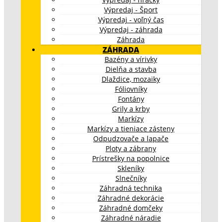
Výpredaj - Šport
Výpredaj - voľný čas
Výpredaj - záhrada
Záhrada
ZÁHRADA
Bazény a vírivky
Dielňa a stavba
Dlaždice, mozaiky
Fóliovníky
Fontány
Grily a krby
Markízy
Markízy a tieniace zásteny
Odpudzovače a lapače
Ploty a zábrany
Prístrešky na popolnice
Skleníky
Slnečníky
Záhradná technika
Záhradné dekorácie
Záhradné domčeky
Záhradné náradie