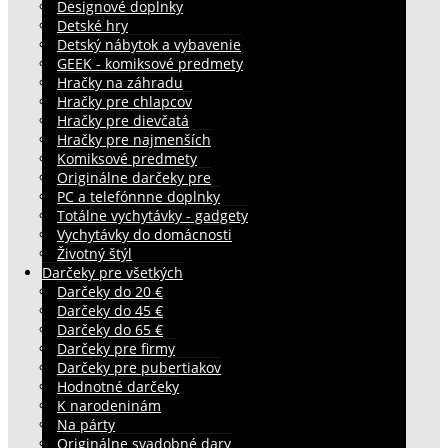
Designové doplnky
Detské hry
Detský nábytok a vybavenie
GEEK - komiksové predmety
Hračky na záhradu
Hračky pre chlapcov
Hračky pre dievčatá
Hračky pre najmenších
Komiksové predmety
Originálne darčeky pre
PC a telefónnne doplnky
Totálne vychytávky - gadgety
Vychytávky do domácnosti
Životný štýl
Darčeky pre všetkých
Darčeky do 20 €
Darčeky do 45 €
Darčeky do 65 €
Darčeky pre firmy
Darčeky pre pubertiakov
Hodnotné darčeky
K narodeninám
Na párty
Originálne svadobné dary