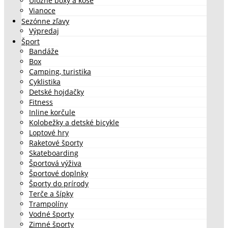
Úložné boxy a koše
Vianoce
Sezónne zľavy
Výpredaj
Šport
Bandáže
Box
Camping, turistika
Cyklistika
Detské hojdačky
Fitness
Inline korčule
Kolobežky a detské bicykle
Loptové hry
Raketové športy
Skateboarding
Športová výživa
Športové doplnky
Športy do prírody
Terče a šípky
Trampolíny
Vodné športy
Zimné športy