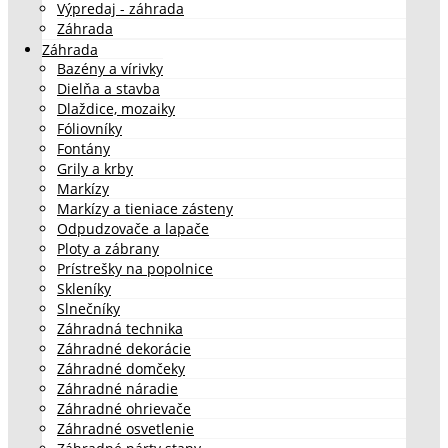
Výpredaj - záhrada
Záhrada
Záhrada
Bazény a vírivky
Dielňa a stavba
Dlaždice, mozaiky
Fóliovníky
Fontány
Grily a krby
Markízy
Markízy a tieniace zásteny
Odpudzovače a lapače
Ploty a zábrany
Prístrešky na popolnice
Skleníky
Slnečníky
Záhradná technika
Záhradné dekorácie
Záhradné domčeky
Záhradné náradie
Záhradné ohrievače
Záhradné osvetlenie