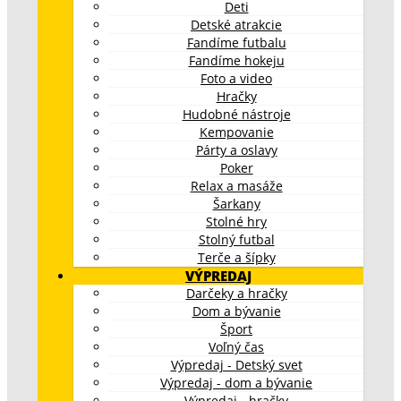
Deti
Detské atrakcie
Fandíme futbalu
Fandíme hokeju
Foto a video
Hračky
Hudobné nástroje
Kempovanie
Párty a oslavy
Poker
Relax a masáže
Šarkany
Stolné hry
Stolný futbal
Terče a šípky
VÝPREDAJ
Darčeky a hračky
Dom a bývanie
Šport
Voľný čas
Výpredaj - Detský svet
Výpredaj - dom a bývanie
Výpredaj - hračky