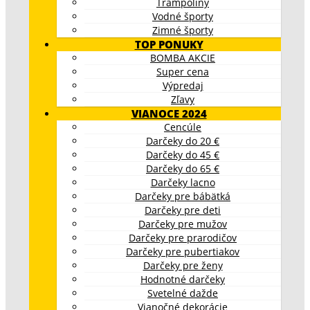
Trampolíny
Vodné športy
Zimné športy
TOP PONUKY
BOMBA AKCIE
Super cena
Výpredaj
Zľavy
VIANOCE 2024
Cencúle
Darčeky do 20 €
Darčeky do 45 €
Darčeky do 65 €
Darčeky lacno
Darčeky pre bábätká
Darčeky pre deti
Darčeky pre mužov
Darčeky pre prarodičov
Darčeky pre pubertiakov
Darčeky pre ženy
Hodnotné darčeky
Svetelné dažde
Vianočné dekorácie