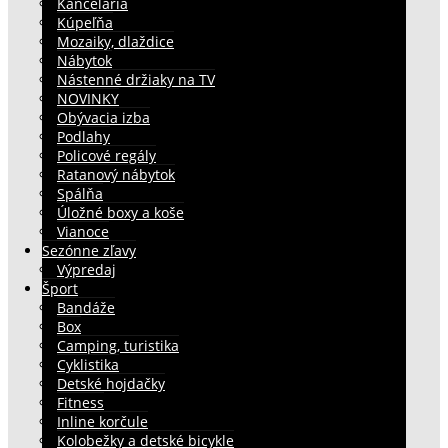
Kancelária
Kúpeľňa
Mozaiky, dlaždice
Nábytok
Nástenné držiaky na TV
NOVINKY
Obývacia izba
Podlahy
Policové regály
Ratanový nábytok
Spálňa
Úložné boxy a koše
Vianoce
Sezónne zľavy
Výpredaj
Šport
Bandáže
Box
Camping, turistika
Cyklistika
Detské hojdačky
Fitness
Inline korčule
Kolobežky a detské bicykle