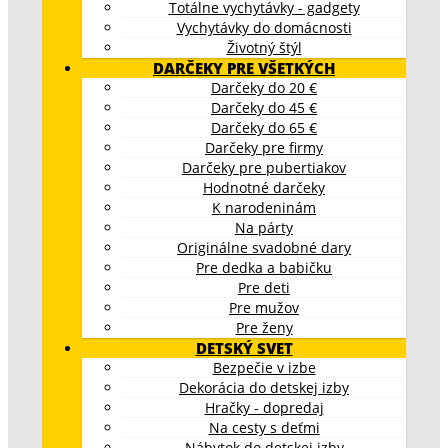
Totálne vychytávky - gadgety
Vychytávky do domácnosti
Životný štýl
DARČEKY PRE VŠETKÝCH
Darčeky do 20 €
Darčeky do 45 €
Darčeky do 65 €
Darčeky pre firmy
Darčeky pre pubertiakov
Hodnotné darčeky
K narodeninám
Na párty
Originálne svadobné dary
Pre dedka a babičku
Pre deti
Pre mužov
Pre ženy
DETSKÝ SVET
Bezpečie v izbe
Dekorácia do detskej izby
Hračky - dopredaj
Na cesty s deťmi
Nábytok do detskej izby