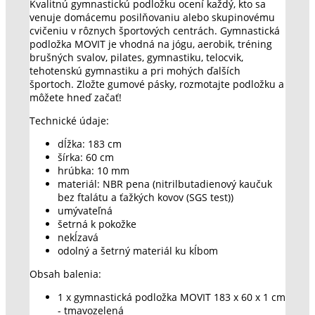
Kvalitnú gymnastickú podložku ocení každý, kto sa
venuje domácemu posilňovaniu alebo skupinovému
cvičeniu v rôznych športových centrách. Gymnastická
podložka MOVIT je vhodná na jógu, aerobik, tréning
brušných svalov, pilates, gymnastiku, telocvik,
tehotenskú gymnastiku a pri mohých ďalších
športoch. Zložte gumové pásky, rozmotajte podložku a
môžete hneď začať!
Technické údaje:
dĺžka: 183 cm
šírka: 60 cm
hrúbka: 10 mm
materiál: NBR pena (nitrilbutadienový kaučuk
bez ftalátu a ťažkých kovov (SGS test))
umývateľná
šetrná k pokožke
nekĺzavá
odolný a šetrný materiál ku kĺbom
Obsah balenia:
1 x gymnastická podložka MOVIT 183 x 60 x 1 cm
- tmavozelená