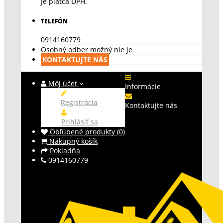
Je platca DPH.
TELEFÓN
0914160779
Osobný odber možný nie je
KONTAKTUJTE NÁS
Môj účet
Informácie
Registrácia
Kontaktujte nás
Prihlásiť sa
Obľúbené produkty (0)
Nákupný košík
Pokladňa
0914160779