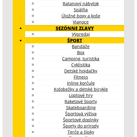
Ratanový nábytok
Spálňa
Úložné boxy a koše
Vianoce
SEZÓNNE ZĽAVY
Výpredaj
ŠPORT
Bandáže
Box
Camping, turistika
Cyklistika
Detské hojdačky
Fitness
Inline korčule
Kolobežky a detské bicykle
Loptové hry
Raketové športy
Skateboarding
Športová výživa
Športové doplnky
Športy do prírody
Terče a šípky