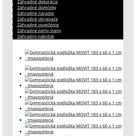
Záhradné dekorácie
Záhradné domčeky
Záhradné náradie
Záhradné ohrievače
Záhradné osvetlenie
Záhradné párty stany
Záhradný nábytok