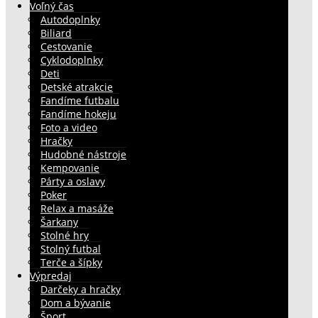
Voľný čas
Autodoplnky
Biliard
Cestovanie
Cyklodoplnky
Deti
Detské atrakcie
Fandíme futbalu
Fandíme hokeju
Foto a video
Hračky
Hudobné nástroje
Kempovanie
Párty a oslavy
Poker
Relax a masáže
Šarkany
Stolné hry
Stolný futbal
Terče a šípky
Výpredaj
Darčeky a hračky
Dom a bývanie
Šport