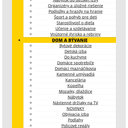
Organizéry a úložné riešenie
Podložky a hrazdy na hranie
Šport a pohyb pre deti
Starostlivosť o dieťa
Učenie a vzdelávanie
Vnútorné ihrisko a rebriny
DOM A BÝVANIE
Bytové dekorácie
Detská izba
Do kuchyne
Domáce spotrebiče
Domáci maznáčikovia
Kamenné umývadlá
Kancelária
Kúpeľňa
Mozaiky, dlaždice
Nábytok
Nástenné držiaky na TV
NOVINKY
Obývacia izba
Podlahy
Policové regály