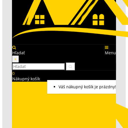
Hľadať
Menu
×
0
Nákupný košík
Váš nákupný košík je prázdny!