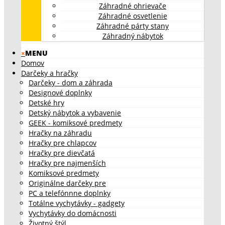
Záhradné ohrievače
Záhradné osvetlenie
Záhradné párty stany
Záhradný nábytok
×
MENU
Domov
Darčeky a hračky
Darčeky - dom a záhrada
Designové doplnky
Detské hry
Detský nábytok a vybavenie
GEEK - komiksové predmety
Hračky na záhradu
Hračky pre chlapcov
Hračky pre dievčatá
Hračky pre najmenších
Komiksové predmety
Originálne darčeky pre
PC a telefónnne doplnky
Totálne vychytávky - gadgety
Vychytávky do domácnosti
Životný štýl