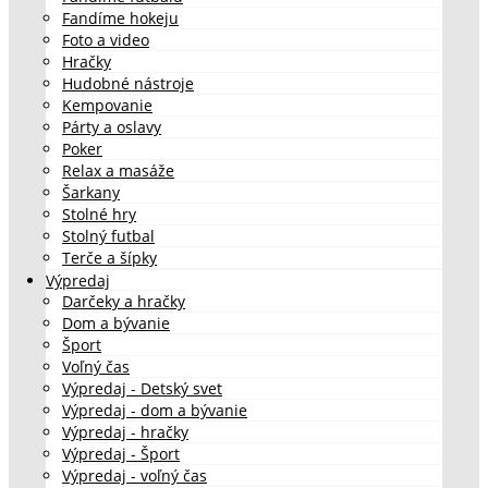
Fandíme hokeju
Foto a video
Hračky
Hudobné nástroje
Kempovanie
Párty a oslavy
Poker
Relax a masáže
Šarkany
Stolné hry
Stolný futbal
Terče a šípky
Výpredaj
Darčeky a hračky
Dom a bývanie
Šport
Voľný čas
Výpredaj - Detský svet
Výpredaj - dom a bývanie
Výpredaj - hračky
Výpredaj - Šport
Výpredaj - voľný čas