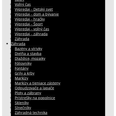
Voľný čas
Výpredaj - Detský svet
Výpredaj - dom a bývanie
Výpredaj - hračky
Výpredaj - Šport
Výpredaj - voľný čas
Výpredaj - záhrada
Záhrada
Záhrada
Bazény a vírivky
Dielňa a stavba
Dlaždice, mozaiky
Fóliovníky
Fontány
Grily a krby
Markízy
Markízy a tieniace zásteny
Odpudzovače a lapače
Ploty a zábrany
Prístrešky na popolnice
Skleníky
Slnečníky
Záhradná technika