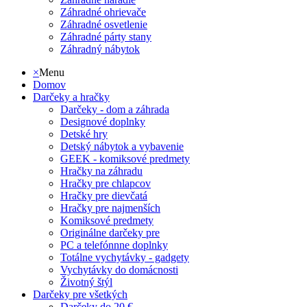
Záhradné ohrievače
Záhradné osvetlenie
Záhradné párty stany
Záhradný nábytok
×
Menu
Domov
Darčeky a hračky
Darčeky - dom a záhrada
Designové doplnky
Detské hry
Detský nábytok a vybavenie
GEEK - komiksové predmety
Hračky na záhradu
Hračky pre chlapcov
Hračky pre dievčatá
Hračky pre najmenších
Komiksové predmety
Originálne darčeky pre
PC a telefónnne doplnky
Totálne vychytávky - gadgety
Vychytávky do domácnosti
Životný štýl
Darčeky pre všetkých
Darčeky do 20 €