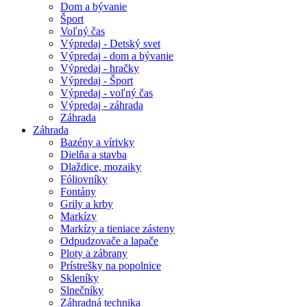
Dom a bývanie
Šport
Voľný čas
Výpredaj - Detský svet
Výpredaj - dom a bývanie
Výpredaj - hračky
Výpredaj - Šport
Výpredaj - voľný čas
Výpredaj - záhrada
Záhrada
Záhrada
Bazény a vírivky
Dielňa a stavba
Dlaždice, mozaiky
Fóliovníky
Fontány
Grily a krby
Markízy
Markízy a tieniace zásteny
Odpudzovače a lapače
Ploty a zábrany
Prístrešky na popolnice
Skleníky
Slnečníky
Záhradná technika