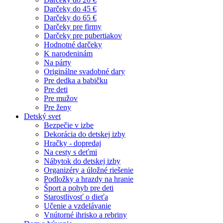
Darčeky do 45 €
Darčeky do 65 €
Darčeky pre firmy
Darčeky pre pubertiakov
Hodnotné darčeky
K narodeninám
Na párty
Originálne svadobné dary
Pre dedka a babičku
Pre deti
Pre mužov
Pre ženy
Detský svet
Bezpečie v izbe
Dekorácia do detskej izby
Hračky - dopredaj
Na cesty s deťmi
Nábytok do detskej izby
Organizéry a úložné riešenie
Podložky a hrazdy na hranie
Šport a pohyb pre deti
Starostlivosť o dieťa
Učenie a vzdelávanie
Vnútorné ihrisko a rebriny