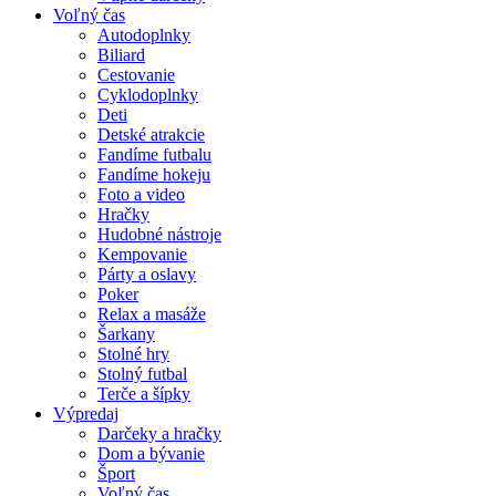
Voľný čas
Autodoplnky
Biliard
Cestovanie
Cyklodoplnky
Deti
Detské atrakcie
Fandíme futbalu
Fandíme hokeju
Foto a video
Hračky
Hudobné nástroje
Kempovanie
Párty a oslavy
Poker
Relax a masáže
Šarkany
Stolné hry
Stolný futbal
Terče a šípky
Výpredaj
Darčeky a hračky
Dom a bývanie
Šport
Voľný čas