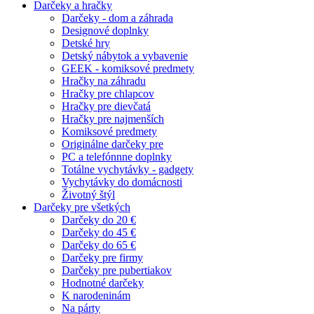
Darčeky a hračky
Darčeky - dom a záhrada
Designové doplnky
Detské hry
Detský nábytok a vybavenie
GEEK - komiksové predmety
Hračky na záhradu
Hračky pre chlapcov
Hračky pre dievčatá
Hračky pre najmenších
Komiksové predmety
Originálne darčeky pre
PC a telefónnne doplnky
Totálne vychytávky - gadgety
Vychytávky do domácnosti
Životný štýl
Darčeky pre všetkých
Darčeky do 20 €
Darčeky do 45 €
Darčeky do 65 €
Darčeky pre firmy
Darčeky pre pubertiakov
Hodnotné darčeky
K narodeninám
Na párty