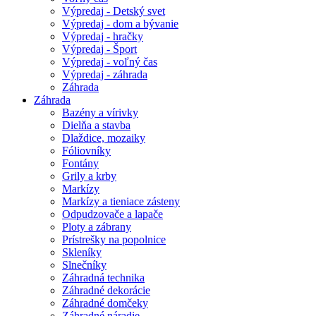
Výpredaj - Detský svet
Výpredaj - dom a bývanie
Výpredaj - hračky
Výpredaj - Šport
Výpredaj - voľný čas
Výpredaj - záhrada
Záhrada
Záhrada
Bazény a vírivky
Dielňa a stavba
Dlaždice, mozaiky
Fóliovníky
Fontány
Grily a krby
Markízy
Markízy a tieniace zásteny
Odpudzovače a lapače
Ploty a zábrany
Prístrešky na popolnice
Skleníky
Slnečníky
Záhradná technika
Záhradné dekorácie
Záhradné domčeky
Záhradné náradie