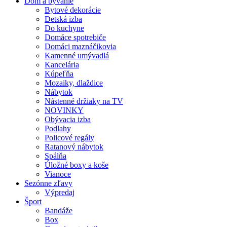
Dom a bývanie
Bytové dekorácie
Detská izba
Do kuchyne
Domáce spotrebiče
Domáci maznáčikovia
Kamenné umývadlá
Kancelária
Kúpeľňa
Mozaiky, dlaždice
Nábytok
Nástenné držiaky na TV
NOVINKY
Obývacia izba
Podlahy
Policové regály
Ratanový nábytok
Spálňa
Úložné boxy a koše
Vianoce
Sezónne zľavy
Výpredaj
Šport
Bandáže
Box