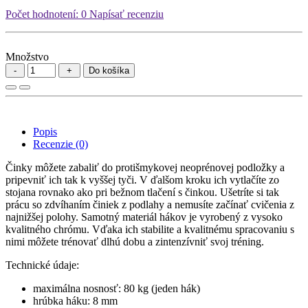
Počet hodnotení: 0
Napísať recenziu
Množstvo
Do košíka
Popis
Recenzie (0)
Činky môžete zabaliť do protišmykovej neoprénovej podložky a
pripevniť ich tak k vyššej tyči. V ďalšom kroku ich vytlačíte zo
stojana rovnako ako pri bežnom tlačení s činkou. Ušetríte si tak
prácu so zdvíhaním činiek z podlahy a nemusíte začínať cvičenia z
najnižšej polohy. Samotný materiál hákov je vyrobený z vysoko
kvalitného chrómu. Vďaka ich stabilite a kvalitnému spracovaniu s
nimi môžete trénovať dlhú dobu a zintenzívniť svoj tréning.
Technické údaje:
maximálna nosnosť: 80 kg (jeden hák)
hrúbka háku: 8 mm