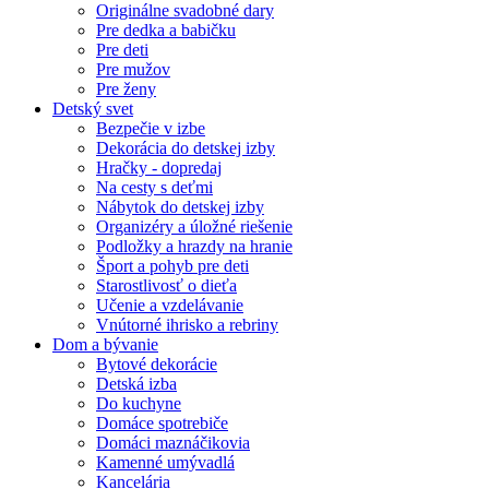
Originálne svadobné dary
Pre dedka a babičku
Pre deti
Pre mužov
Pre ženy
Detský svet
Bezpečie v izbe
Dekorácia do detskej izby
Hračky - dopredaj
Na cesty s deťmi
Nábytok do detskej izby
Organizéry a úložné riešenie
Podložky a hrazdy na hranie
Šport a pohyb pre deti
Starostlivosť o dieťa
Učenie a vzdelávanie
Vnútorné ihrisko a rebriny
Dom a bývanie
Bytové dekorácie
Detská izba
Do kuchyne
Domáce spotrebiče
Domáci maznáčikovia
Kamenné umývadlá
Kancelária