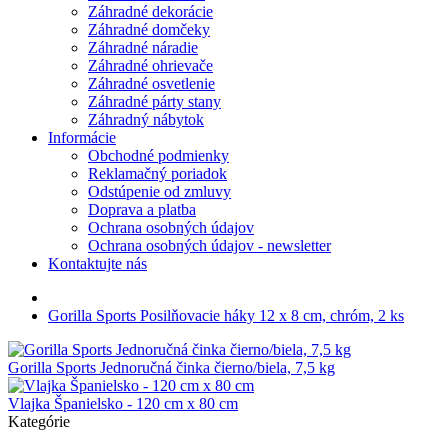
Záhradné dekorácie
Záhradné domčeky
Záhradné náradie
Záhradné ohrievače
Záhradné osvetlenie
Záhradné párty stany
Záhradný nábytok
Informácie
Obchodné podmienky
Reklamačný poriadok
Odstúpenie od zmluvy
Doprava a platba
Ochrana osobných údajov
Ochrana osobných údajov - newsletter
Kontaktujte nás
Gorilla Sports Posilňovacie háky 12 x 8 cm, chróm, 2 ks
Gorilla Sports Jednoručná činka čierno/biela, 7,5 kg
Vlajka Španielsko - 120 cm x 80 cm
Kategórie