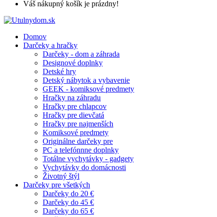
Váš nákupný košík je prázdny!
Domov
Darčeky a hračky
Darčeky - dom a záhrada
Designové doplnky
Detské hry
Detský nábytok a vybavenie
GEEK - komiksové predmety
Hračky na záhradu
Hračky pre chlapcov
Hračky pre dievčatá
Hračky pre najmenších
Komiksové predmety
Originálne darčeky pre
PC a telefónnne doplnky
Totálne vychytávky - gadgety
Vychytávky do domácnosti
Životný štýl
Darčeky pre všetkých
Darčeky do 20 €
Darčeky do 45 €
Darčeky do 65 €