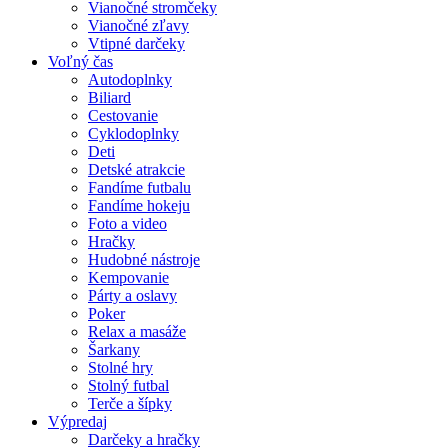
Vianočné stromčeky
Vianočné zľavy
Vtipné darčeky
Voľný čas
Autodoplnky
Biliard
Cestovanie
Cyklodoplnky
Deti
Detské atrakcie
Fandíme futbalu
Fandíme hokeju
Foto a video
Hračky
Hudobné nástroje
Kempovanie
Párty a oslavy
Poker
Relax a masáže
Šarkany
Stolné hry
Stolný futbal
Terče a šípky
Výpredaj
Darčeky a hračky