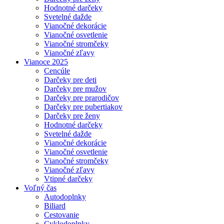
Hodnotné darčeky
Svetelné dažde
Vianočné dekorácie
Vianočné osvetlenie
Vianočné stromčeky
Vianočné zľavy
Vianoce 2025
Cencúle
Darčeky pre deti
Darčeky pre mužov
Darčeky pre prarodičov
Darčeky pre pubertiakov
Darčeky pre ženy
Hodnotné darčeky
Svetelné dažde
Vianočné dekorácie
Vianočné osvetlenie
Vianočné stromčeky
Vianočné zľavy
Vtipné darčeky
Voľný čas
Autodoplnky
Biliard
Cestovanie
Cyklodoplnky