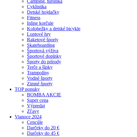
Camping, turistika
Cyklistika
Detské hojdačky
Fitness
Inline korčule
Kolobežky a detské bicykle
Loptové hry
Raketové športy
Skateboarding
Športová výživa
Športové doplnky
Športy do prírody
Terče a šípky
Trampolíny
Vodné športy
Zimné športy
TOP ponuky
BOMBA AKCIE
Super cena
Výpredaj
Zľavy
Vianoce 2024
Cencúle
Darčeky do 20 €
Darčeky do 45 €