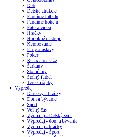
Deti
Detské atrakcie
Fandíme futbalu
Fandíme hokeju
Foto a video
Hračky
Hudobné nástroje
Kempovanie
Párty a oslavy
Poker
Relax a masáže
Šarkany
Stolné hry
Stolný futbal
Terče a šípky
Výpredaj
Darčeky a hračky
Dom a bývanie
Šport
Voľný čas
Výpredaj - Detský svet
Výpredaj - dom a bývanie
Výpredaj - hračky
Výpredaj - Šport