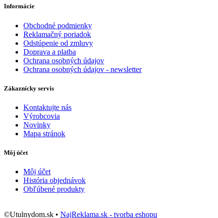
Informácie
Obchodné podmienky
Reklamačný poriadok
Odstúpenie od zmluvy
Doprava a platba
Ochrana osobných údajov
Ochrana osobných údajov - newsletter
Zákaznícky servis
Kontaktujte nás
Výrobcovia
Novinky
Mapa stránok
Môj účet
Môj účet
História objednávok
Obľúbené produkty
©Utulnydom.sk •
NajReklama.sk - tvorba eshopu