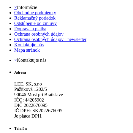
×
Informácie
Obchodné podmienky
Reklamačný poriadok
Odstúpenie od zmluvy
Doprava a platba
Ochrana osobných údajov
Ochrana osobných údajov - newsletter
Kontaktujte nás
Mapa stránok
×
Kontaktujte nás
Adresa
LEE. SK, s.r.o
Pažítková 1202/5
90046 Most pri Bratislave
IČO: 44205902
DIČ 2022676095
IČ DPH: SK2022676095
Je platca DPH.
Telefón