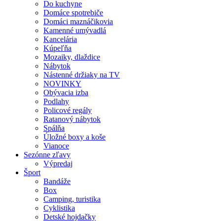
Do kuchyne
Domáce spotrebiče
Domáci maznáčikovia
Kamenné umývadlá
Kancelária
Kúpeľňa
Mozaiky, dlaždice
Nábytok
Nástenné držiaky na TV
NOVINKY
Obývacia izba
Podlahy
Policové regály
Ratanový nábytok
Spálňa
Úložné boxy a koše
Vianoce
Sezónne zľavy
Výpredaj
Šport
Bandáže
Box
Camping, turistika
Cyklistika
Detské hojdačky