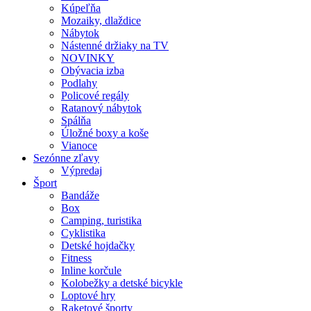
Kúpeľňa
Mozaiky, dlaždice
Nábytok
Nástenné držiaky na TV
NOVINKY
Obývacia izba
Podlahy
Policové regály
Ratanový nábytok
Spálňa
Úložné boxy a koše
Vianoce
Sezónne zľavy
Výpredaj
Šport
Bandáže
Box
Camping, turistika
Cyklistika
Detské hojdačky
Fitness
Inline korčule
Kolobežky a detské bicykle
Loptové hry
Raketové športy