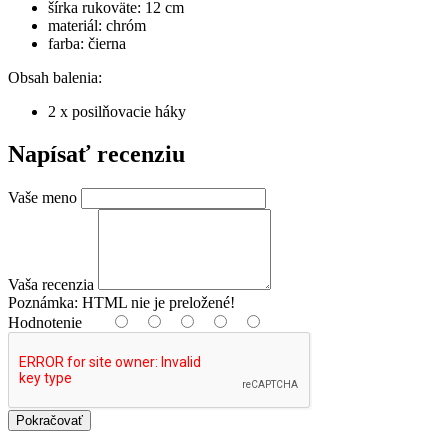
šírka rukoväte: 12 cm
materiál: chróm
farba: čierna
Obsah balenia:
2 x posilňovacie háky
Napísať recenziu
Vaše meno
Vaša recenzia
Poznámka:
HTML nie je preložené!
Hodnotenie
Pokračovať