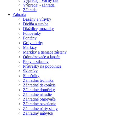
Výpredaj - voľný čas
Výpredaj - záhrada
Záhrada
Záhrada
Bazény a vírivky
Dielňa a stavba
Dlaždice, mozaiky
Fóliovníky
Fontány
Grily a krby
Markízy
Markízy a tieniace zásteny
Odpudzovače a lapače
Ploty a zábrany
Prístrešky na popolnice
Skleníky
Slnečníky
Záhradná technika
Záhradné dekorácie
Záhradné domčeky
Záhradné náradie
Záhradné ohrievače
Záhradné osvetlenie
Záhradné párty stany
Záhradný nábytok