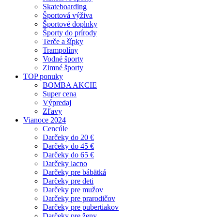
Skateboarding
Športová výživa
Športové doplnky
Športy do prírody
Terče a šípky
Trampolíny
Vodné športy
Zimné športy
TOP ponuky
BOMBA AKCIE
Super cena
Výpredaj
Zľavy
Vianoce 2024
Cencúle
Darčeky do 20 €
Darčeky do 45 €
Darčeky do 65 €
Darčeky lacno
Darčeky pre bábätká
Darčeky pre deti
Darčeky pre mužov
Darčeky pre prarodičov
Darčeky pre pubertiakov
Darčeky pre ženy