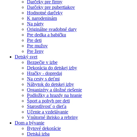
Darčeky pre firmy
Darčeky pre pubertiakov
Hodnotné darčeky
K narodeninám
Na párty
Originálne svadobné dary
Pre dedka a babičku
Pre deti
Pre mužov
Pre ženy
Detský svet
Bezpečie v izbe
Dekorácia do detskej izby
Hračky - dopredaj
Na cesty s deťmi
Nábytok do detskej izby
Organizéry a úložné riešenie
Podložky a hrazdy na hranie
Šport a pohyb pre deti
Starostlivosť o dieťa
Učenie a vzdelávanie
Vnútorné ihrisko a rebriny
Dom a bývanie
Bytové dekorácie
Detská izba