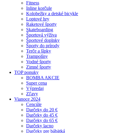
Fitness
Inline korčule
Kolobežky a detské bicykle
Loptové hry
Raketové športy
Skateboarding
Športová výživa
Športové doplnky
Športy do prírody
Terče a šípky
Trampolíny
Vodné športy
Zimné športy
TOP ponuky
BOMBA AKCIE
Super cena
Výpredaj
Zľavy
Vianoce 2024
Cencúle
Darčeky do 20 €
Darčeky do 45 €
Darčeky do 65 €
Darčeky lacno
Darčeky pre bábätká