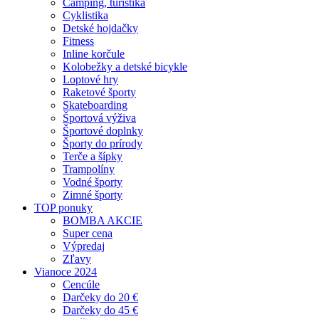
Camping, turistika
Cyklistika
Detské hojdačky
Fitness
Inline korčule
Kolobežky a detské bicykle
Loptové hry
Raketové športy
Skateboarding
Športová výživa
Športové doplnky
Športy do prírody
Terče a šípky
Trampolíny
Vodné športy
Zimné športy
TOP ponuky
BOMBA AKCIE
Super cena
Výpredaj
Zľavy
Vianoce 2024
Cencúle
Darčeky do 20 €
Darčeky do 45 €