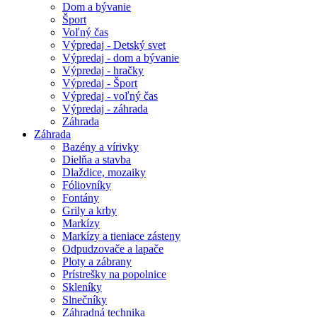
Dom a bývanie
Šport
Voľný čas
Výpredaj - Detský svet
Výpredaj - dom a bývanie
Výpredaj - hračky
Výpredaj - Šport
Výpredaj - voľný čas
Výpredaj - záhrada
Záhrada
Záhrada
Bazény a vírivky
Dielňa a stavba
Dlaždice, mozaiky
Fóliovníky
Fontány
Grily a krby
Markízy
Markízy a tieniace zásteny
Odpudzovače a lapače
Ploty a zábrany
Prístrešky na popolnice
Skleníky
Slnečníky
Záhradná technika