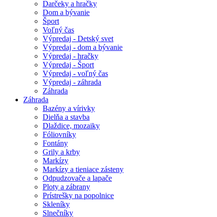
Darčeky a hračky
Dom a bývanie
Šport
Voľný čas
Výpredaj - Detský svet
Výpredaj - dom a bývanie
Výpredaj - hračky
Výpredaj - Šport
Výpredaj - voľný čas
Výpredaj - záhrada
Záhrada
Záhrada
Bazény a vírivky
Dielňa a stavba
Dlaždice, mozaiky
Fóliovníky
Fontány
Grily a krby
Markízy
Markízy a tieniace zásteny
Odpudzovače a lapače
Ploty a zábrany
Prístrešky na popolnice
Skleníky
Slnečníky