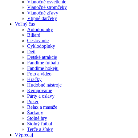
Vianočné osvetlenie
Vianočné stromčeky
Vianočné zľavy
Vtipné darčeky
Voľný čas
Autodoplnky
Biliard
Cestovanie
Cyklodoplnky
Deti
Detské atrakcie
Fandíme futbalu
Fandíme hokeju
Foto a video
Hračky
Hudobné nástroje
Kempovanie
Párty a oslavy
Poker
Relax a masáže
Šarkany
Stolné hry
Stolný futbal
Terče a šípky
Výpredaj