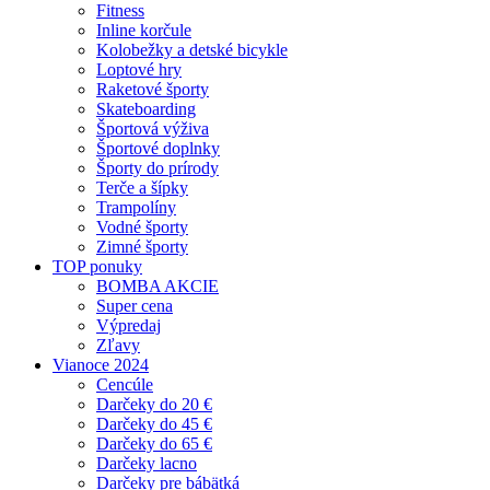
Fitness
Inline korčule
Kolobežky a detské bicykle
Loptové hry
Raketové športy
Skateboarding
Športová výživa
Športové doplnky
Športy do prírody
Terče a šípky
Trampolíny
Vodné športy
Zimné športy
TOP ponuky
BOMBA AKCIE
Super cena
Výpredaj
Zľavy
Vianoce 2024
Cencúle
Darčeky do 20 €
Darčeky do 45 €
Darčeky do 65 €
Darčeky lacno
Darčeky pre bábätká