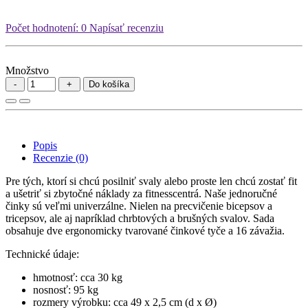
Počet hodnotení: 0
Napísať recenziu
Množstvo
Do košíka
Popis
Recenzie (0)
Pre tých, ktorí si chcú posilniť svaly alebo proste len chcú zostať fit
a ušetriť si zbytočné náklady za fitnesscentrá. Naše jednoručné
činky sú veľmi univerzálne. Nielen na precvičenie bicepsov a
tricepsov, ale aj napríklad chrbtových a brušných svalov. Sada
obsahuje dve ergonomicky tvarované činkové tyče a 16 závažia.
Technické údaje:
hmotnosť: cca 30 kg
nosnosť: 95 kg
rozmery výrobku: cca 49 x 2,5 cm (d x Ø)