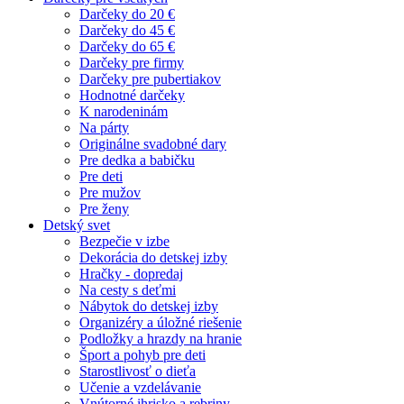
Darčeky do 20 €
Darčeky do 45 €
Darčeky do 65 €
Darčeky pre firmy
Darčeky pre pubertiakov
Hodnotné darčeky
K narodeninám
Na párty
Originálne svadobné dary
Pre dedka a babičku
Pre deti
Pre mužov
Pre ženy
Detský svet
Bezpečie v izbe
Dekorácia do detskej izby
Hračky - dopredaj
Na cesty s deťmi
Nábytok do detskej izby
Organizéry a úložné riešenie
Podložky a hrazdy na hranie
Šport a pohyb pre deti
Starostlivosť o dieťa
Učenie a vzdelávanie
Vnútorné ihrisko a rebriny