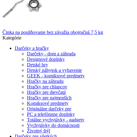
Činka na posilňovanie bez závažia obojručná 7,5 kg
Kategórie
Darčeky a hračky
Darčeky - dom a záhrada
Designové doplnky
Detské hry
Detský nábytok a vybavenie
GEEK - komiksové predmety
Hračky na záhradu
Hračky pre chlapcov
Hračky pre dievčatá
Hračky pre najmenších
Komiksové predmety
Originálne darčeky pre
PC a telefónnne doplnky
Totálne vychytávky - gadgety
Vychytávky do domácnosti
Životný štýl
Darčeky pre všetkých