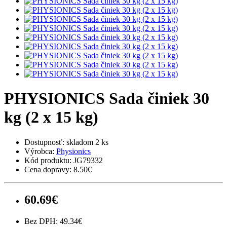
PHYSIONICS Sada činiek 30
kg (2 x 15 kg)
Dostupnosť:
skladom 2 ks
Výrobca:
Physionics
Kód produktu:
JG79332
Cena dopravy:
8.50€
60.69€
Bez DPH: 49.34€