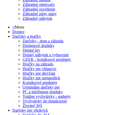
Záhradné ohrievače
Záhradné osvetlenie
Záhradné párty stany
Záhradný nábytok
×
Menu
Domov
Darčeky a hračky
Darčeky - dom a záhrada
Designové doplnky
Detské hry
Detský nábytok a vybavenie
GEEK - komiksové predmety
Hračky na záhradu
Hračky pre chlapcov
Hračky pre dievčatá
Hračky pre najmenších
Komiksové predmety
Originálne darčeky pre
PC a telefónnne doplnky
Totálne vychytávky - gadgety
Vychytávky do domácnosti
Životný štýl
Darčeky pre všetkých
Darčeky do 20 €