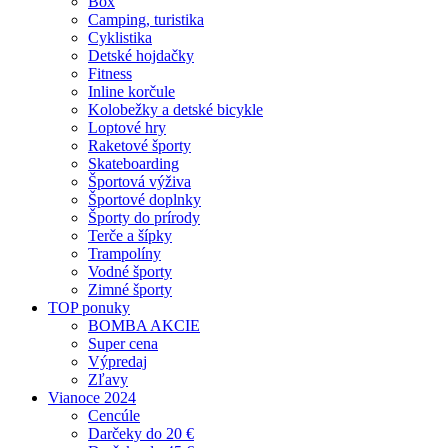
Box
Camping, turistika
Cyklistika
Detské hojdačky
Fitness
Inline korčule
Kolobežky a detské bicykle
Loptové hry
Raketové športy
Skateboarding
Športová výživa
Športové doplnky
Športy do prírody
Terče a šípky
Trampolíny
Vodné športy
Zimné športy
TOP ponuky
BOMBA AKCIE
Super cena
Výpredaj
Zľavy
Vianoce 2024
Cencúle
Darčeky do 20 €