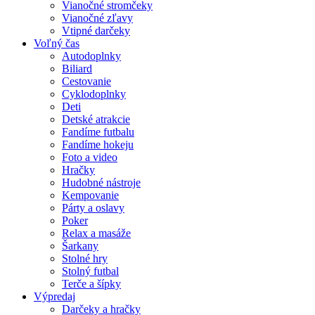
Vianočné stromčeky
Vianočné zľavy
Vtipné darčeky
Voľný čas
Autodoplnky
Biliard
Cestovanie
Cyklodoplnky
Deti
Detské atrakcie
Fandíme futbalu
Fandíme hokeju
Foto a video
Hračky
Hudobné nástroje
Kempovanie
Párty a oslavy
Poker
Relax a masáže
Šarkany
Stolné hry
Stolný futbal
Terče a šípky
Výpredaj
Darčeky a hračky