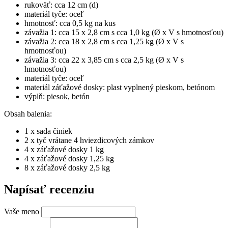
rukoväť: cca 12 cm (d)
materiál tyče: oceľ
hmotnosť: cca 0,5 kg na kus
závažia 1: cca 15 x 2,8 cm s cca 1,0 kg (Ø x V s hmotnosťou)
závažia 2: cca 18 x 2,8 cm s cca 1,25 kg (Ø x V s
hmotnosťou)
závažia 3: cca 22 x 3,85 cm s cca 2,5 kg (Ø x V s
hmotnosťou)
materiál tyče: oceľ
materiál záťažové dosky: plast vyplnený pieskom, betónom
výplň: piesok, betón
Obsah balenia:
1 x sada činiek
2 x tyč vrátane 4 hviezdicových zámkov
4 x záťažové dosky 1 kg
4 x záťažové dosky 1,25 kg
8 x záťažové dosky 2,5 kg
Napísať recenziu
Vaše meno