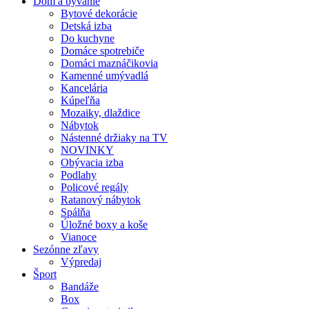
Dom a bývanie
Bytové dekorácie
Detská izba
Do kuchyne
Domáce spotrebiče
Domáci maznáčikovia
Kamenné umývadlá
Kancelária
Kúpeľňa
Mozaiky, dlaždice
Nábytok
Nástenné držiaky na TV
NOVINKY
Obývacia izba
Podlahy
Policové regály
Ratanový nábytok
Spálňa
Úložné boxy a koše
Vianoce
Sezónne zľavy
Výpredaj
Šport
Bandáže
Box