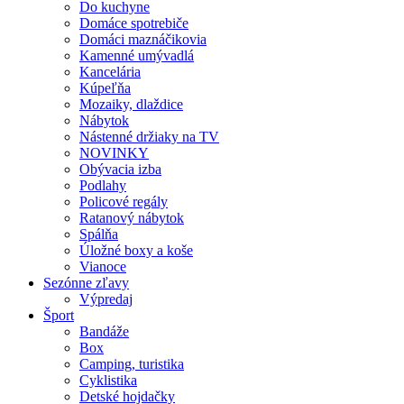
Do kuchyne
Domáce spotrebiče
Domáci maznáčikovia
Kamenné umývadlá
Kancelária
Kúpeľňa
Mozaiky, dlaždice
Nábytok
Nástenné držiaky na TV
NOVINKY
Obývacia izba
Podlahy
Policové regály
Ratanový nábytok
Spálňa
Úložné boxy a koše
Vianoce
Sezónne zľavy
Výpredaj
Šport
Bandáže
Box
Camping, turistika
Cyklistika
Detské hojdačky