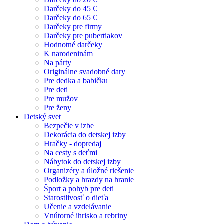
Darčeky do 45 €
Darčeky do 65 €
Darčeky pre firmy
Darčeky pre pubertiakov
Hodnotné darčeky
K narodeninám
Na párty
Originálne svadobné dary
Pre dedka a babičku
Pre deti
Pre mužov
Pre ženy
Detský svet
Bezpečie v izbe
Dekorácia do detskej izby
Hračky - dopredaj
Na cesty s deťmi
Nábytok do detskej izby
Organizéry a úložné riešenie
Podložky a hrazdy na hranie
Šport a pohyb pre deti
Starostlivosť o dieťa
Učenie a vzdelávanie
Vnútorné ihrisko a rebriny