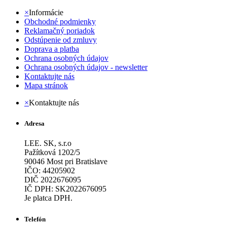
×
Informácie
Obchodné podmienky
Reklamačný poriadok
Odstúpenie od zmluvy
Doprava a platba
Ochrana osobných údajov
Ochrana osobných údajov - newsletter
Kontaktujte nás
Mapa stránok
×
Kontaktujte nás
Adresa
LEE. SK, s.r.o
Pažítková 1202/5
90046 Most pri Bratislave
IČO: 44205902
DIČ 2022676095
IČ DPH: SK2022676095
Je platca DPH.
Telefón