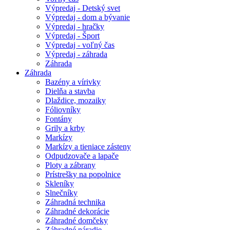
Výpredaj - Detský svet
Výpredaj - dom a bývanie
Výpredaj - hračky
Výpredaj - Šport
Výpredaj - voľný čas
Výpredaj - záhrada
Záhrada
Záhrada
Bazény a vírivky
Dielňa a stavba
Dlaždice, mozaiky
Fóliovníky
Fontány
Grily a krby
Markízy
Markízy a tieniace zásteny
Odpudzovače a lapače
Ploty a zábrany
Prístrešky na popolnice
Skleníky
Slnečníky
Záhradná technika
Záhradné dekorácie
Záhradné domčeky
Záhradné náradie