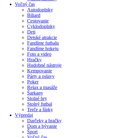
Voľný čas
Autodoplnky
Biliard
Cestovanie
Cyklodoplnky
Deti
Detské atrakcie
Fandíme futbalu
Fandíme hokeju
Foto a video
Hračky
Hudobné nástroje
Kempovanie
Párty a oslavy
Poker
Relax a masáže
Šarkany
Stolné hry
Stolný futbal
Terče a šípky
Výpredaj
Darčeky a hračky
Dom a bývanie
Šport
Voľný čas