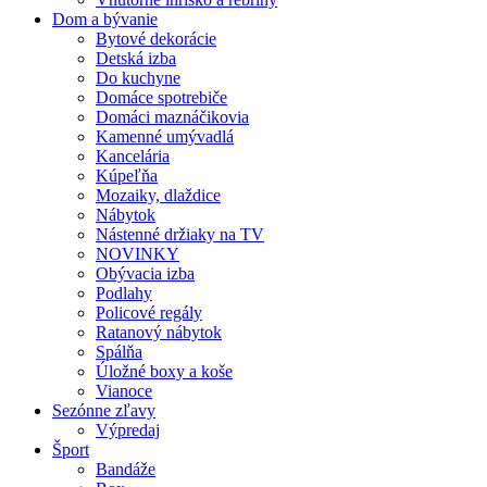
Dom a bývanie
Bytové dekorácie
Detská izba
Do kuchyne
Domáce spotrebiče
Domáci maznáčikovia
Kamenné umývadlá
Kancelária
Kúpeľňa
Mozaiky, dlaždice
Nábytok
Nástenné držiaky na TV
NOVINKY
Obývacia izba
Podlahy
Policové regály
Ratanový nábytok
Spálňa
Úložné boxy a koše
Vianoce
Sezónne zľavy
Výpredaj
Šport
Bandáže