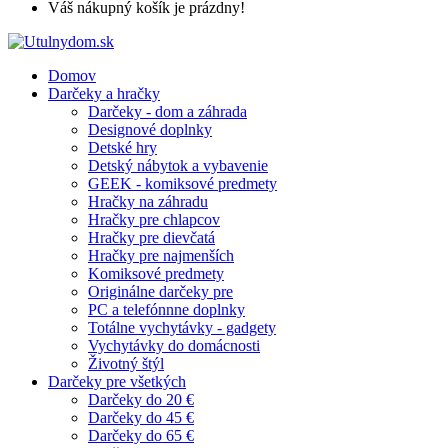
Váš nákupný košík je prázdny!
Domov
Darčeky a hračky
Darčeky - dom a záhrada
Designové doplnky
Detské hry
Detský nábytok a vybavenie
GEEK - komiksové predmety
Hračky na záhradu
Hračky pre chlapcov
Hračky pre dievčatá
Hračky pre najmenších
Komiksové predmety
Originálne darčeky pre
PC a telefónnne doplnky
Totálne vychytávky - gadgety
Vychytávky do domácnosti
Životný štýl
Darčeky pre všetkých
Darčeky do 20 €
Darčeky do 45 €
Darčeky do 65 €