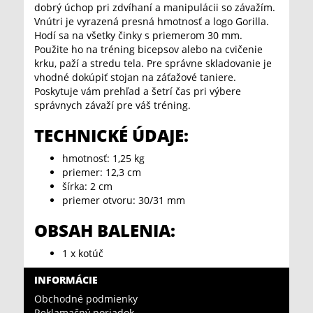
dobrý úchop pri zdvíhaní a manipulácii so závažím.
Vnútri je vyrazená presná hmotnosť a logo Gorilla.
Hodí sa na všetky činky s priemerom 30 mm.
Použite ho na tréning bicepsov alebo na cvičenie
krku, paží a stredu tela. Pre správne skladovanie je
vhodné dokúpiť stojan na záťažové taniere.
Poskytuje vám prehľad a šetrí čas pri výbere
správnych závaží pre váš tréning.
TECHNICKÉ ÚDAJE:
hmotnosť: 1,25 kg
priemer: 12,3 cm
šírka: 2 cm
priemer otvoru: 30/31 mm
OBSAH BALENIA:
1 x kotúč
INFORMÁCIE
Obchodné podmienky
Reklamačný poriadok