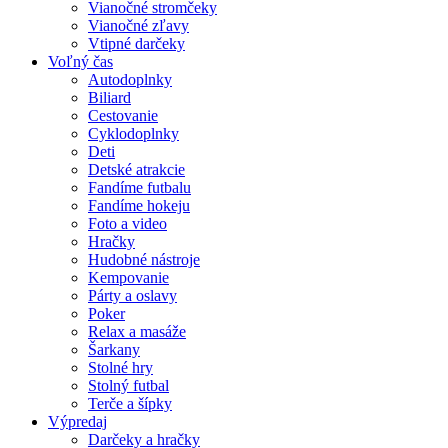
Vianočné stromčeky
Vianočné zľavy
Vtipné darčeky
Voľný čas
Autodoplnky
Biliard
Cestovanie
Cyklodoplnky
Deti
Detské atrakcie
Fandíme futbalu
Fandíme hokeju
Foto a video
Hračky
Hudobné nástroje
Kempovanie
Párty a oslavy
Poker
Relax a masáže
Šarkany
Stolné hry
Stolný futbal
Terče a šípky
Výpredaj
Darčeky a hračky