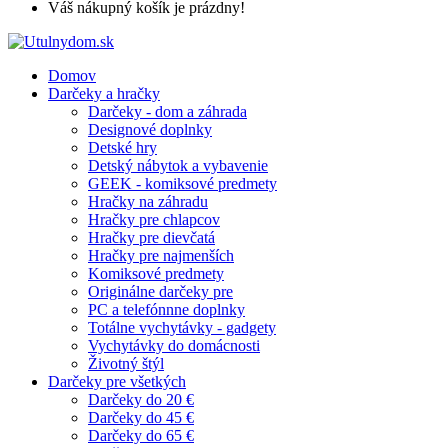
Váš nákupný košík je prázdny!
Domov
Darčeky a hračky
Darčeky - dom a záhrada
Designové doplnky
Detské hry
Detský nábytok a vybavenie
GEEK - komiksové predmety
Hračky na záhradu
Hračky pre chlapcov
Hračky pre dievčatá
Hračky pre najmenších
Komiksové predmety
Originálne darčeky pre
PC a telefónnne doplnky
Totálne vychytávky - gadgety
Vychytávky do domácnosti
Životný štýl
Darčeky pre všetkých
Darčeky do 20 €
Darčeky do 45 €
Darčeky do 65 €