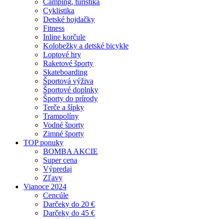
Camping, turistika
Cyklistika
Detské hojdačky
Fitness
Inline korčule
Kolobežky a detské bicykle
Loptové hry
Raketové športy
Skateboarding
Športová výživa
Športové doplnky
Športy do prírody
Terče a šípky
Trampolíny
Vodné športy
Zimné športy
TOP ponuky
BOMBA AKCIE
Super cena
Výpredaj
Zľavy
Vianoce 2024
Cencúle
Darčeky do 20 €
Darčeky do 45 €