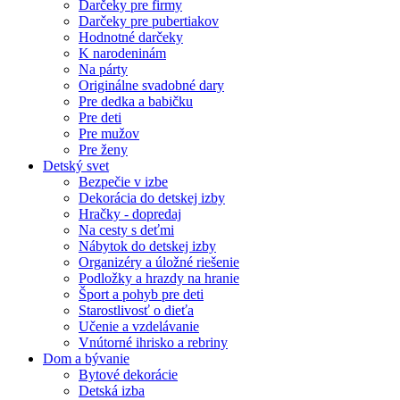
Darčeky pre firmy
Darčeky pre pubertiakov
Hodnotné darčeky
K narodeninám
Na párty
Originálne svadobné dary
Pre dedka a babičku
Pre deti
Pre mužov
Pre ženy
Detský svet
Bezpečie v izbe
Dekorácia do detskej izby
Hračky - dopredaj
Na cesty s deťmi
Nábytok do detskej izby
Organizéry a úložné riešenie
Podložky a hrazdy na hranie
Šport a pohyb pre deti
Starostlivosť o dieťa
Učenie a vzdelávanie
Vnútorné ihrisko a rebriny
Dom a bývanie
Bytové dekorácie
Detská izba