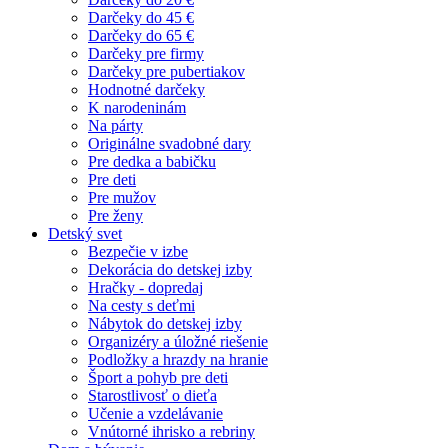
Darčeky do 45 €
Darčeky do 65 €
Darčeky pre firmy
Darčeky pre pubertiakov
Hodnotné darčeky
K narodeninám
Na párty
Originálne svadobné dary
Pre dedka a babičku
Pre deti
Pre mužov
Pre ženy
Detský svet
Bezpečie v izbe
Dekorácia do detskej izby
Hračky - dopredaj
Na cesty s deťmi
Nábytok do detskej izby
Organizéry a úložné riešenie
Podložky a hrazdy na hranie
Šport a pohyb pre deti
Starostlivosť o dieťa
Učenie a vzdelávanie
Vnútorné ihrisko a rebriny