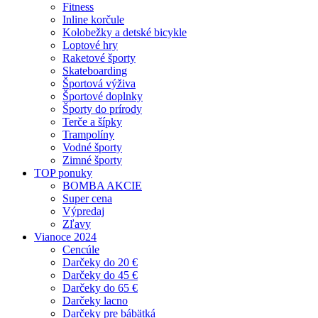
Fitness
Inline korčule
Kolobežky a detské bicykle
Loptové hry
Raketové športy
Skateboarding
Športová výživa
Športové doplnky
Športy do prírody
Terče a šípky
Trampolíny
Vodné športy
Zimné športy
TOP ponuky
BOMBA AKCIE
Super cena
Výpredaj
Zľavy
Vianoce 2024
Cencúle
Darčeky do 20 €
Darčeky do 45 €
Darčeky do 65 €
Darčeky lacno
Darčeky pre bábätká