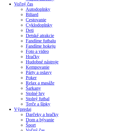
Voľný čas
Autodoplnky
Biliard
Cestovanie
Cyklodoplnky
Deti
Detské atrakcie
Fandíme futbalu
Fandíme hokeju
Foto a video
Hračky
Hudobné nástroje
Kempovanie
Párty a oslavy
Poker
Relax a masáže
Šarkany
Stolné hry
Stolný futbal
Terče a šípky
Výpredaj
Darčeky a hračky
Dom a bývanie
Šport
Voľný čas