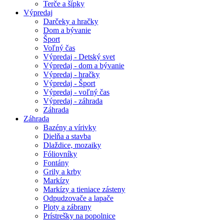
Terče a šípky
Výpredaj
Darčeky a hračky
Dom a bývanie
Šport
Voľný čas
Výpredaj - Detský svet
Výpredaj - dom a bývanie
Výpredaj - hračky
Výpredaj - Šport
Výpredaj - voľný čas
Výpredaj - záhrada
Záhrada
Záhrada
Bazény a vírivky
Dielňa a stavba
Dlaždice, mozaiky
Fóliovníky
Fontány
Grily a krby
Markízy
Markízy a tieniace zásteny
Odpudzovače a lapače
Ploty a zábrany
Prístrešky na popolnice