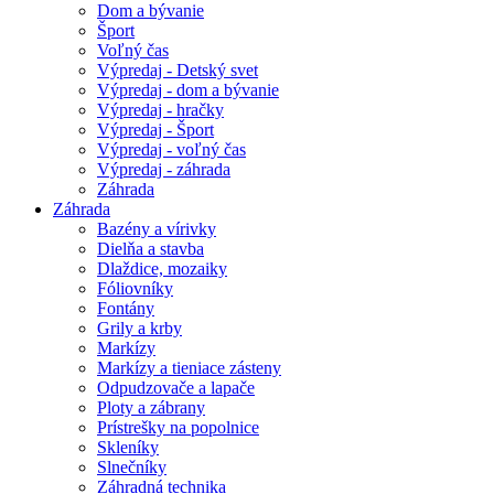
Dom a bývanie
Šport
Voľný čas
Výpredaj - Detský svet
Výpredaj - dom a bývanie
Výpredaj - hračky
Výpredaj - Šport
Výpredaj - voľný čas
Výpredaj - záhrada
Záhrada
Záhrada
Bazény a vírivky
Dielňa a stavba
Dlaždice, mozaiky
Fóliovníky
Fontány
Grily a krby
Markízy
Markízy a tieniace zásteny
Odpudzovače a lapače
Ploty a zábrany
Prístrešky na popolnice
Skleníky
Slnečníky
Záhradná technika