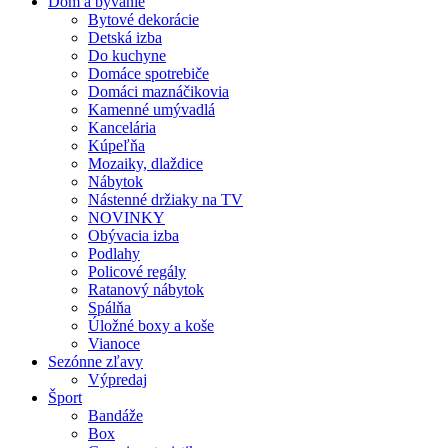
Dom a bývanie
Bytové dekorácie
Detská izba
Do kuchyne
Domáce spotrebiče
Domáci maznáčikovia
Kamenné umývadlá
Kancelária
Kúpeľňa
Mozaiky, dlaždice
Nábytok
Nástenné držiaky na TV
NOVINKY
Obývacia izba
Podlahy
Policové regály
Ratanový nábytok
Spálňa
Úložné boxy a koše
Vianoce
Sezónne zľavy
Výpredaj
Šport
Bandáže
Box