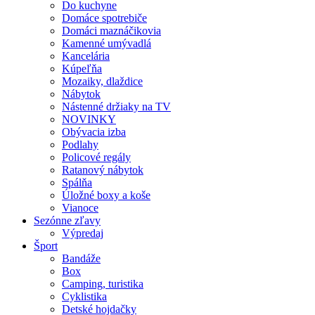
Do kuchyne
Domáce spotrebiče
Domáci maznáčikovia
Kamenné umývadlá
Kancelária
Kúpeľňa
Mozaiky, dlaždice
Nábytok
Nástenné držiaky na TV
NOVINKY
Obývacia izba
Podlahy
Policové regály
Ratanový nábytok
Spálňa
Úložné boxy a koše
Vianoce
Sezónne zľavy
Výpredaj
Šport
Bandáže
Box
Camping, turistika
Cyklistika
Detské hojdačky