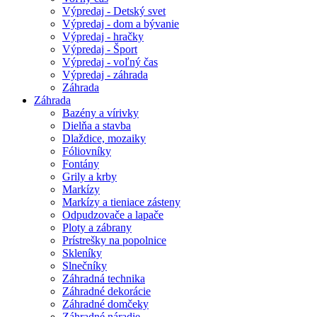
Výpredaj - Detský svet
Výpredaj - dom a bývanie
Výpredaj - hračky
Výpredaj - Šport
Výpredaj - voľný čas
Výpredaj - záhrada
Záhrada
Záhrada
Bazény a vírivky
Dielňa a stavba
Dlaždice, mozaiky
Fóliovníky
Fontány
Grily a krby
Markízy
Markízy a tieniace zásteny
Odpudzovače a lapače
Ploty a zábrany
Prístrešky na popolnice
Skleníky
Slnečníky
Záhradná technika
Záhradné dekorácie
Záhradné domčeky
Záhradné náradie