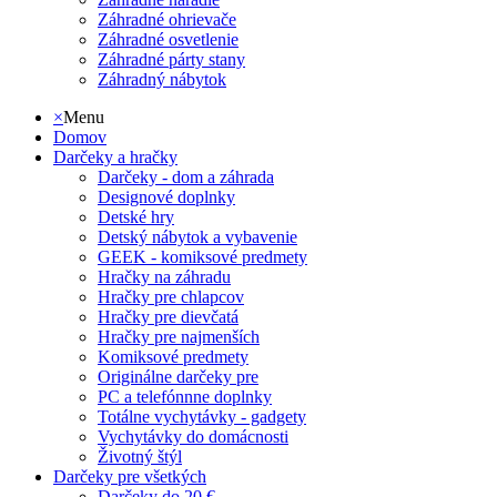
Záhradné ohrievače
Záhradné osvetlenie
Záhradné párty stany
Záhradný nábytok
×
Menu
Domov
Darčeky a hračky
Darčeky - dom a záhrada
Designové doplnky
Detské hry
Detský nábytok a vybavenie
GEEK - komiksové predmety
Hračky na záhradu
Hračky pre chlapcov
Hračky pre dievčatá
Hračky pre najmenších
Komiksové predmety
Originálne darčeky pre
PC a telefónnne doplnky
Totálne vychytávky - gadgety
Vychytávky do domácnosti
Životný štýl
Darčeky pre všetkých
Darčeky do 20 €