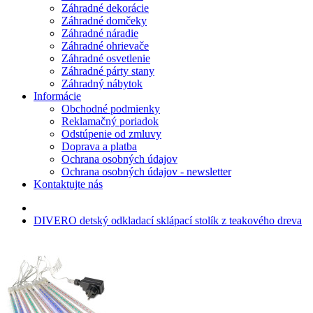
Záhradné dekorácie
Záhradné domčeky
Záhradné náradie
Záhradné ohrievače
Záhradné osvetlenie
Záhradné párty stany
Záhradný nábytok
Informácie
Obchodné podmienky
Reklamačný poriadok
Odstúpenie od zmluvy
Doprava a platba
Ochrana osobných údajov
Ochrana osobných údajov - newsletter
Kontaktujte nás
DIVERO detský odkladací sklápací stolík z teakového dreva