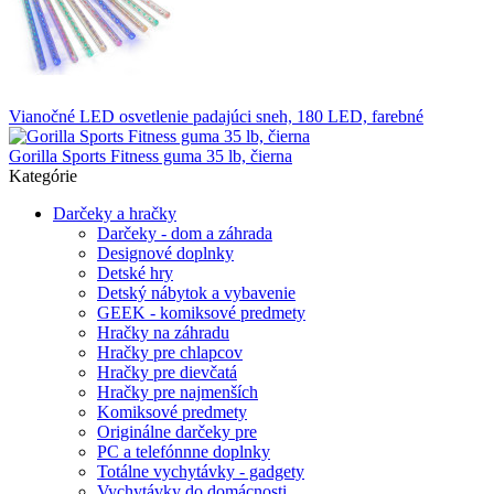
Vianočné LED osvetlenie padajúci sneh, 180 LED, farebné
Gorilla Sports Fitness guma 35 lb, čierna
Kategórie
Darčeky a hračky
Darčeky - dom a záhrada
Designové doplnky
Detské hry
Detský nábytok a vybavenie
GEEK - komiksové predmety
Hračky na záhradu
Hračky pre chlapcov
Hračky pre dievčatá
Hračky pre najmenších
Komiksové predmety
Originálne darčeky pre
PC a telefónnne doplnky
Totálne vychytávky - gadgety
Vychytávky do domácnosti