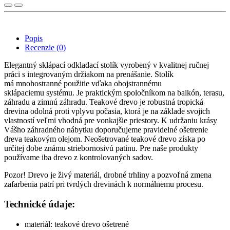
Popis
Recenzie (0)
Elegantný sklápací odkladací stolík vyrobený v kvalitnej ručnej
práci s integrovaným držiakom na prenášanie. Stolík
má mnohostranné použitie vďaka obojstrannému
sklápaciemu systému. Je praktickým spoločníkom na balkón, terasu,
záhradu a zimnú záhradu. Teakové drevo je robustná tropická
drevina odolná proti vplyvu počasia, ktorá je na základe svojich
vlastností veľmi vhodná pre vonkajšie priestory. K udržaniu krásy
Vášho záhradného nábytku doporučujeme pravidelné ošetrenie
dreva teakovým olejom. Neošetrované teakové drevo získa po
určitej dobe známu striebornosivú patinu. Pre naše produkty
používame iba drevo z kontrolovaných sadov.
Pozor! Drevo je živý materiál, drobné trhliny a pozvoľná zmena
zafarbenia patrí pri tvrdých drevinách k normálnemu procesu.
Technické údaje:
materiál: teakové drevo ošetrené