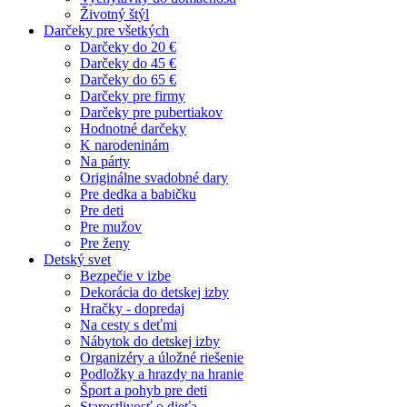
Životný štýl
Darčeky pre všetkých
Darčeky do 20 €
Darčeky do 45 €
Darčeky do 65 €
Darčeky pre firmy
Darčeky pre pubertiakov
Hodnotné darčeky
K narodeninám
Na párty
Originálne svadobné dary
Pre dedka a babičku
Pre deti
Pre mužov
Pre ženy
Detský svet
Bezpečie v izbe
Dekorácia do detskej izby
Hračky - dopredaj
Na cesty s deťmi
Nábytok do detskej izby
Organizéry a úložné riešenie
Podložky a hrazdy na hranie
Šport a pohyb pre deti
Starostlivosť o dieťa