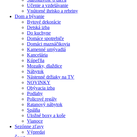
Učenie a vzdelávanie
Vnútorné ihrisko a rebriny
Dom a bývanie
Bytové dekorácie
Detská izba
Do kuchyne
Domáce spotrebiče
Domáci maznáčikovia
Kamenné umývadlá
Kancelária
Kúpeľňa
Mozaiky, dlaždice
Nábytok
Nástenné držiaky na TV
NOVINKY
Obývacia izba
Podlahy
Policové regály
Ratanový nábytok
Spálňa
Úložné boxy a koše
Vianoce
Sezónne zľavy
Výpredaj