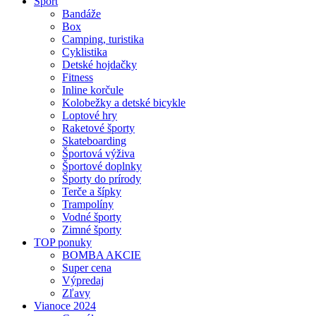
Šport
Bandáže
Box
Camping, turistika
Cyklistika
Detské hojdačky
Fitness
Inline korčule
Kolobežky a detské bicykle
Loptové hry
Raketové športy
Skateboarding
Športová výživa
Športové doplnky
Športy do prírody
Terče a šípky
Trampolíny
Vodné športy
Zimné športy
TOP ponuky
BOMBA AKCIE
Super cena
Výpredaj
Zľavy
Vianoce 2024