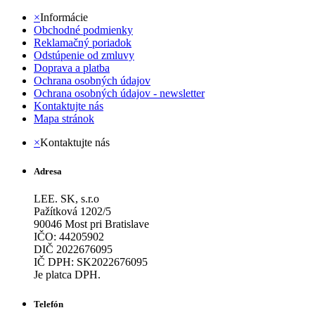
×
Informácie
Obchodné podmienky
Reklamačný poriadok
Odstúpenie od zmluvy
Doprava a platba
Ochrana osobných údajov
Ochrana osobných údajov - newsletter
Kontaktujte nás
Mapa stránok
×
Kontaktujte nás
Adresa
LEE. SK, s.r.o
Pažítková 1202/5
90046 Most pri Bratislave
IČO: 44205902
DIČ 2022676095
IČ DPH: SK2022676095
Je platca DPH.
Telefón