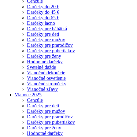
Cencúle
Darčeky do 20 €
Darčeky do 45 €
Darčeky do 65 €
Darčeky lacno
Darčeky pre bábätká
Darčeky pre deti
Darčeky pre mužov
Darčeky pre prarodičov
Darčeky pre pubertiakov
Darčeky pre ženy
Hodnotné darčeky
Svetelné dažde
Vianočné dekorácie
Vianočné osvetlenie
Vianočné stromčeky
Vianočné zľavy
Vianoce 2025
Cencúle
Darčeky pre deti
Darčeky pre mužov
Darčeky pre prarodičov
Darčeky pre pubertiakov
Darčeky pre ženy
Hodnotné darčeky