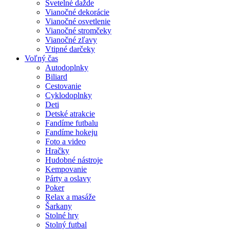
Svetelné dažde
Vianočné dekorácie
Vianočné osvetlenie
Vianočné stromčeky
Vianočné zľavy
Vtipné darčeky
Voľný čas
Autodoplnky
Biliard
Cestovanie
Cyklodoplnky
Deti
Detské atrakcie
Fandíme futbalu
Fandíme hokeju
Foto a video
Hračky
Hudobné nástroje
Kempovanie
Párty a oslavy
Poker
Relax a masáže
Šarkany
Stolné hry
Stolný futbal