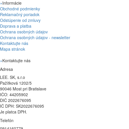
×
Informácie
Obchodné podmienky
Reklamačný poriadok
Odstúpenie od zmluvy
Doprava a platba
Ochrana osobných údajov
Ochrana osobných údajov - newsletter
Kontaktujte nás
Mapa stránok
×
Kontaktujte nás
Adresa
LEE. SK, s.r.o
Pažítková 1202/5
90046 Most pri Bratislave
IČO: 44205902
DIČ 2022676095
IČ DPH: SK2022676095
Je platca DPH.
Telefón
0914160779