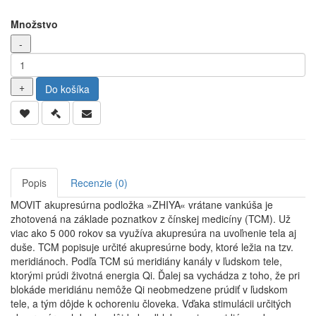
Množstvo
Do košíka
Popis
Recenzie (0)
MOVIT akupresúrna podložka »ZHIYA« vrátane vankúša je
zhotovená na základe poznatkov z čínskej medicíny (TCM). Už
viac ako 5 000 rokov sa využíva akupresúra na uvoľnenie tela aj
duše. TCM popisuje určité akupresúrne body, ktoré ležia na tzv.
meridiánoch. Podľa TCM sú meridiány kanály v ľudskom tele,
ktorými prúdi životná energia Qi. Ďalej sa vychádza z toho, že pri
blokáde meridiánu nemôže Qi neobmedzene prúdiť v ľudskom
tele, a tým dôjde k ochoreniu človeka. Vďaka stimulácii určitých