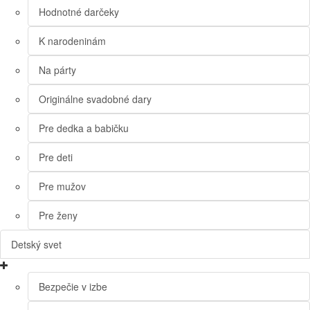
Hodnotné darčeky
K narodeninám
Na párty
Originálne svadobné dary
Pre dedka a babičku
Pre deti
Pre mužov
Pre ženy
Detský svet
Bezpečie v izbe