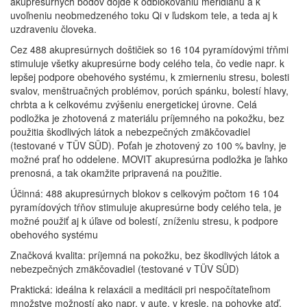
akupresúrnych bodov dôjde k odblokovaniu meridiánu a k
uvoľneniu neobmedzeného toku Qi v ľudskom tele, a teda aj k
uzdraveniu človeka.
Cez 488 akupresúrnych doštičiek so 16 104 pyramídovými tŕňmi
stimuluje všetky akupresúrne body celého tela, čo vedie napr. k
lepšej podpore obehového systému, k zmierneniu stresu, bolesti
svalov, menštruačných problémov, porúch spánku, bolestí hlavy,
chrbta a k celkovému zvýšeniu energetickej úrovne. Celá
podložka je zhotovená z materiálu príjemného na pokožku, bez
použitia škodlivých látok a nebezpečných zmäkčovadiel
(testované v TÜV SÜD). Poťah je zhotovený zo 100 % bavlny, je
možné prať ho oddelene. MOVIT akupresúrna podložka je ľahko
prenosná, a tak okamžite pripravená na použitie.
Účinná: 488 akupresúrnych blokov s celkovým počtom 16 104
pyramídových tŕňov stimuluje akupresúrne body celého tela, je
možné použiť aj k úľave od bolestí, zníženiu stresu, k podpore
obehového systému
Značková kvalita: príjemná na pokožku, bez škodlivých látok a
nebezpečných zmäkčovadiel (testované v TÜV SÜD)
Praktická: ideálna k relaxácii a meditácii pri nespočítateľnom
množstve možností ako napr. v aute, v kresle, na pohovke atď.