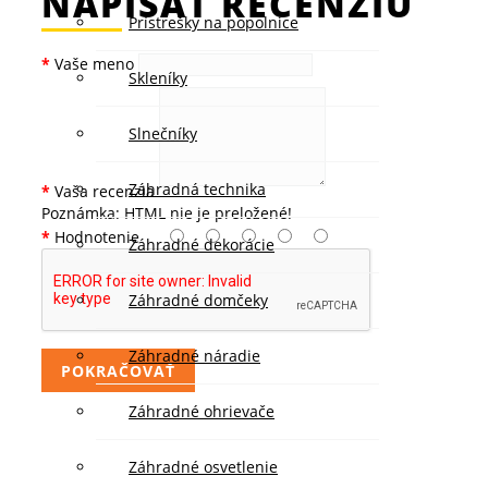
NAPÍSAŤ RECENZIU
Prístrešky na popolnice
Vaše meno
Skleníky
Slnečníky
Záhradná technika
Vaša recenzia
Poznámka:
HTML nie je preložené!
Hodnotenie
Záhradné dekorácie
Záhradné domčeky
Záhradné náradie
POKRAČOVAŤ
Záhradné ohrievače
Záhradné osvetlenie