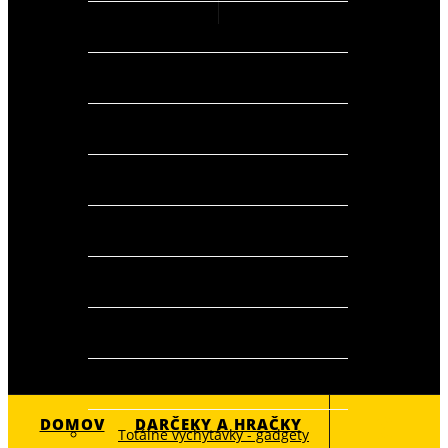
GEEK - komiksové predmety
Hračky na záhradu
Hračky pre chlapcov
Hračky pre dievčatá
Hračky pre najmenších
Komiksové predmety
Originálne darčeky pre
PC a telefónnne doplnky
0
DOMOV
DARČEKY A HRAČKY
Totálne vychytávky - gadgety