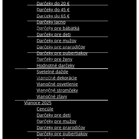
Darčeky do 20 €
Darčeky do 45 €
Ratanový nábytok
Darčeky do 65 €
Darčeky lacno
Darčeky pre bábätká
Spálňa
Darčeky pre deti
Darčeky pre mužov
Úložné boxy a koše
Darčeky pre prarodičov
Darčeky pre pubertiakov
Darčeky pre ženy
Vianoce
Hodnotné darčeky
Svetelné dažde
Sezónne zľavy
Vianočné dekorácie
Vianočné osvetlenie
Vianočné stromčeky
Výpredaj
Vianočné zľavy
Vianoce 2025
Šport
Cencúle
Darčeky pre deti
Darčeky pre mužov
Bandáže
Darčeky pre prarodičov
Darčeky pre pubertiakov