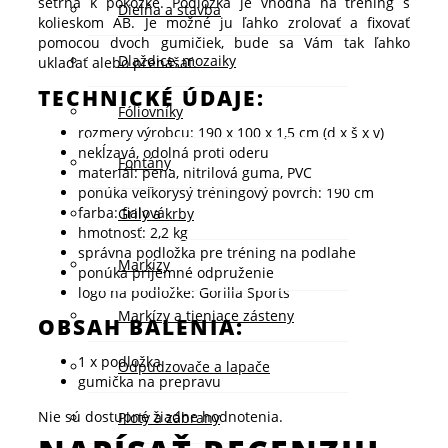
šetrná k pokožke. Podložka je vhodná na tréning s
Dielňa a stavba
kolieskom AB. Je možné ju ľahko zrolovať a fixovať
pomocou dvoch gumičiek, bude sa Vám tak ľahko
Dlaždice, mozaiky
ukladať alebo prenášať.
TECHNICKÉ ÚDAJE:
Fóliovníky
rozmery výrobcu: 190 x 100 x 1,5 cm (d x š x v)
nekĺzavá, odolná proti oderu
Fontány
materiál: pena, nitrilová guma, PVC
ponúka veľkorysý tréningový povrch: 190 cm
farba: fialová
Grily a krby
hmotnosť: 2,2 kg
správna podložka pre tréning na podlahe
Markízy
ponúka príjemné odpruženie
logo na podložke: Gorilla Sports
Markízy a tieniace zásteny
OBSAH BALENIA:
1 x podložka
Odpudzovače a lapače
gumička na prepravu
Nie sú dostupné žiadne hodnotenia.
Ploty a zábrany