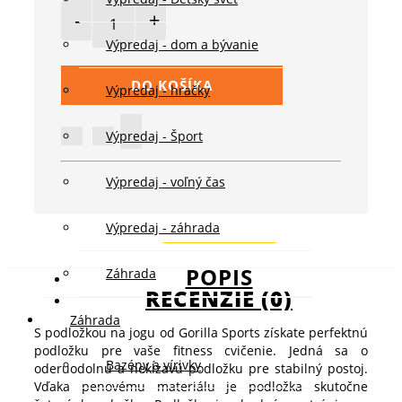
Výpredaj - dom a bývanie
DO KOŠÍKA
Výpredaj - hračky
Výpredaj - Šport
Výpredaj - voľný čas
Výpredaj - záhrada
POPIS
Záhrada
RECENZIE (0)
Záhrada
S podložkou na jogu od Gorilla Sports získate perfektnú
podložku pre vaše fitness cvičenie. Jedná sa o
Bazény a vírivky
oderuodolnú a nekĺzavú podložku pre stabilný postoj.
Vďaka penovému materiálu je podložka skutočne