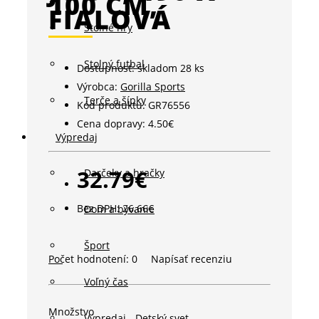
100 CM,
FIALOVÁ
Stolné hry
Stolný futbal
Dostupnosť:
skladom 28 ks
Výrobca:
Gorilla Sports
Terče a šípky
Kód produktu:
GR76556
Cena dopravy:
4.50€
Výpredaj
32.79€
Darčeky a hračky
Bez DPH: 26.66€
Dom a bývanie
Šport
Počet hodnotení: 0
Napísať recenziu
Voľný čas
Množstvo
Výpredaj - Detský svet