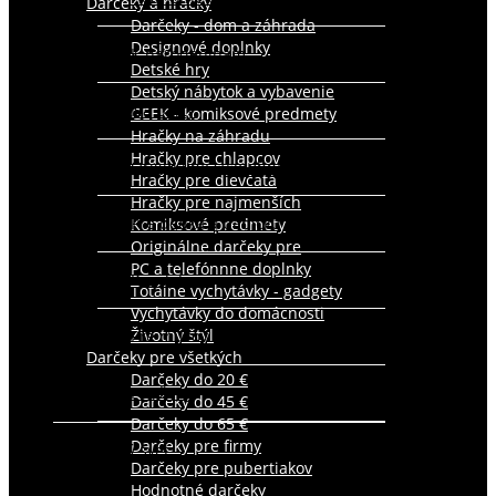
Darčeky a hračky
Darčeky - dom a záhrada
Designové doplnky
K narodeninám
Detské hry
Detský nábytok a vybavenie
Na párty
GEEK - komiksové predmety
Hračky na záhradu
Hračky pre chlapcov
Originálne svadobné dary
Hračky pre dievčatá
Hračky pre najmenších
Pre dedka a babičku
Komiksové predmety
Originálne darčeky pre
PC a telefónnne doplnky
Pre deti
Totálne vychytávky - gadgety
Vychytávky do domácnosti
Životný štýl
Pre mužov
Darčeky pre všetkých
Darčeky do 20 €
Pre ženy
Darčeky do 45 €
Darčeky do 65 €
Darčeky pre firmy
Detský svet
Darčeky pre pubertiakov
Hodnotné darčeky