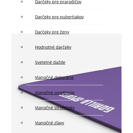
Darčeky pre prarodičov
Darčeky pre pubertiakov
Darčeky pre ženy
Hodnotné darčeky
Svetelné dažde
Vianočné dekorácie
Vianočné osvetlenie
Vianočné stromčeky
Vianočné zľavy