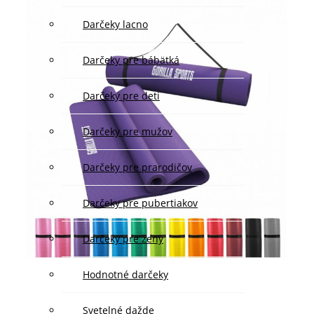
Darčeky lacno
Darčeky pre bábätká
Darčeky pre deti
Darčeky pre mužov
Darčeky pre prarodičov
Darčeky pre pubertiakov
Darčeky pre ženy
Hodnotné darčeky
Svetelné dažde