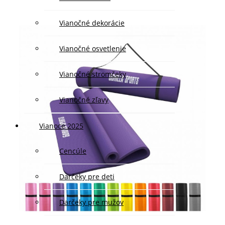
Vianočné dekorácie
Vianočné osvetlenie
Vianočné stromčeky
Vianočné zľavy
Vianoce 2025
Cencúle
Darčeky pre deti
Darčeky pre mužov