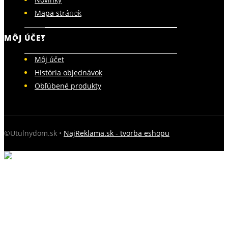
Ochrana osobných údajov - newsletter
Mapa stránok
MÔJ ÚČET
Kontaktujte nás
Môj účet
História objednávok
Obľúbené produkty
©Utulnydom.sk •
NajReklama.sk - tvorba eshopu