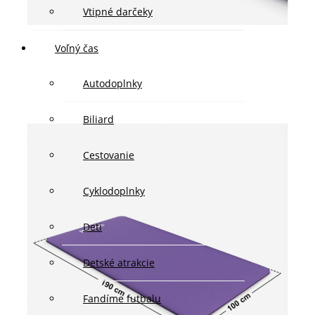
Vtipné darčeky
Voľný čas
Autodoplnky
Biliard
Cestovanie
Cyklodoplnky
Deti
Detské atrakcie
Fandíme futbalu