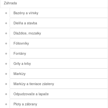
Záhrada
Bazény a vírivky
Dielňa a stavba
Dlaždice, mozaiky
Fóliovníky
Fontány
Grily a krby
Markízy
Markízy a tieniace zásteny
Odpudzovače a lapače
Ploty a zábrany