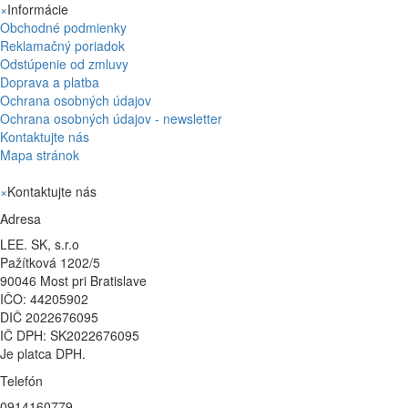
×
Informácie
Obchodné podmienky
Reklamačný poriadok
Odstúpenie od zmluvy
Doprava a platba
Ochrana osobných údajov
Ochrana osobných údajov - newsletter
Kontaktujte nás
Mapa stránok
×
Kontaktujte nás
Adresa
LEE. SK, s.r.o
Pažítková 1202/5
90046 Most pri Bratislave
IČO: 44205902
DIČ 2022676095
IČ DPH: SK2022676095
Je platca DPH.
Telefón
0914160779