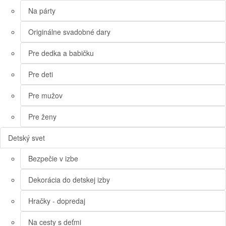
Na párty
Originálne svadobné dary
Pre dedka a babičku
Pre deti
Pre mužov
Pre ženy
Detský svet
Bezpečie v izbe
Dekorácia do detskej izby
Hračky - dopredaj
Na cesty s deťmi