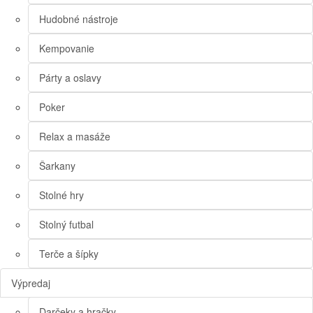
Hudobné nástroje
Kempovanie
Párty a oslavy
Poker
Relax a masáže
Šarkany
Stolné hry
Stolný futbal
Terče a šípky
Výpredaj
Darčeky a hračky