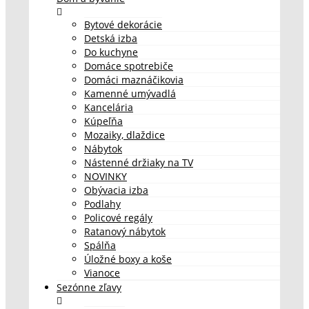
Bytové dekorácie
Detská izba
Do kuchyne
Domáce spotrebiče
Domáci maznáčikovia
Kamenné umývadlá
Kancelária
Kúpeľňa
Mozaiky, dlaždice
Nábytok
Nástenné držiaky na TV
NOVINKY
Obývacia izba
Podlahy
Policové regály
Ratanový nábytok
Spálňa
Úložné boxy a koše
Vianoce
Sezónne zľavy