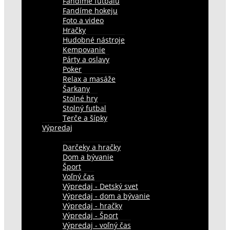
Fandíme futbalu
Fandíme hokeju
Foto a video
Hračky
Hudobné nástroje
Kempovanie
Párty a oslavy
Poker
Relax a masáže
Šarkany
Stolné hry
Stolný futbal
Terče a šípky
Výpredaj
Darčeky a hračky
Dom a bývanie
Šport
Voľný čas
Výpredaj - Detský svet
Výpredaj - dom a bývanie
Výpredaj - hračky
Výpredaj - Šport
Výpredaj - voľný čas