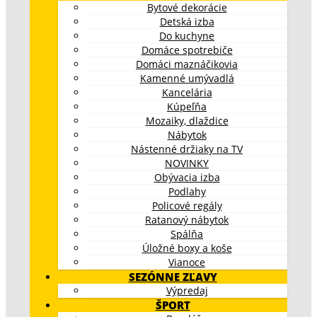
Bytové dekorácie
Detská izba
Do kuchyne
Domáce spotrebiče
Domáci maznáčikovia
Kamenné umývadlá
Kancelária
Kúpeľňa
Mozaiky, dlaždice
Nábytok
Nástenné držiaky na TV
NOVINKY
Obývacia izba
Podlahy
Policové regály
Ratanový nábytok
Spálňa
Úložné boxy a koše
Vianoce
SEZÓNNE ZĽAVY
Výpredaj
ŠPORT