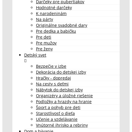
Darčeky pre pubertiakov
Hodnotné darčeky
K narodeninám
Na párty
Originálne svadobné dary
Pre dedka a babičku
Pre deti
Pre mužov
Pre ženy
Detský svet
Bezpečie v izbe
Dekorácia do detskej izby
Hračky - dopredaj
Na cesty s deťmi
Nábytok do detskej izby
Organizéry a úložné riešenie
Podložky a hrazdy na hranie
Šport a pohyb pre deti
Starostlivosť o dieťa
Učenie a vzdelávanie
Vnútorné ihrisko a rebriny
Dom a bývanie