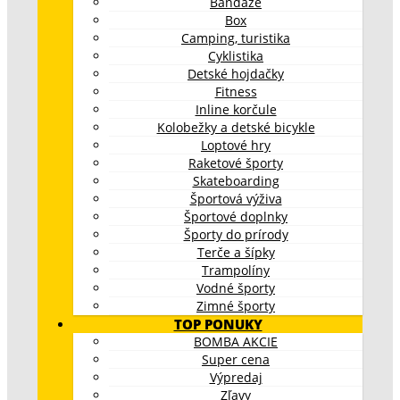
Bandáže
Box
Camping, turistika
Cyklistika
Detské hojdačky
Fitness
Inline korčule
Kolobežky a detské bicykle
Loptové hry
Raketové športy
Skateboarding
Športová výživa
Športové doplnky
Športy do prírody
Terče a šípky
Trampolíny
Vodné športy
Zimné športy
TOP PONUKY
BOMBA AKCIE
Super cena
Výpredaj
Zľavy