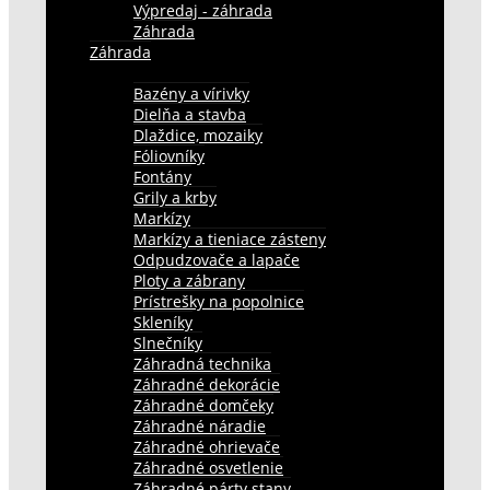
Výpredaj - záhrada
Záhrada
Záhrada
Bazény a vírivky
Dielňa a stavba
Dlaždice, mozaiky
Fóliovníky
Fontány
Grily a krby
Markízy
Markízy a tieniace zásteny
Odpudzovače a lapače
Ploty a zábrany
Prístrešky na popolnice
Skleníky
Slnečníky
Záhradná technika
Záhradné dekorácie
Záhradné domčeky
Záhradné náradie
Záhradné ohrievače
Záhradné osvetlenie
Záhradné párty stany