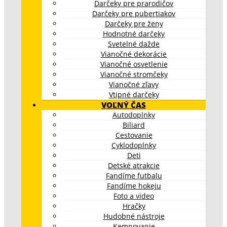
Darčeky pre prarodičov
Darčeky pre pubertiakov
Darčeky pre ženy
Hodnotné darčeky
Svetelné dažde
Vianočné dekorácie
Vianočné osvetlenie
Vianočné stromčeky
Vianočné zľavy
Vtipné darčeky
VOĽNÝ ČAS
Autodoplnky
Biliard
Cestovanie
Cyklodoplnky
Deti
Detské atrakcie
Fandíme futbalu
Fandíme hokeju
Foto a video
Hračky
Hudobné nástroje
Kempovanie