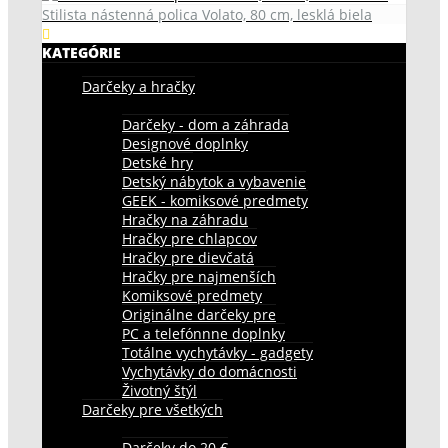
Stilista nástenná polica Volato, 80 cm, lesklá biela
KATEGÓRIE
Darčeky a hračky
Darčeky - dom a záhrada
Designové doplnky
Detské hry
Detský nábytok a vybavenie
GEEK - komiksové predmety
Hračky na záhradu
Hračky pre chlapcov
Hračky pre dievčatá
Hračky pre najmenších
Komiksové predmety
Originálne darčeky pre
PC a telefónnne doplnky
Totálne vychytávky - gadgety
Vychytávky do domácnosti
Životný štýl
Darčeky pre všetkých
Darčeky do 20 €