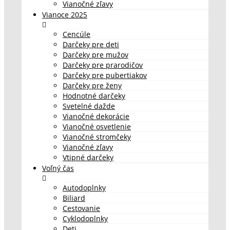
Vianočné zľavy
Vianoce 2025
Cencúle
Darčeky pre deti
Darčeky pre mužov
Darčeky pre prarodičov
Darčeky pre pubertiakov
Darčeky pre ženy
Hodnotné darčeky
Svetelné dažde
Vianočné dekorácie
Vianočné osvetlenie
Vianočné stromčeky
Vianočné zľavy
Vtipné darčeky
Voľný čas
Autodoplnky
Biliard
Cestovanie
Cyklodoplnky
Deti