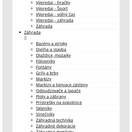
Výpredaj - hračky
Výpredaj - Šport
Výpredaj - voľný čas
Výpredaj - záhrada
Záhrada
Záhrada
Bazény a vírivky
Dielňa a stavba
Dlaždice, mozaiky
Fóliovníky
Fontány
Grily a krby
Markízy
Markízy a tieniace zásteny
Odpudzovače a lapače
Ploty a zábrany
Prístrešky na popolnice
Skleníky
Slnečníky
Záhradná technika
Záhradné dekorácie
Záhradné domčeky