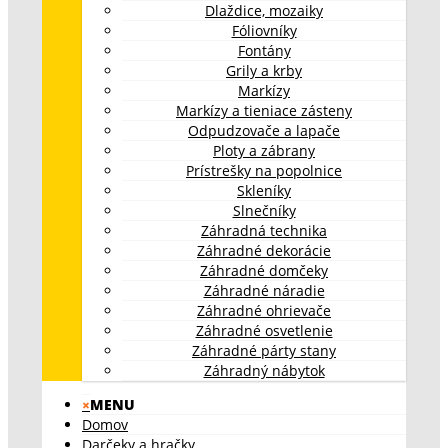
Dlaždice, mozaiky
Fóliovníky
Fontány
Grily a krby
Markízy
Markízy a tieniace zásteny
Odpudzovače a lapače
Ploty a zábrany
Prístrešky na popolnice
Skleníky
Slnečníky
Záhradná technika
Záhradné dekorácie
Záhradné domčeky
Záhradné náradie
Záhradné ohrievače
Záhradné osvetlenie
Záhradné párty stany
Záhradný nábytok
×
MENU
Domov
Darčeky a hračky