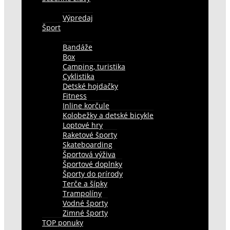
Výpredaj
Šport
Bandáže
Box
Camping, turistika
Cyklistika
Detské hojdačky
Fitness
Inline korčule
Kolobežky a detské bicykle
Loptové hry
Raketové športy
Skateboarding
Športová výživa
Športové doplnky
Športy do prírody
Terče a šípky
Trampolíny
Vodné športy
Zimné športy
TOP ponuky