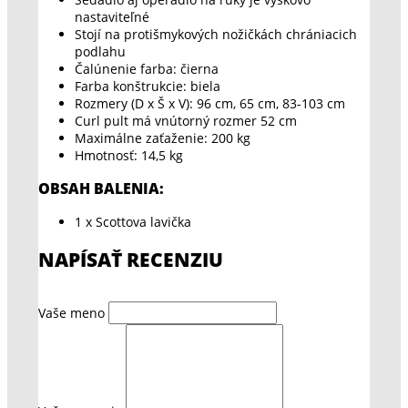
nastaviteľné
Stojí na protišmykových nožičkách chrániacich
podlahu
Čalúnenie farba: čierna
Farba konštrukcie: biela
Rozmery (D x Š x V): 96 cm, 65 cm, 83-103 cm
Curl pult má vnútorný rozmer 52 cm
Maximálne zaťaženie: 200 kg
Hmotnosť: 14,5 kg
OBSAH BALENIA:
1 x Scottova lavička
NAPÍSAŤ RECENZIU
Vaše meno