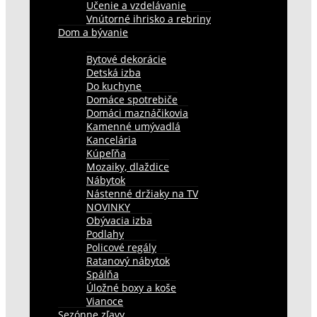
Učenie a vzdelávanie
Vnútorné ihrisko a rebriny
Dom a bývanie
Bytové dekorácie
Detská izba
Do kuchyne
Domáce spotrebiče
Domáci maznáčikovia
Kamenné umývadlá
Kancelária
Kúpeľňa
Mozaiky, dlaždice
Nábytok
Nástenné držiaky na TV
NOVINKY
Obývacia izba
Podlahy
Policové regály
Ratanový nábytok
Spálňa
Úložné boxy a koše
Vianoce
Sezónne zľavy