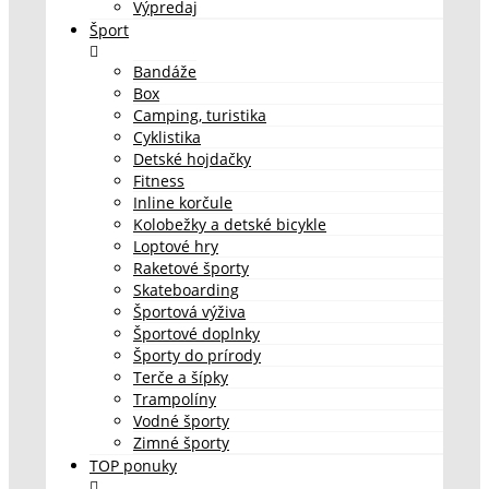
Výpredaj
Šport
Bandáže
Box
Camping, turistika
Cyklistika
Detské hojdačky
Fitness
Inline korčule
Kolobežky a detské bicykle
Loptové hry
Raketové športy
Skateboarding
Športová výživa
Športové doplnky
Športy do prírody
Terče a šípky
Trampolíny
Vodné športy
Zimné športy
TOP ponuky