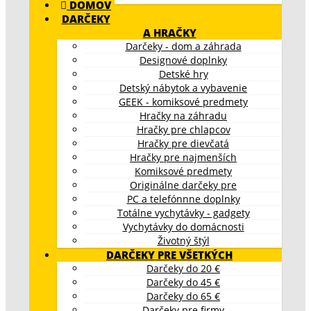
DOMOV
DARČEKY
A HRAČKY
Darčeky - dom a záhrada
Designové doplnky
Detské hry
Detský nábytok a vybavenie
GEEK - komiksové predmety
Hračky na záhradu
Hračky pre chlapcov
Hračky pre dievčatá
Hračky pre najmenších
Komiksové predmety
Originálne darčeky pre
PC a telefónnne doplnky
Totálne vychytávky - gadgety
Vychytávky do domácnosti
Životný štýl
DARČEKY PRE VŠETKÝCH
Darčeky do 20 €
Darčeky do 45 €
Darčeky do 65 €
Darčeky pre firmy