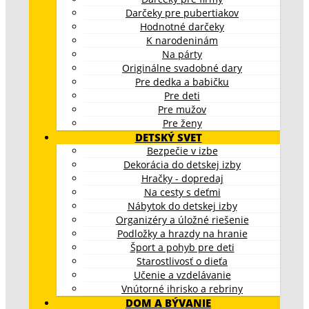
Darčeky pre pubertiakov
Hodnotné darčeky
K narodeninám
Na párty
Originálne svadobné dary
Pre dedka a babičku
Pre deti
Pre mužov
Pre ženy
DETSKÝ SVET
Bezpečie v izbe
Dekorácia do detskej izby
Hračky - dopredaj
Na cesty s deťmi
Nábytok do detskej izby
Organizéry a úložné riešenie
Podložky a hrazdy na hranie
Šport a pohyb pre deti
Starostlivosť o dieťa
Učenie a vzdelávanie
Vnútorné ihrisko a rebriny
DOM A BÝVANIE