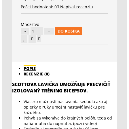
Počet hodnotení: 0
Napísať recenziu
Množstvo
DO KOŠÍKA
POPIS
RECENZIE (0)
SCOTTOVA LAVIČKA UMOŽŇUJE PRECVIČIŤ
IZOLOVANÝ TRÉNING BICEPSOV.
Viacero možnosti nastavenia sedadla ako aj
opierky o ruky umožní nastaviť lavičku pre
každého.
Pohyb sa vykonáva do krajných polôh, teda od
natiahnutia do napnutia. (pozri video)
Sedadlo aj operadlo na ruky je výškovo