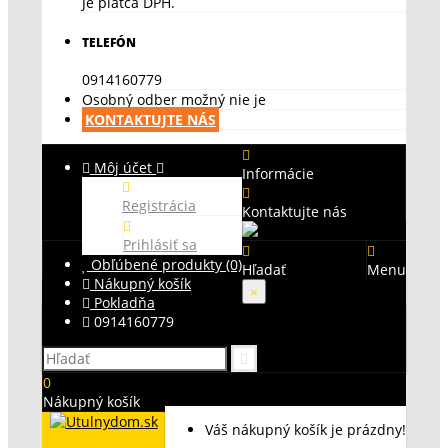
Je platca DPH.
TELEFÓN
0914160779
Osobný odber možný nie je
KONTAKTUJTE NÁS
Môj účet
Informácie
Registrácia
Kontaktujte nás
Prihlásiť sa
Obľúbené produkty (0)
Hľadať
Menu
Nákupný košík
×
Pokladňa
0914160779
0
Nákupný košík
Váš nákupný košík je prázdny!