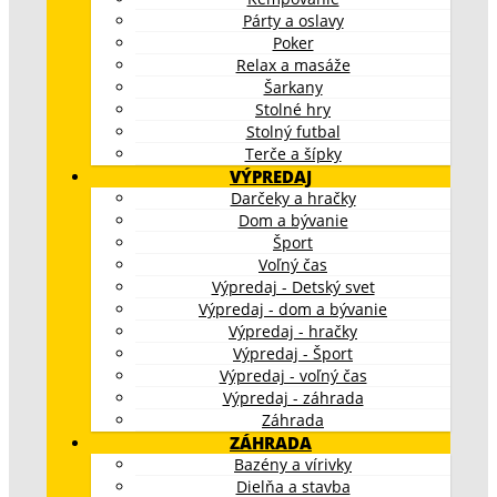
Párty a oslavy
Poker
Relax a masáže
Šarkany
Stolné hry
Stolný futbal
Terče a šípky
VÝPREDAJ
Darčeky a hračky
Dom a bývanie
Šport
Voľný čas
Výpredaj - Detský svet
Výpredaj - dom a bývanie
Výpredaj - hračky
Výpredaj - Šport
Výpredaj - voľný čas
Výpredaj - záhrada
Záhrada
ZÁHRADA
Bazény a vírivky
Dielňa a stavba