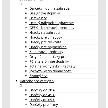
Darčeky - dom a záhrada
Designové doplnky
Detské hry
Detský nábytok a vybavenie
GEEK - komiksové predmety
Hračky na záhradu
Hračky pre chlapcov
Hračky pre dievčatá
Hračky pre najmenších
Komiksové predmety
Originálne darčeky pre
PC a telefónnne doplnky
Totálne vychytávky - gadgety
Vychytávky do domácnosti
Životný štýl
Darčeky pre všetkých
Darčeky do 20 €
Darčeky do 45 €
Darčeky do 65 €
Darčeky pre firmy